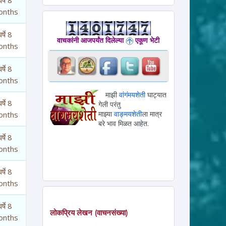
onths
र्षे 8
वाचकांनी आजपर्यंत दिलेल्या
एकूण भेटी
onths
र्षे 8
onths
माझी
वांगंमयशेती
घाट्यात
र्षे 8
गेली परंतु
माझ्या
वाङ्मयशेती
ला मात्र
onths
बरे भाव मिळत आहेत.
र्षे 8
onths
र्षे 8
onths
र्षे 8
लोकप्रिय लेखन (वाचनसंख्या)
onths