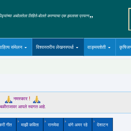
‌पिढ्यांच्या अबोलतेला लिहिते-बोलते करण्याचा एक इवलासा प्रयत्न
ाहित्य संमेलन
विश्वस्तरीय लेखनस्पर्धा
वाङ्मयशेती
कृषिज
!
नमस्कार
बळीराजावर आपले स्वागत आहे.
करी गीत
माझी कविता
रानमेवा
वांगे अमर रहे
देशाटन