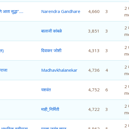
2 व
 आता सुद्धा".....
Narendra Gandhare
4,660
3
m
2 व
बालाजी कांबळे
3,851
3
m
2 व
झल)
दिवाकर जोशी
4,313
3
m
2 व
ीराजा
Madhavkhalanekar
4,736
4
m
2 व
यशवंत
4,752
6
m
2 व
माही_निर्मिती
4,722
3
m
2 व
 आधुनिक बळीराजा
प्रज्ञा जयंत बापट
5,562
5