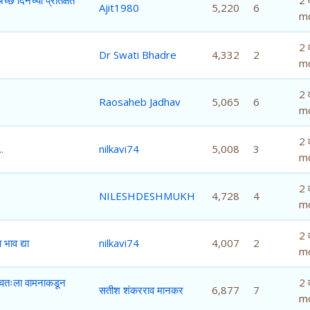
Ajit1980
5,220
6
m
2 व
Dr Swati Bhadre
4,332
2
m
2 व
Raosaheb Jadhav
5,065
6
m
2 व
.
nilkavi74
5,008
3
m
2 व
NILESHDESHMUKH
4,728
4
m
2 व
भाव द्या
nilkavi74
4,007
2
m
्वतःला वामनाकडून
2 व
सतीश शंकरराव मानकर
6,877
7
m