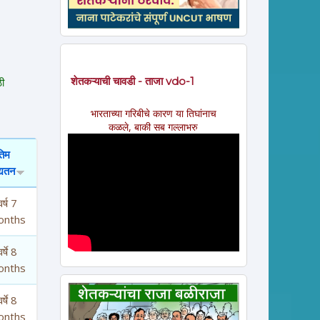
शेतकऱ्याची चावडी - ताजा vdo-1
ी
भारताच्या गरिबीचे कारण या तिघांनाच
कळले, बाकी सब गल्लाभरु
तिम
्यतन
र्ष 7
onths
र्षे 8
onths
र्षे 8
onths