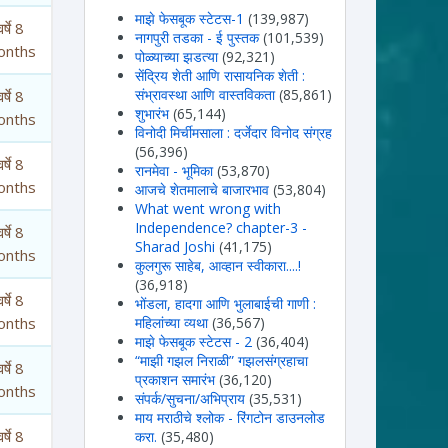
माझे फेसबूक स्टेटस-1
(139,987)
र्षे 8
नागपुरी तडका - ई पुस्तक
(101,539)
onths
पोळ्याच्या झडत्या
(92,321)
सेंद्रिय शेती आणि रासायनिक शेती :
संभ्रावस्था आणि वास्तविकता
(85,861)
र्षे 8
शुभारंभ
(65,144)
onths
विनोदी मिर्चीमसाला : दर्जेदार विनोद संग्रह
(56,396)
र्षे 8
रानमेवा - भूमिका
(53,870)
onths
आजचे शेतमालाचे बाजारभाव
(53,804)
What went wrong with
Independence? chapter-3 -
र्षे 8
Sharad Joshi
(41,175)
onths
कुलगुरू साहेब, आव्हान स्वीकारा....!
(36,918)
र्षे 8
भोंडला, हादगा आणि भुलाबाईची गाणी :
onths
महिलांच्या व्यथा
(36,567)
माझे फेसबूक स्टेटस - 2
(36,404)
“माझी गझल निराळी” गझलसंग्रहाचा
र्षे 8
प्रकाशन समारंभ
(36,120)
onths
संपर्क/सुचना/अभिप्राय
(35,531)
माय मराठीचे श्लोक - रिंगटोन डाउनलोड
र्षे 8
करा.
(35,480)