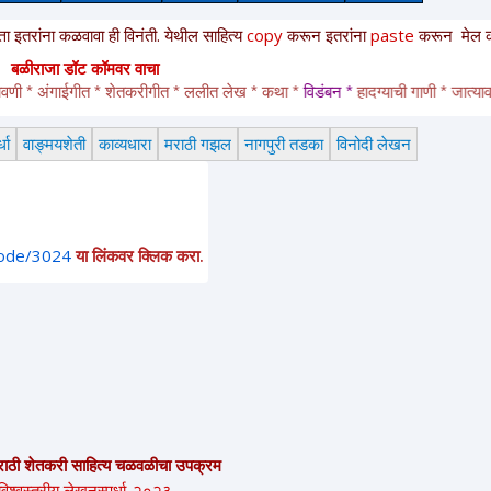
 कळवावा ही विनंती. येथील साहित्य
copy
करून
इतरांना
paste
करून
मेल करू नका
बळीराजा डॉट कॉमवर वाचा
* अंगाईगीत * शेतकरीगीत * ललीत लेख * कथा * 
विडंबन *
हादग्याची गाणी * जात्यावरची ग
धा
वाङ्मयशेती
काव्यधारा
मराठी गझल
नागपुरी तडका
विनोदी लेखन
node/3024
या लिंकवर क्लिक करा.
राठी शेतकरी साहित्य चळवळीचा उपक्रम
विश्वस्तरीय लेखनस्पर्धा-२०२३