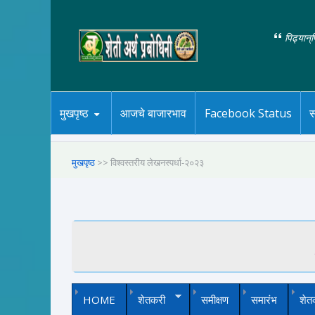
पिढ्यान्
मुखपृष्ठ
आजचे बाजारभाव
Facebook Status
स
मुखपृष्ठ
>> विश्वस्तरीय लेखनस्पर्धा-२०२३
HOME
शेतकरी
समीक्षण
समारंभ
शेत