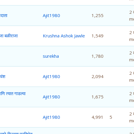
2 व
नदाता
Ajit1980
1,255
m
2 व
जा बळीराजा
Krushna Ashok Jawle
1,549
m
2 व
surekha
1,780
m
2 व
ीवंश
Ajit1980
2,094
m
आणि त्यात गाडल्या
2 व
Ajit1980
1,675
m
2 व
Ajit1980
4,991
5
m
च्छे दिनच्या प्रतिक्षेत
2 व