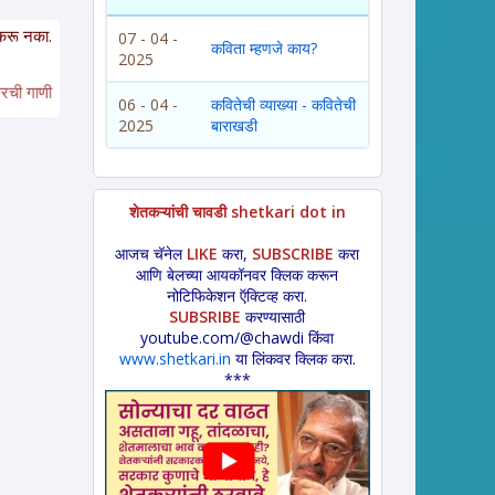
. आपण
अत्यंत संवेदनशील
रसिक
आहात,
साहित्यचोर नाहीत
याची जाणीव असू द्या. संदर्भ दे
07 - 04 -
कविता म्हणजे काय?
2025
ाणी * पोळ्याच्या झडत्या * भक्तीगीत * 
अभंग *
महादेवाची गाणी * 
नाट्यगीत * गौळण * 
पारं
06 - 04 -
कवितेची व्याख्या - कवितेची
2025
बाराखडी
शेतकऱ्यांची चावडी shetkari dot in
आजच चॅनेल
LIKE
करा,
SUBSCRIBE
करा
आणि बेलच्या आयकॉनवर क्लिक करून
नोटिफिकेशन ऍक्टिव्ह करा.
SUBSRIBE
करण्यासाठी
youtube.com/@chawdi किंवा
www.shetkari.in
या लिंकवर क्लिक करा.
***