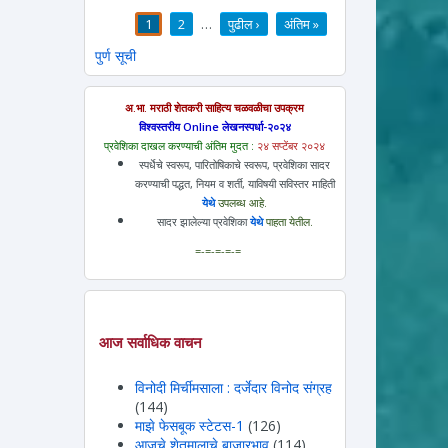
1
2
…
पुढील ›
अंतिम »
पाने
पुर्ण सूची
अ.भा. मराठी शेतकरी साहित्य चळवळीचा उपक्रम
विश्वस्तरीय Online लेखनस्पर्धा-२०२४
प्रवेशिका दाखल करण्याची अंतिम मुदत :
२४ सप्टेंबर २०२४
स्पर्धेचे स्वरूप, पारितोषिकाचे स्वरूप, प्रवेशिका सादर
करण्याची पद्धत, नियम व शर्ती, याविषयी सविस्तर माहिती
येथे
उपलब्ध आहे.
सादर झालेल्या प्रवेशिका
येथे
पाहता येतील.
=-=-=-=-=
आज सर्वाधिक वाचन
विनोदी मिर्चीमसाला : दर्जेदार विनोद संग्रह
(144)
माझे फेसबूक स्टेटस-1
(126)
आजचे शेतमालाचे बाजारभाव
(114)