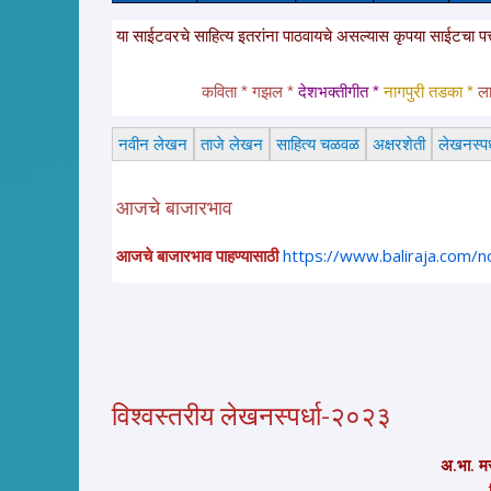
्षित आहेत. या साईटवरचे साहित्य इतरांना पाठवायचे असल्यास कृपया साईटचा पत्ता इतरांना
कविता * गझल * 
देशभक्तीगीत * 
नागपुरी तडका *
 लावणी 
नवीन लेखन
ताजे लेखन
साहित्य चळवळ
अक्षरशेती
लेखनस्पर्
आजचे बाजारभाव
आजचे बाजारभाव पाहण्यासाठी
https://www.baliraja.com/
विश्वस्तरीय लेखनस्पर्धा-२०२३
अ.भा. म