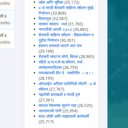
उद्देश आणि भूमिका
(35,172)
onths
४ थे मराठी शेतकरी साहित्य संमेलन मुंबई :
नियोजन
(33,808)
र्षे 8
विचारपूस
(32,587)
onths
सत्कार समारंभ : वर्धा
(31,700)
गणपतीची आरती ॥३५॥
(30,883)
शेतकरी साहित्य संमेलन : सिंहावलोकन व
र्षे 8
पुढील नियोजन
(30,301)
onths
हंबरून वासराले चाटते जवा गाय
(29,168)
शेतकरी संघटना लोगो, बिल्ला
(28,983)
पहिले अ.भा.म.शे.सा.संमेलन, वर्धा :
कार्यक्रमपत्रिका
(28,759)
पायाखालची वीट दे : भक्तीगीत ।।७।।
(28,195)
ऑनलाईन अग्रिम प्रतिनिधी नोंदणी : ४ थे
संमेलन
(27,767)
गझलेची बाराखडी व मराठी वृत्ते
(27,361)
कापला रेशमाच्या सुताने गळा
(26,525)
जात्यावरची गाणी
(25,994)
शरद जोशी आणि माझ्यातली कार्यकर्ती
(25,717)