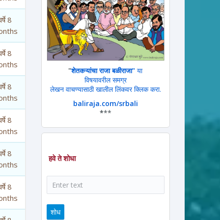
र्षे 8
onths
र्षे 8
onths
"
शेतकऱ्यांचा राजा बळीराजा"
या
विषयावरील समग्र
र्षे 8
लेखन वाचण्यासाठी खालील लिंकवर क्लिक करा.
onths
baliraja.com/srbali
*
**
र्षे 8
onths
र्षे 8
हवे ते शोधा
onths
शोध
र्षे 8
onths
र्षे 8