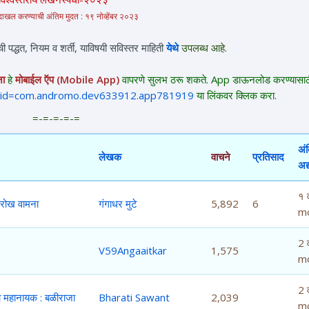
 दाखल करण्याची अंतिम मुदत :
१९ नोव्हेंबर २०२३
ाची पद्धत, नियम व शर्ती, याविषयी सविस्तर माहिती
येथे
उपलब्ध आहे.
ना
हे
मोबाईल ऍप (Mobile App)
वापरणे सुलभ ठरू शकते. App डाऊनलोड करण्यासाठ
ls?id=com.andromo.dev633912.app781919
या लिंकवर क्लिक करा.
=-=-=-=-=
अं
लेखक
वाचने
प्रतिसाद
अद
१ व
ू रोख वामना
गंगाधर मुटे
5,892
6
m
2 व
V59Angaaitkar
1,575
m
2 व
चा महानायक : बळीराजा
Bharati Sawant
2,039
m