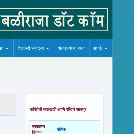
गत
शेतकरी संघटना
शेतकऱ्यांचा राजा
संपर्क
कवितेची बाराखडी आणि सौंदर्य शास्त्र
प्रकाशन
शीर्षक
दिनांक