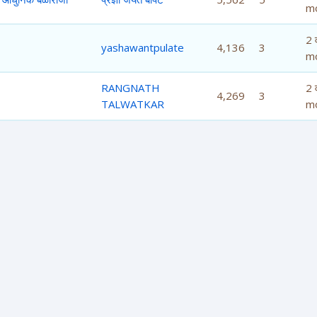
m
2 व
yashawantpulate
4,136
3
m
RANGNATH
2 व
4,269
3
TALWATKAR
m