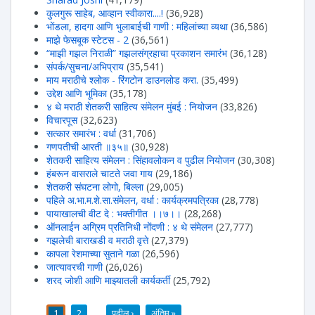
कुलगुरू साहेब, आव्हान स्वीकारा....!
(36,928)
भोंडला, हादगा आणि भुलाबाईची गाणी : महिलांच्या व्यथा
(36,586)
माझे फेसबूक स्टेटस - 2
(36,561)
“माझी गझल निराळी” गझलसंग्रहाचा प्रकाशन समारंभ
(36,128)
संपर्क/सुचना/अभिप्राय
(35,541)
माय मराठीचे श्लोक - रिंगटोन डाउनलोड करा.
(35,499)
उद्देश आणि भूमिका
(35,178)
४ थे मराठी शेतकरी साहित्य संमेलन मुंबई : नियोजन
(33,826)
विचारपूस
(32,623)
सत्कार समारंभ : वर्धा
(31,706)
गणपतीची आरती ॥३५॥
(30,928)
शेतकरी साहित्य संमेलन : सिंहावलोकन व पुढील नियोजन
(30,308)
हंबरून वासराले चाटते जवा गाय
(29,186)
शेतकरी संघटना लोगो, बिल्ला
(29,005)
पहिले अ.भा.म.शे.सा.संमेलन, वर्धा : कार्यक्रमपत्रिका
(28,778)
पायाखालची वीट दे : भक्तीगीत ।।७।।
(28,268)
ऑनलाईन अग्रिम प्रतिनिधी नोंदणी : ४ थे संमेलन
(27,777)
गझलेची बाराखडी व मराठी वृत्ते
(27,379)
कापला रेशमाच्या सुताने गळा
(26,596)
जात्यावरची गाणी
(26,026)
शरद जोशी आणि माझ्यातली कार्यकर्ती
(25,792)
1
2
…
पुढील ›
अंतिम »