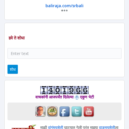
baliraja.com/srbali
*
**
हवे ते शोधा
शोध
वाचकांनी आजपर्यंत दिलेल्या
एकूण भेटी
माझी
वांगंमयशेती
घाट्यात गेली परंतु माझ्या
वाङ्मयशेती
ला