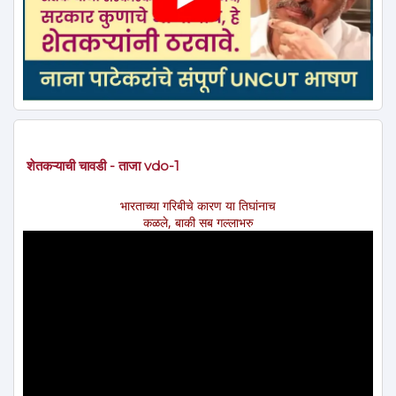
शेतकऱ्याची चावडी - ताजा vdo-1
भारताच्या गरिबीचे कारण या तिघांनाच
कळले, बाकी सब गल्लाभरु