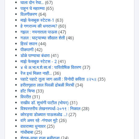
घाला दोन रेघा...
(67)
पाहून घे महात्म्या
(65)
विलगीकरण
(64)
माझे फेसबूक स्टेटस-1
(63)
हे गणराज्य की धनराज्य?
(60)
गझल : नयनातला पाऊस
(47)
गज़ल : घाट्याच्या सौद्यात शेती
(46)
हिरवंं सपान
(44)
पीकपाणी
(42)
डोळे पाण्याचा बंधारा
(41)
माझे फेसबूक स्टेटस - 2
(41)
४ थे अ.भा.म.शे.सा.सं : पारितोषिक वितरण
(37)
रेंज इथं मिळत नाही...
(36)
पहाटे पहाटे तुला जाग आली : विनोदी कविता ॥२५॥
(35)
हरीतगृहात लाल पिवळी ढोबळी मिरची
(34)
हॉट चिप्स
(33)
विपरीत
(31)
राखीव डॉ. शुभांगी पाटील (भोयर)
(31)
विश्वस्तरीय लेखनस्पर्धा-२०१९ : निकाल
(28)
कोरड्या डोळ्यात पाऊसओढ ...!
(27)
वांगे अमर रहे -गंगाधर मुटे
(26)
वावराच्या धुऱ्यावर
(25)
गांधीबाबा
(25)
शेतक-याचा राजा बळीराजा
(24)