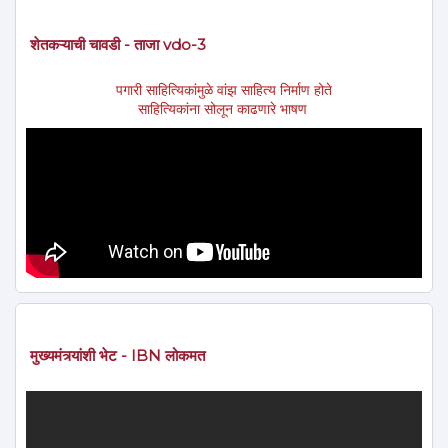
शेतकऱ्याची चावडी - ताजा vdo-3
पगारी साहित्यिकांमुळे वांझ साहित्य निर्माण होते
साहित्यिकांना सोलून काढणारे भाषण
मुख्यमंत्र्यांशी भेट - IBN लोकमत