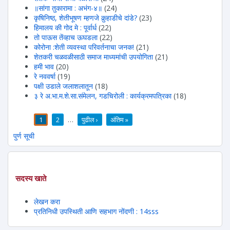
॥सांगा तुकारामा : अभंग-४॥
(24)
कृषिनिष्ठ, शेतीभूषण म्हणजे कुर्‍हाडीचे दांडे?
(23)
हिमालय की गोद मे : पूर्वार्ध
(22)
तो पाऊस तेंव्हाच ऊघडला
(22)
कोरोना :शेती व्यवस्था परिवर्तनाचा जनक!
(21)
शेतकरी चळवळीसाठी समाज माध्यमांची उपयोगिता
(21)
हमी भाव
(20)
रे नववर्षा
(19)
पक्षी उडाले जलाशलातून
(18)
३ रे अ.भा.म.शे.सा.संमेलन, गडचिरोली : कार्यक्रमपत्रिका
(18)
1
2
…
पुढील ›
अंतिम »
पाने
पुर्ण सूची
सदस्य खाते
लेखन करा
प्रतिनिधी उपस्थिती आणि सहभाग नोंदणी : 14sss