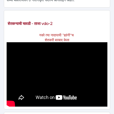
शेतकऱ्याची चावडी - ताजा vdo-2
नको त्या नादापायी "ह्यांनी"च
शेतकरी बरबाद केला