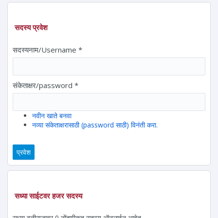
सदस्य प्रवेश
सदस्यनाम/Username
*
संकेताक्षर/password
*
नवीन खाते बनवा
नव्या संकेताक्षरासाठी (password साठी) विनंती करा.
सध्या साईटवर हजर सदस्य
सध्या बळीराजावर 0 नोंदणीकृत सदस्य ऑनलाईन आहेत.