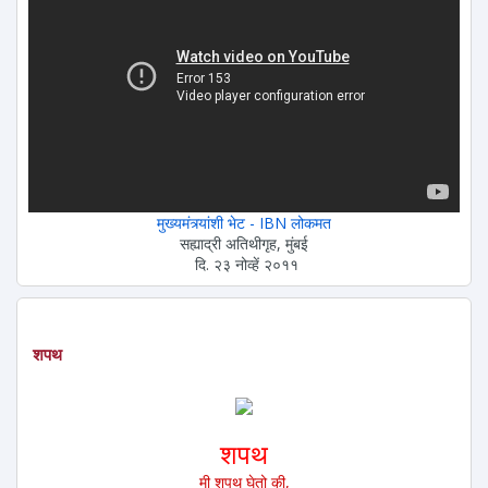
मुख्यमंत्र्यांशी भेट - IBN लोकमत
सह्याद्री अतिथीगृह, मुंबई
दि. २३ नोव्हें २०११
शपथ
शपथ
मी शपथ घेतो की,