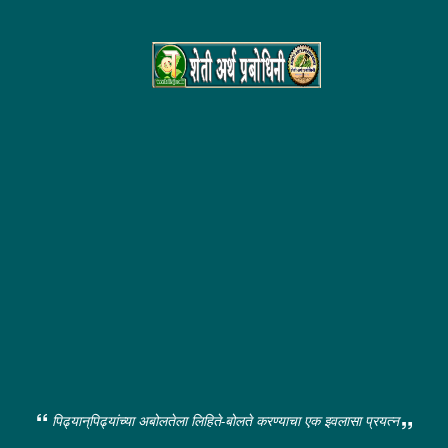
पिढ्यान्‌पिढ्यांच्या अबोलतेला लिहिते-बोलते करण्याचा एक इवलासा प्रयत्न