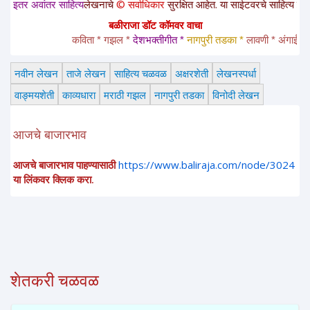
ांतर साहित्य
लेखनाचे
© सर्वाधिकार
सुरक्षित आहेत. या साईटवरचे साहित्य इतरांना पाठवा
बळीराजा डॉट कॉमवर वाचा
कविता * गझल * 
देशभक्तीगीत * 
नागपुरी तडका *
 लावणी * अंगाईगीत * श
नवीन लेखन
ताजे लेखन
साहित्य चळवळ
अक्षरशेती
लेखनस्पर्धा
वाङ्मयशेती
काव्यधारा
मराठी गझल
नागपुरी तडका
विनोदी लेखन
आजचे बाजारभाव
आजचे बाजारभाव पाहण्यासाठी
https://www.baliraja.com/node/3024
या लिंकवर क्लिक करा.
शेतकरी चळवळ