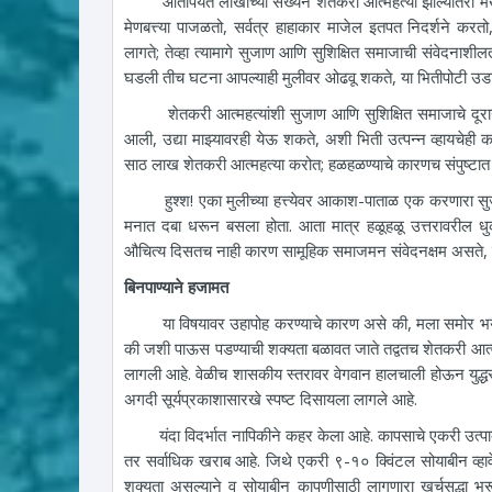
आतापर्यंत लाखोच्या संख्येने शेतकरी आत्महत्या झाल्यातरी म
मेणबत्त्या पाजळतो, सर्वत्र हाहाकार माजेल इतपत निदर्शने करतो
लागते; तेव्हा त्यामागे सुजाण आणि सुशिक्षित समाजाची संवेदनाशील
घडली तीच घटना आपल्याही मुलीवर ओढवू शकते, या भितीपोटी उड
शेतकरी आत्महत्यांशी सुजाण आणि सुशिक्षित समाजाचे दूरान्वयान
आली, उद्या माझ्यावरही येऊ शकते, अशी भिती उत्पन्न व्हायचेही
साठ लाख शेतकरी आत्महत्या करोत; हळहळण्याचे कारणच संपुष्टा
हुश्श! एका मुलीच्या हत्त्येवर आकाश-पाताळ एक करणारा सुजाण
मनात दबा धरून बसला होता. आता मात्र हळूहळू उत्तरावरील धु
औचित्य दिसतच नाही कारण सामूहिक समाजमन संवेदनक्षम असते, हे
बिनपाण्याने हजामत
या विषयावर उहापोह करण्याचे कारण असे की, मला समोर भयाण व
की जशी पाऊस पडण्याची शक्यता बळावत जाते तद्वतच शेतकरी आत्महत्
लागली आहे. वेळीच शासकीय स्तरावर वेगवान हालचाली होऊन युद्धस्
अगदी सूर्यप्रकाशासारखे स्पष्ट दिसायला लागले आहे.
यंदा विदर्भात नापिकीने कहर केला आहे. कापसाचे एकरी उत्पादन
तर सर्वाधिक खराब आहे. जिथे एकरी ९-१० क्विंटल सोयाबीन व्हावे
शक्यता असल्याने व सोयाबीन कापणीसाठी लागणारा खर्चसुद्धा भरून