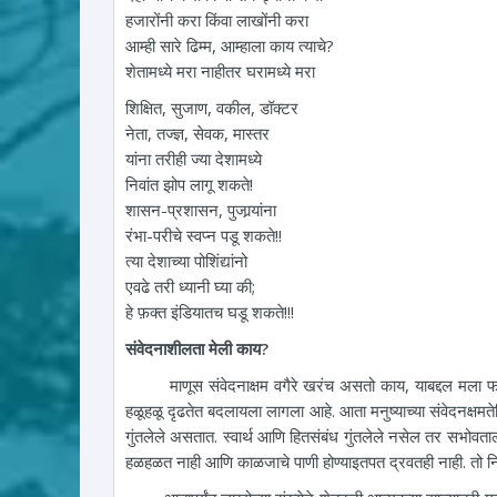
हजारोंनी करा किंवा लाखोंनी करा
आम्ही सारे ढिम्म, आम्हाला काय त्याचे?
शेतामध्ये मरा नाहीतर घरामध्ये मरा
शिक्षित, सुजाण, वकील, डॉक्टर
नेता, तज्ज्ञ, सेवक, मास्तर
यांना तरीही ज्या देशामध्ये
निवांत झोप लागू शकते!
शासन-प्रशासन, पुजार्‍यांना
रंभा-परीचे स्वप्न पडू शकते!!
त्या देशाच्या पोशिंद्यांनो
एवढे तरी ध्यानी घ्या की;
हे फ़क्त इंडियातच घडू शकते!!!
संवेदनाशीलता मेली काय?
माणूस संवेदनाक्षम वगैरे खरंच असतो काय, याबद्दल मला फार 
हळूहळू दृढतेत बदलायला लागला आहे. आता मनुष्याच्या संवेदनक्षमते
गुंतलेले असतात. स्वार्थ आणि हितसंबंध गुंतलेले नसेल तर सभोवत
हळहळत नाही आणि काळजाचे पाणी होण्याइतपत द्रवतही नाही. तो निग