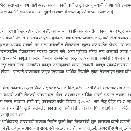
भेद करायला कारण नाही आहे, कारण एकाची पाणी लावून तर दुसर्‍याची बिनपाण्याने हजाम
चे पडलेले बाजारभाव अशा दुहेरी जात्यात शेतकरी पूर्णपणे भरडला जात आहे.
प्रश्नाचे उत्तरही कठीण नाही. कापसाच्या एकाधिकार खरेदीचा कायदा महाराष्ट्र सर
योजनेअंतर्गत 'भारतीय कापूस महामंडळा' च्या धर्तीवर बाजारभावाप्रमाणे किंवा बाजारभावा
ुरळक अपवाद वगळले तर अन्य प्रांतातील शेतकर्‍यांना खुल्या बाजारपेठेत जेवढे भाव का
ष्ट्रातील शेतकर्‍यांच्या पदरात टाकले गेले. अन्य प्रांतात चांगले भाव असूनही त्याचा
्य राज्यामध्ये कापूस विक्रीस नेण्यास राज्यातील कापूस उत्पादकांना कायदेशीर मज्जाव क
द्द शासनानेच राज्यातील कापूस उत्पादकांची करून टाकली. कापूस एकाधिकाराच्या 
षण" झाल्याने राज्यातला कापूस उत्पादक आर्थिक स्थितीने एवढा नेस्तनाबूत झाला की त
ी होती. कापसाला प्रति क्विंटल ९०००/- भाव मिळू शकेल एवढी तेजी आंतरराष्ट्रीय बाजार
ला व्यापारी आणि शेतकरी यांच्यामधला होता. सरकारवर आर्थिक भारही पडणार नव्हता. 
त येऊन साठणार होती पण; कापसाला प्रति क्विंटल ९०००/- भाव मिळू देईल तर ते ’मा
 तातडीने सूत्रे हालवली. कापसावर निर्यातबंदी लादली आणि देशांतर्गत बाजारपेठेत 
ेक्षाही कमी आले.
ी आर्थिकबाजू सावरायची शक्यता निर्माण झाली तेव्हा शेतकर्‍यांची लूट करायला कोणी व्यापा
ा नाही. कापूस उत्पादकांना सरकारने लुटलं, राजरोजसपणे लुटलं, कायदेशीरपणे लुटलं. 