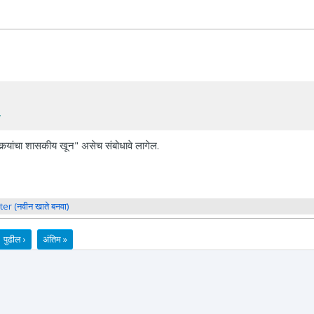
.
शेतकर्‍यांचा शासकीय खून" असेच संबोधावे लागेल.
ter (नवीन खाते बनवा)
पुढील ›
अंतिम »