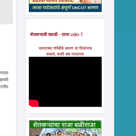
शेतकऱ्याची चावडी - ताजा vdo-1
भारताच्या गरिबीचे कारण या तिघांनाच
कळले, बाकी सब गल्लाभरु
तपत्र
बातमी
ारतीय