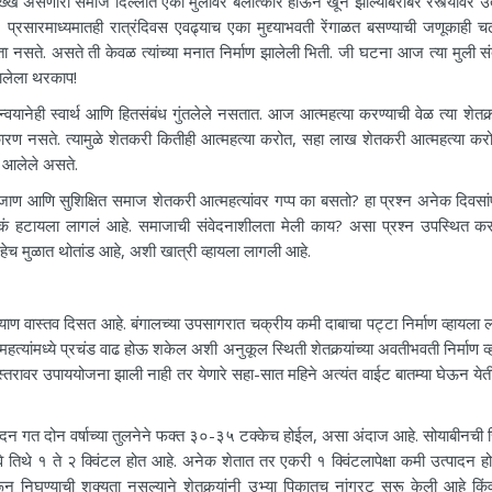
ख्ख असणारा समाज दिल्लीत एका मुलीवर बलात्कार होऊन खून झाल्याबरोबर रस्त्यावर उ
, प्रसारमाध्यमातही रात्रंदिवस एवढ्याच एका मुद्द्याभवती रेंगाळत बसण्याची जणूकाही 
ता नसते. असते ती केवळ त्यांच्या मनात निर्माण झालेली भिती. जी घटना आज त्या मुली सं
ालेला थरकाप!
ेही स्वार्थ आणि हितसंबंध गुंतलेले नसतात. आज आत्महत्या करण्याची वेळ त्या शेतकर्
 कारण नसते. त्यामुळे शेतकरी कितीही आत्महत्या करोत, सहा लाख शेतकरी आत्महत्या कर
त आलेले असते.
 आणि सुशिक्षित समाज शेतकरी आत्महत्यांवर गप्प का बसतो? हा प्रश्न अनेक दिवसां
कं हटायला लागलं आहे. समाजाची संवेदनाशीलता मेली काय? असा प्रश्न उपस्थित करण
च मुळात थोतांड आहे, अशी खात्री व्हायला लागली आहे.
ास्तव दिसत आहे. बंगालच्या उपसागरात चक्रीय कमी दाबाचा पट्टा निर्माण व्हायला 
यांमध्ये प्रचंड वाढ होऊ शकेल अशी अनुकूल स्थिती शेतकर्‍यांच्या अवतीभवती निर्माण व्
तरावर उपाययोजना झाली नाही तर येणारे सहा-सात महिने अत्यंत वाईट बातम्या घेऊन येती
 गत दोन वर्षाच्या तुलनेने फक्त ३०-३५ टक्केच होईल, असा अंदाज आहे. सोयाबीनची स
 तिथे १ ते २ क्विंटल होत आहे. अनेक शेतात तर एकरी १ क्विंटलापेक्षा कमी उत्पादन होण
 निघण्याची शक्यता नसल्याने शेतकर्‍यांनी उभ्या पिकातच नांगरट सुरू केली आहे किंवा