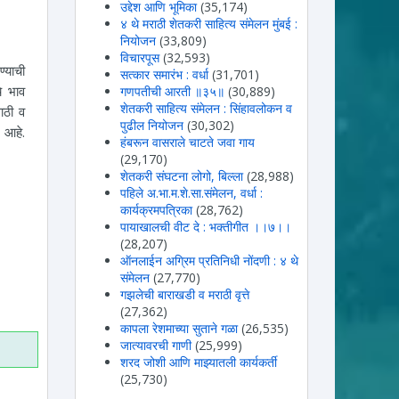
उद्देश आणि भूमिका
(35,174)
४ थे मराठी शेतकरी साहित्य संमेलन मुंबई :
नियोजन
(33,809)
विचारपूस
(32,593)
्याची
सत्कार समारंभ : वर्धा
(31,701)
चे भाव
गणपतीची आरती ॥३५॥
(30,889)
शेतकरी साहित्य संमेलन : सिंहावलोकन व
साठी व
पुढील नियोजन
(30,302)
 आहे.
हंबरून वासराले चाटते जवा गाय
(29,170)
शेतकरी संघटना लोगो, बिल्ला
(28,988)
पहिले अ.भा.म.शे.सा.संमेलन, वर्धा :
कार्यक्रमपत्रिका
(28,762)
पायाखालची वीट दे : भक्तीगीत ।।७।।
(28,207)
ऑनलाईन अग्रिम प्रतिनिधी नोंदणी : ४ थे
ram
ssage
संमेलन
(27,770)
गझलेची बाराखडी व मराठी वृत्ते
(27,362)
कापला रेशमाच्या सुताने गळा
(26,535)
जात्यावरची गाणी
(25,999)
शरद जोशी आणि माझ्यातली कार्यकर्ती
(25,730)