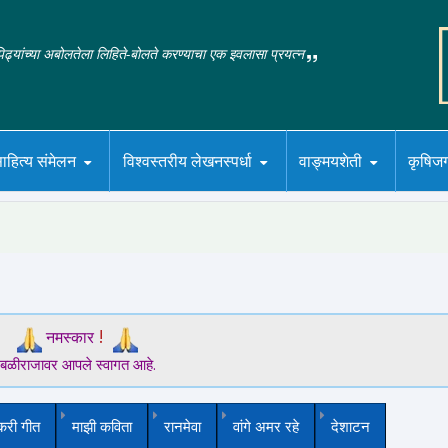
‌पिढ्यांच्या अबोलतेला लिहिते-बोलते करण्याचा एक इवलासा प्रयत्न
ाहित्य संमेलन
विश्वस्तरीय लेखनस्पर्धा
वाङ्मयशेती
कृषिज
!
नमस्कार
बळीराजावर आपले स्वागत आहे.
करी गीत
माझी कविता
रानमेवा
वांगे अमर रहे
देशाटन