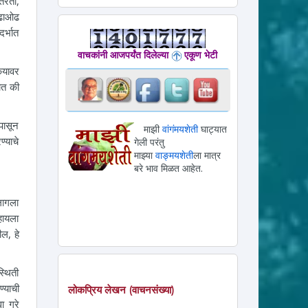
तरतो,
चढाओढ
दर्भात
वाचकांनी आजपर्यंत दिलेल्या
एकूण भेटी
‍यावर
ोत की
पासून
माझी
वांगंमयशेती
घाट्यात
्याचे
गेली परंतु
माझ्या
वाङ्मयशेती
ला मात्र
बरे भाव मिळत आहेत.
लागला
हायला
ल, हे
्थिती
्याची
लोकप्रिय लेखन (वाचनसंख्या)
 गुरे