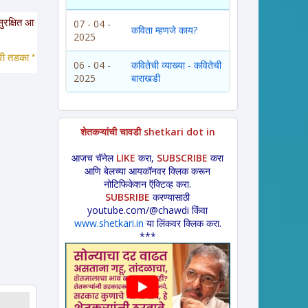
. या साईटवरचे साहित्य इतरांना पाठवायचे असल्यास कृपया साईटचा पत्ता इतरांना कळवावा ह
07 - 04 -
कविता म्हणजे काय?
2025
ा *
 लावणी * अंगाईगीत * शेतकरीगीत * ललीत लेख * कथा * 
विडंबन *
हादग्याची गाणी * 
06 - 04 -
कवितेची व्याख्या - कवितेची
2025
बाराखडी
शेतकऱ्यांची चावडी shetkari dot in
आजच चॅनेल
LIKE
करा,
SUBSCRIBE
करा
आणि बेलच्या आयकॉनवर क्लिक करून
नोटिफिकेशन ऍक्टिव्ह करा.
SUBSRIBE
करण्यासाठी
youtube.com/@chawdi किंवा
www.shetkari.in
या लिंकवर क्लिक करा.
***