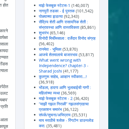
त होत
माझे फेसबूक स्टेटस-1
(140,007)
नागपुरी तडका - ई पुस्तक
(101,542)
पोळ्याच्या झडत्या
(92,343)
सेंद्रिय शेती आणि रासायनिक शेती :
संभ्रावस्था आणि वास्तविकता
(85,861)
कारने
शुभारंभ
(65,146)
पेक्षा
विनोदी मिर्चीमसाला : दर्जेदार विनोद संग्रह
पसाला
(56,402)
रानमेवा - भूमिका
(53,870)
 फायदा
आजचे शेतमालाचे बाजारभाव
(53,817)
रण्यात
What went wrong with
गोंडस
Independence? chapter-3 -
्याला
Sharad Joshi
(41,177)
कुलगुरू साहेब, आव्हान स्वीकारा....!
(36,918)
पेठेत
भोंडला, हादगा आणि भुलाबाईची गाणी :
याउलट
महिलांच्या व्यथा
(36,569)
माझे फेसबूक स्टेटस - 2
(36,420)
यबाप’
“माझी गझल निराळी” गझलसंग्रहाचा
प्रति
प्रकाशन समारंभ
(36,122)
संपर्क/सुचना/अभिप्राय
(35,531)
री आला
माय मराठीचे श्लोक - रिंगटोन डाउनलोड
करा.
(35,481)
कापूस