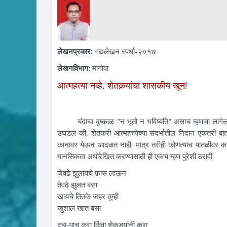
लेखनप्रकार:
गद्यलेखन स्पर्धा-२०१७
लेखनविभाग:
मागोवा
आत्महत्या नव्हे, शेतकर्‍यांचा शासकीय खून!
यंदाचा दुष्काळ "न भूतो न भविष्यति" असाच म्हणावा लागेल. वि
उघडलं की, शेतकरी आत्महत्त्येच्या संदर्भातील निदान एकतरी
कानावर येऊन आदळत नाही. मात्र तरीही कोणत्याच पातळीवर काह
मानसिकता अधोरेखित करण्यासाठी ही एकच म्हण पुरेशी ठरावी.
जेवढे झुलायचे फ़ास लाऊन
तेवढे झुलत बसा
खायचे तितके जहर तुम्ही
खुशाल खात बसा
दहा-पाच करा किंवा शेकड्यांनी करा