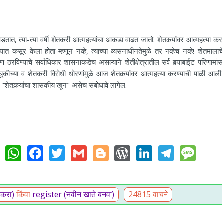
, त्या-त्या वर्षी शेतकरी आत्महत्यांचा आकडा वाढत जातो. शेतकर्‍यांवर आत्महत्या करण
्यात कसूर केला होता म्हणून नव्हे, त्याच्या व्यसनाधीनतेमुळे तर नव्हेच नव्हे! शेतमाला
रण ठरविण्याचे सर्वाधिकार शासनाकडेच असल्याने शेतीक्षेत्रातील सर्व बर्‍याबाईट परिणामां
ीच्या व शेतकरी विरोधी धोरणांमुळे आज शेतकर्‍यांवर आत्महत्या करण्याची पाळी आली
यांना "शेतकर्‍यांचा शासकीय खून" असेच संबोधावे लागेल.
---------------------------------------------------------
WhatsApp
Facebook
Twitter
Gmail
Blogger
WordPress
LinkedIn
Teleg
Me
 करा)
किंवा
register (नवीन खाते बनवा)
24815 वाचने