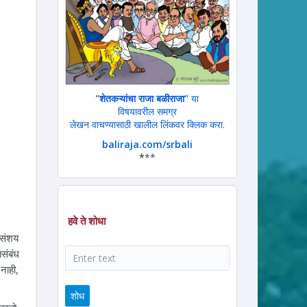
"
शेतकऱ्यांचा राजा बळीराजा"
या
विषयावरील समग्र
लेखन वाचण्यासाठी खालील लिंकवर क्लिक करा.
baliraja.com/srbali
*
**
हवे ते शोधा
 संशय
शोध
तसंबंध
नाही,