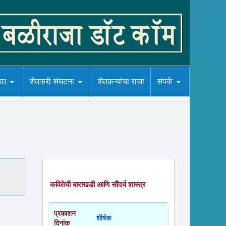
गत
शेतकरी संघटना
शेतकऱ्यांचा राजा
संपर्क
कवितेची बाराखडी आणि सौंदर्य शास्त्र
प्रकाशन
शीर्षक
दिनांक