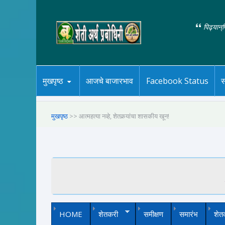
पिढ्यान्
मुखपृष्ठ
आजचे बाजारभाव
Facebook Status
स
मुखपृष्ठ
>> आत्महत्या नव्हे, शेतकर्‍यांचा शासकीय खून!
HOME
शेतकरी
समीक्षण
समारंभ
शेत