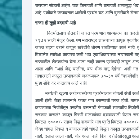
चरायला सोडली आहेत. यात जिरायती आणि बागायती असासुद्धा भेदा
आहे. एकीकडे उत्पादनात आलेली प्रचंड घट आणि दुसरीकडे शेतमाला
राजा! ही तुझी बदमाषी आहे
विदर्भातलाच शेतकरी जास्त प्रमाणात आत्महत्या का करतो, या 
१९७१ साली मंजूर केला. पण महाराष्ट्र शासनाच्या कापूस एकाधिकार 
जास्त चढ्या दराने कापूस खरेदीचे धोरण राबविण्यात आले नाही. त
मिळालेत त्यापेक्षा कायमच कमी भाव एकाधिकाराच्या नावाखाली महारा
राज्यातील शेतकर्‍यांना घेता आला नाही कारण प्रांतबंदी लादून अन
आला आणि "आई जेवू घालीना, बाप भीक मागू देईना" अशी गत खु
नावाखाली कापूस उत्पादकांचे जवळजवळ ३०-३५ वर्षे "कायदेशीर शो
पुन्हा डोके वर काढताच आले नाही.
मध्यंतरी खुल्या अर्थव्यवस्थेच्या प्रारंभालाच चांगली संधी आल
आली होती. तेव्हा शासनाने फक्त गप्प बसण्याची गरज होती. माम
कापसाच्या निर्यातीतून परकीय चलनाची गंगाजळी शासकीय तिजोरी
सरकार कसलं? कापूस गिरणी मालकांच्या दबावाखाली येऊन सरकारने
क्विंटल ९०००/- सहज मिळू शकणारे भाव प्रति क्विंटल ५०००/- प
जेव्हा चांगलं पिकलं व बाजारभावही चांगले मिळून कापूस उत्पादकांच
नाही, दलाल आला नाही, चोर आला नाही किंवा दरोडेखोरसुद्धा आल