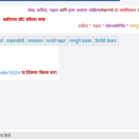
लेख, कविता, गझल
आणि
इतर अवांतर साहित्य
लेखनाचे
© सर्वाधिकार
सुरक्षित आहेत
बळीराजा डॉट कॉमवर वाचा
कविता * गझल * 
देशभक्तीगीत * 
नागपुरी तडक
धा
वाङ्मयशेती
काव्यधारा
मराठी गझल
नागपुरी तडका
विनोदी लेखन
node/3024
या लिंकवर क्लिक करा.
त केले.