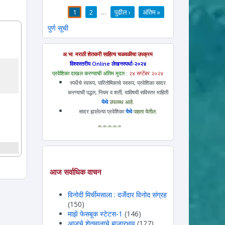
1
2
…
पुढील ›
अंतिम »
पाने
पुर्ण सूची
अ.भा. मराठी शेतकरी साहित्य चळवळीचा उपक्रम
विश्वस्तरीय Online लेखनस्पर्धा-२०२४
प्रवेशिका दाखल करण्याची अंतिम मुदत :
२४ सप्टेंबर २०२४
स्पर्धेचे स्वरूप, पारितोषिकाचे स्वरूप, प्रवेशिका सादर
करण्याची पद्धत, नियम व शर्ती, याविषयी सविस्तर माहिती
येथे
उपलब्ध आहे.
सादर झालेल्या प्रवेशिका
येथे
पाहता येतील.
=-=-=-=-=
आज सर्वाधिक वाचन
विनोदी मिर्चीमसाला : दर्जेदार विनोद संग्रह
(150)
माझे फेसबूक स्टेटस-1
(146)
आजचे शेतमालाचे बाजारभाव
(127)