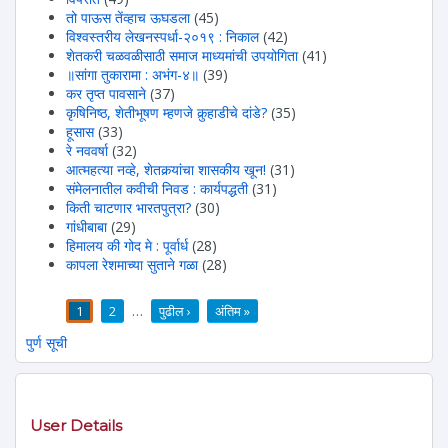
तो पाऊस तेंव्हाच ऊघडला
(45)
विश्वस्तरीय लेखनस्पर्धा-२०१९ : निकाल
(42)
शेतकरी चळवळीसाठी समाज माध्यमांची उपयोगिता
(41)
॥सांगा तुकारामा : अभंग-४॥
(39)
कर तृप्त पावसाने
(37)
कृषिनिष्ठ, शेतीभूषण म्हणजे कुर्‍हाडीचे दांडे?
(35)
हूसास
(33)
रे नववर्षा
(32)
आत्महत्या नव्हे, शेतकर्‍यांचा शासकीय खून!
(31)
संमेलनातील कवीची निवड : कार्यपद्धती
(31)
किती चाटणार भारतपुत्रा?
(30)
गांधीबाबा
(29)
हिमालय की गोद मे : पूर्वार्ध
(28)
कापला रेशमाच्या सुताने गळा
(28)
1
2
…
पुढील ›
अंतिम »
पाने
पुर्ण सूची
User Details