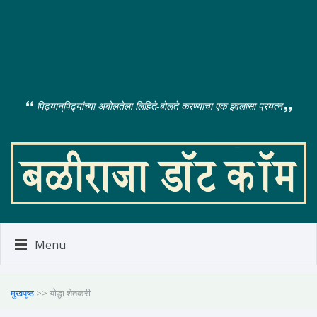
पिढ्यान्‌पिढ्यांच्या अबोलतेला लिहिते-बोलते करण्याचा एक इवलासा प्रयत्न
Menu
मुखपृष्ठ
>> योद्धा शेतकरी