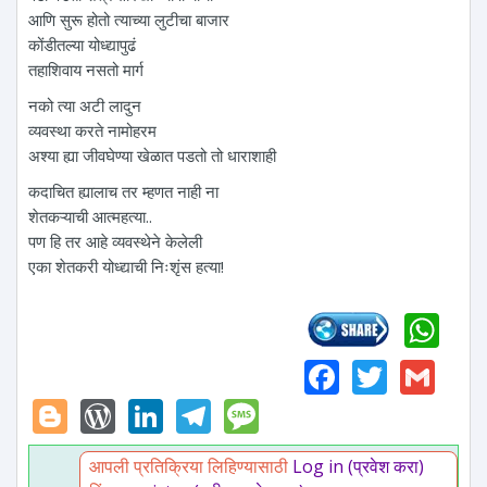
आणि सुरू होतो त्याच्या लुटीचा बाजार
कोंडीतल्या योध्द्यापुढं
तहाशिवाय नसतो मार्ग
नको त्या अटी लादुन
व्यवस्था करते नामोहरम
अश्या ह्या जीवघेण्या खेळात पडतो तो धाराशाही
कदाचित ह्यालाच तर म्हणत नाही ना
शेतकऱ्याची आत्महत्या..
पण हि तर आहे व्यवस्थेने केलेली
एका शेतकरी योध्द्याची निःशृंस हत्या!
Wh
Faceboo
Twitte
Gm
Blogger
WordPress
LinkedIn
Telegram
Message
आपली प्रतिक्रिया लिहिण्यासाठी
Log in (प्रवेश करा)