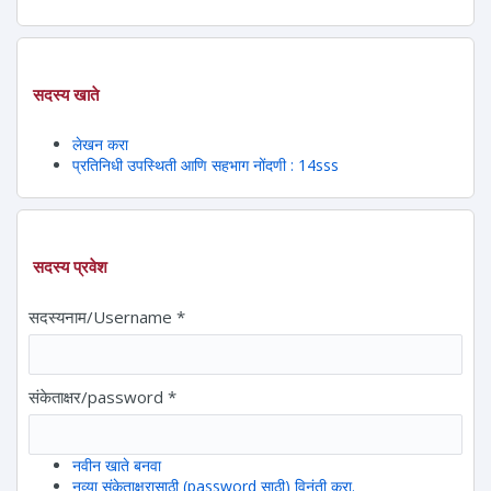
सदस्य खाते
लेखन करा
प्रतिनिधी उपस्थिती आणि सहभाग नोंदणी : 14sss
सदस्य प्रवेश
सदस्यनाम/Username
*
संकेताक्षर/password
*
नवीन खाते बनवा
नव्या संकेताक्षरासाठी (password साठी) विनंती करा.