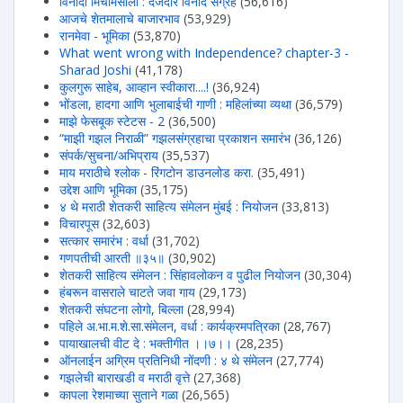
विनोदी मिर्चीमसाला : दर्जेदार विनोद संग्रह
(56,616)
आजचे शेतमालाचे बाजारभाव
(53,929)
रानमेवा - भूमिका
(53,870)
What went wrong with Independence? chapter-3 -
Sharad Joshi
(41,178)
कुलगुरू साहेब, आव्हान स्वीकारा....!
(36,924)
भोंडला, हादगा आणि भुलाबाईची गाणी : महिलांच्या व्यथा
(36,579)
माझे फेसबूक स्टेटस - 2
(36,500)
“माझी गझल निराळी” गझलसंग्रहाचा प्रकाशन समारंभ
(36,126)
संपर्क/सुचना/अभिप्राय
(35,537)
माय मराठीचे श्लोक - रिंगटोन डाउनलोड करा.
(35,491)
उद्देश आणि भूमिका
(35,175)
४ थे मराठी शेतकरी साहित्य संमेलन मुंबई : नियोजन
(33,813)
विचारपूस
(32,603)
सत्कार समारंभ : वर्धा
(31,702)
गणपतीची आरती ॥३५॥
(30,902)
शेतकरी साहित्य संमेलन : सिंहावलोकन व पुढील नियोजन
(30,304)
हंबरून वासराले चाटते जवा गाय
(29,173)
शेतकरी संघटना लोगो, बिल्ला
(28,994)
पहिले अ.भा.म.शे.सा.संमेलन, वर्धा : कार्यक्रमपत्रिका
(28,767)
पायाखालची वीट दे : भक्तीगीत ।।७।।
(28,235)
ऑनलाईन अग्रिम प्रतिनिधी नोंदणी : ४ थे संमेलन
(27,774)
गझलेची बाराखडी व मराठी वृत्ते
(27,368)
कापला रेशमाच्या सुताने गळा
(26,565)