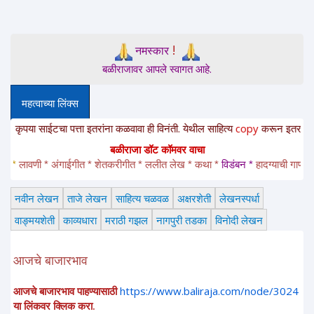
!
नमस्कार
बळीराजावर आपले स्वागत आहे.
महत्वाच्या लिंक्स
ाईटचा पत्ता इतरांना कळवावा ही विनंती. येथील साहित्य
copy
करून
इतरांना
paste
क
बळीराजा डॉट कॉमवर वाचा
लावणी * अंगाईगीत * शेतकरीगीत * ललीत लेख * कथा * 
विडंबन *
हादग्याची गाणी * जात्य
नवीन लेखन
ताजे लेखन
साहित्य चळवळ
अक्षरशेती
लेखनस्पर्धा
वाङ्मयशेती
काव्यधारा
मराठी गझल
नागपुरी तडका
विनोदी लेखन
आजचे बाजारभाव
आजचे बाजारभाव पाहण्यासाठी
https://www.baliraja.com/node/3024
या लिंकवर क्लिक करा.