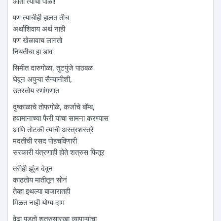
आता त्याची पाळी!
पण त्याचीही हालत तीच
अर्थाशिवाय अर्थ नाही
पण खेळावाच लागतो
नियतीचा हा डाव
सिमीत दारुगोळा, तुटपुंजे पाठबळ
घेवून अपुऱ्या सैन्यानीशी,
उतरतोय रणांगणात
दुष्काळाचे तोफगोळे, कर्जाचे बॉम्ब,
हवामानाच्या फैरी यांचा सामना करण्यास
आणि तोटकी त्याची अस्त्रशस्त्रे
मदतीची रसद पोहचविणारी
सरकारी यंत्रणाही होते शत्रुस फितूर
तरीही झुंज देवून
काढतोय मातीतून सोनं
तेव्हा इथल्या बाजारातही
मिळत नाही योग्य दाम
वेढा पडतो शत्रुसारखा व्यापाऱ्यांचा