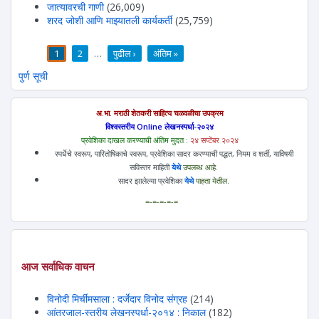
जात्यावरची गाणी
(26,009)
शरद जोशी आणि माझ्यातली कार्यकर्ती
(25,759)
1
2
…
पुढील ›
अंतिम »
पाने
पुर्ण सूची
अ.भा. मराठी शेतकरी साहित्य चळवळीचा उपक्रम
विश्वस्तरीय Online लेखनस्पर्धा-२०२४
प्रवेशिका दाखल करण्याची अंतिम मुदत :
२४ सप्टेंबर २०२४
स्पर्धेचे स्वरूप, पारितोषिकाचे स्वरूप, प्रवेशिका सादर करण्याची पद्धत, नियम व शर्ती, याविषयी
सविस्तर माहिती
येथे
उपलब्ध आहे.
सादर झालेल्या प्रवेशिका
येथे
पाहता येतील.
=-=-=-=-=
आज सर्वाधिक वाचन
विनोदी मिर्चीमसाला : दर्जेदार विनोद संग्रह
(214)
आंतरजाल-स्तरीय लेखनस्पर्धा-२०१४ : निकाल
(182)