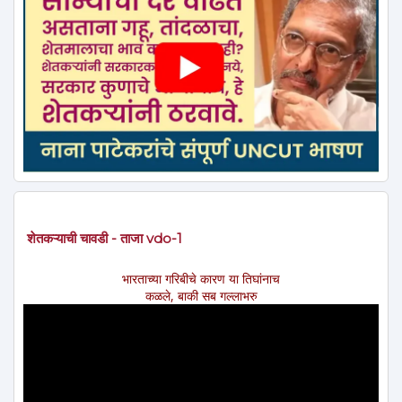
शेतकऱ्याची चावडी - ताजा vdo-1
भारताच्या गरिबीचे कारण या तिघांनाच
कळले, बाकी सब गल्लाभरु