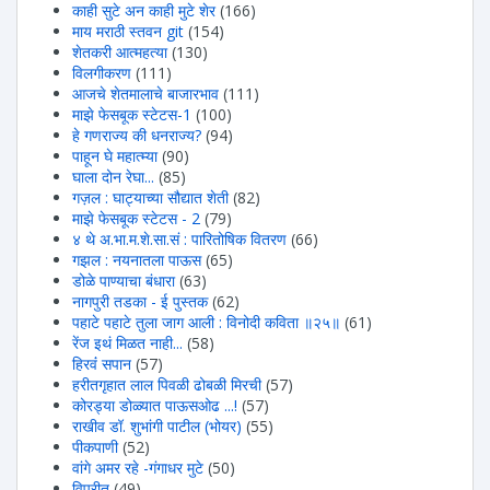
काही सुटे अन काही मुटे शेर
(166)
माय मराठी स्तवन git
(154)
शेतकरी आत्महत्या
(130)
विलगीकरण
(111)
आजचे शेतमालाचे बाजारभाव
(111)
माझे फेसबूक स्टेटस-1
(100)
हे गणराज्य की धनराज्य?
(94)
पाहून घे महात्म्या
(90)
घाला दोन रेघा...
(85)
गज़ल : घाट्याच्या सौद्यात शेती
(82)
माझे फेसबूक स्टेटस - 2
(79)
४ थे अ.भा.म.शे.सा.सं : पारितोषिक वितरण
(66)
गझल : नयनातला पाऊस
(65)
डोळे पाण्याचा बंधारा
(63)
नागपुरी तडका - ई पुस्तक
(62)
पहाटे पहाटे तुला जाग आली : विनोदी कविता ॥२५॥
(61)
रेंज इथं मिळत नाही...
(58)
हिरवंं सपान
(57)
हरीतगृहात लाल पिवळी ढोबळी मिरची
(57)
कोरड्या डोळ्यात पाऊसओढ ...!
(57)
राखीव डॉ. शुभांगी पाटील (भोयर)
(55)
पीकपाणी
(52)
वांगे अमर रहे -गंगाधर मुटे
(50)
विपरीत
(49)