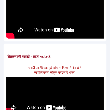
शेतकऱ्याची चावडी - ताजा vdo-3
पगारी साहित्यिकांमुळे वांझ साहित्य निर्माण होते
साहित्यिकांना सोलून काढणारे भाषण