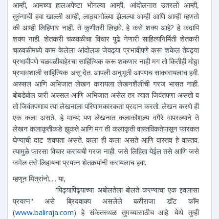
आम्ही, आमच्या हालअपेष्टा भोगल्या आम्ही, आंदोलनात उतरलो आम्ही,
तुरुंगाची हवा खाल्ली आम्ही, लाठ्यागोळ्या झेलल्या आम्ही आणि आम्ही म्हणतो
की आम्ही लिहिणार नाही. ते कुणीतरी लिहावे. हे कसे शक्य आहे? हे कदापि
शक्य नाही. शेतकरी चळवळीचा विचार पुढे नेणारी साहित्यनिर्मिती शेतकरी
चळवळीमध्ये काम केलेला आंदोलक जेवढ्या प्रभावीपणे करू शकेल तेवढ्या
प्रभावीपणे चळवळीबाहेरचा साहित्यिक करू शकणार नाही मग तो कितीही मोठ्ठा
प्रभावशाली साहित्यिक असू देत. आपली अनुभूती आपणच साकारायलाच हवी.
अस्सल आणि अभिजात लेखन करायला लेखनशैलीची गरज भासत नाही.
बोबडेबोल जरी अस्सल आणि अभिजात असेल तर त्यात जिवंतपणा असतो व
तो जिवंतपणाच त्या लेखनाला परिणामकारकता प्रदान करतो. लेखन करणे ही
एक कला असते, हे मान्य; पण लेखनात कलाकौशल्य वगैरे वापरल्याने ते
लेखन कलाकृतीकडे झुकते आणि मग ती कलाकृती वास्तविकतेपासून फारकत
घेण्याची दाट शक्यता असते. कला ही कला असते आणि वास्तव हे वास्तव.
त्यामुळे फारसा विचार करायची गरज नाही. जसे लिहिता येईल तसे आणि जसे
जमेल तसे लिहायचा प्रयत्न शेतकर्‍यांनी करायलाच हवा.
म्हणून मित्रांनो..... या,
"पिढ्यापिढ्याच्या अबोलतेला बोलते करण्याचा एक इवलासा
प्रयत्न" असे ब्रिदवाक्य असलेले बळीराजा डॉट कॉम
(
www.baliraja.com
) हे संकेतस्थळ तुमच्यासाठीच आहे. येथे तुम्ही