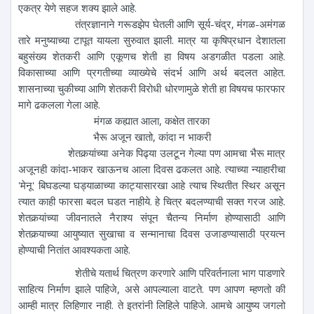
एकत्र येणे सहज शक्य झाले आहे.
तंत्रज्ञानाने गरूडझेप घेतली आणि सूर्य-चंद्र, मंगळ-अमंगळ
तारे मनुष्याच्या टापूत यायला सुरुवात झाली. मात्र या कृषिप्रधान देशातला
बहुसंख्य शेतकरी आणि एकूणच शेती हा विषय अडगळीत पडला आहे.
विकासाच्या आणि प्रगतीच्या व्याख्येचे संदर्भ आणि अर्थ बदलत आहेत.
शासनाच्या चुकीच्या आणि शेतकरी विरोधी धोरणामुळे शेती हा विषयच फारफार
मागे ढकलला गेला आहे.
मंगळ कह्यात आला, कक्षेत तारका
भैरू अजून खातो, कांदा न भाकरी
शेतकर्‍यांच्या अनेक पिढ्या उलटून गेल्या पण आमचा भैरू मात्र
अजूनही कांदा-भाकर खाऊनच आला दिवस ढकलत आहे. त्याच्या न्याहारीचा
'मेनू' बिघडल्या घड्याळाच्या काट्यासारखा आहे त्याच स्थितीत स्थिर असून
त्यात काही फारसा बदल घडत नाहीये. हे चित्र बदलण्याची सक्त गरज आहे.
शेतकर्‍यांच्या जीवनातले नैराश्य संपून चैतन्य निर्माण होण्यासाठी आणि
शेतकर्‍याच्या आयुष्यात सुखाचा व सन्मानाचा दिवस उजाडण्यासाठी प्रयत्न
होण्याची नितांत आवश्यकता आहे.
शेतीचे यतार्थ चित्रण करणारे आणि परिवर्तनाला भाग पाडणारे
साहित्य निर्माण झाले पाहिजे, असे आपल्याला वाटते. पण आपण म्हणतो की
आम्ही मात्र लिहिणार नाही. ते इतरांनी लिहिले पाहिजे. आमचे आयुष्य जगलो