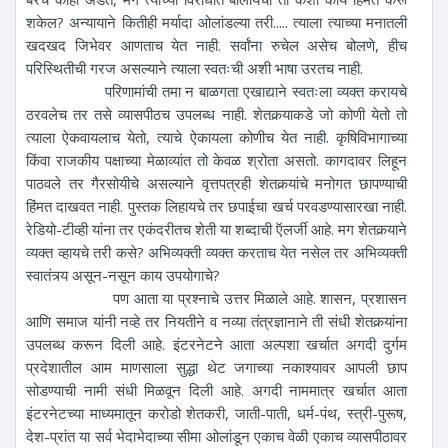
शकेल? अन्यायाने कितीही मर्यादा ओलांडल्या तरी..... त्याला त्याच्या मनातली
खदखद जिभेवर आणताच येत नाही. सर्वांना रुचेल असेच बोलणे, हीच
परिस्थितीची गरज असल्याने त्याला स्वतःची अशी भाषा उरतच नाही.
परिणामांची तमा न बाळगता एखाद्याने स्वतःला व्यक्त करायचे
ठरवलेच तर तसे व्यासपीठच उपलब्ध नाही. शेतकर्‍याकडे जो कोणी येतो तो
त्याला ऐकवायलाच येतो, त्याचे ऐकायला कोणीच येत नाही. कृषिविभागाच्या
किंवा राजकीय पक्षाच्या मेळाव्यांत तो केवळ श्रोता असतो. कागदावर लिहून
पाठवले तर गैरसोयीचे असल्याने वृत्तपत्रही शेतकर्‍यांचे मनोगत छापण्याची
हिंमत दाखवत नाही. पुस्तक लिहायचे तर छपाईचा खर्च परवडण्यासारखा नाही.
रेडियो-टीव्ही यांना तर एकंदरीतच शेती या शब्दाची ऍलर्जी आहे. मग शेतकर्‍याने
व्यक्त व्हायचे तरी कसे? अभिव्यक्ती व्यक्त करताच येत नसेल तर अभिव्यक्ती
स्वातंत्र्य असून-नसून काय उपयोगाचे?
पण आता या प्रश्नाचे उत्तर मिळाले आहे. शासन, प्रशासन
आणि समाज यांनी नव्हे तर नियतीने व नव्या तंत्रज्ञानाने ती संधी शेतकर्‍यांना
उपलब्ध करून दिली आहे. इंटरनेटने आता अल्पशा खर्चात अगदी दुर्गम
प्रदेशातील आम माणसाला सुद्धा थेट जगाच्या नकाश्यावर आपली छाप
सोडण्याची नामी संधी मिळवून दिली आहे. अगदी नाममात्र खर्चात आता
इंटरनेटच्या माध्यमातून करोडो शेतकरी, जाती-पाती, धर्म-पंथ, स्त्री-पुरूष,
देश-प्रांत या सर्व भेदाभेदाच्या सीमा ओलांडून एकाच वेळी एकाच व्यासपीठावर