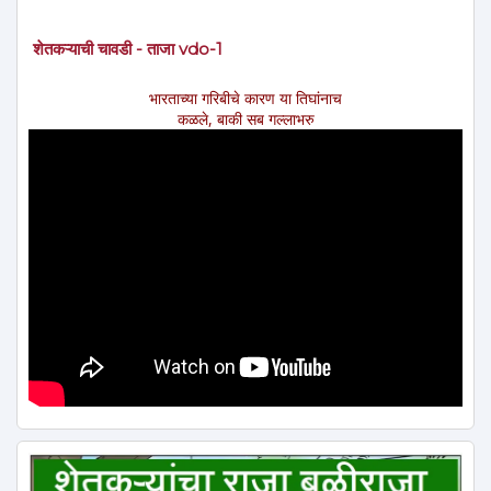
शेतकऱ्याची चावडी - ताजा vdo-1
भारताच्या गरिबीचे कारण या तिघांनाच
कळले, बाकी सब गल्लाभरु