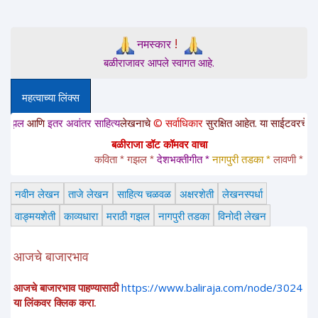
!
नमस्कार
बळीराजावर आपले स्वागत आहे.
महत्वाच्या लिंक्स
इतर अवांतर साहित्य
लेखनाचे
© सर्वाधिकार
सुरक्षित आहेत. या साईटवरचे साहित्य इतरांन
बळीराजा डॉट कॉमवर वाचा
कविता * गझल * 
देशभक्तीगीत * 
नागपुरी तडका *
 लावणी * अंगाईगीत
नवीन लेखन
ताजे लेखन
साहित्य चळवळ
अक्षरशेती
लेखनस्पर्धा
वाङ्मयशेती
काव्यधारा
मराठी गझल
नागपुरी तडका
विनोदी लेखन
आजचे बाजारभाव
आजचे बाजारभाव पाहण्यासाठी
https://www.baliraja.com/node/3024
या लिंकवर क्लिक करा.