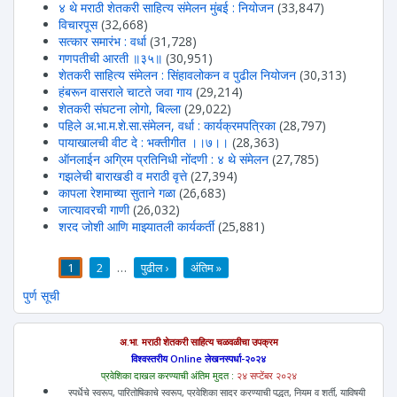
४ थे मराठी शेतकरी साहित्य संमेलन मुंबई : नियोजन
(33,847)
विचारपूस
(32,668)
सत्कार समारंभ : वर्धा
(31,728)
गणपतीची आरती ॥३५॥
(30,951)
शेतकरी साहित्य संमेलन : सिंहावलोकन व पुढील नियोजन
(30,313)
हंबरून वासराले चाटते जवा गाय
(29,214)
शेतकरी संघटना लोगो, बिल्ला
(29,022)
पहिले अ.भा.म.शे.सा.संमेलन, वर्धा : कार्यक्रमपत्रिका
(28,797)
पायाखालची वीट दे : भक्तीगीत ।।७।।
(28,363)
ऑनलाईन अग्रिम प्रतिनिधी नोंदणी : ४ थे संमेलन
(27,785)
गझलेची बाराखडी व मराठी वृत्ते
(27,394)
कापला रेशमाच्या सुताने गळा
(26,683)
जात्यावरची गाणी
(26,032)
शरद जोशी आणि माझ्यातली कार्यकर्ती
(25,881)
1
2
…
पुढील ›
अंतिम »
पाने
पुर्ण सूची
अ.भा. मराठी शेतकरी साहित्य चळवळीचा उपक्रम
विश्वस्तरीय Online लेखनस्पर्धा-२०२४
प्रवेशिका दाखल करण्याची अंतिम मुदत :
२४ सप्टेंबर २०२४
स्पर्धेचे स्वरूप, पारितोषिकाचे स्वरूप, प्रवेशिका सादर करण्याची पद्धत, नियम व शर्ती, याविषयी