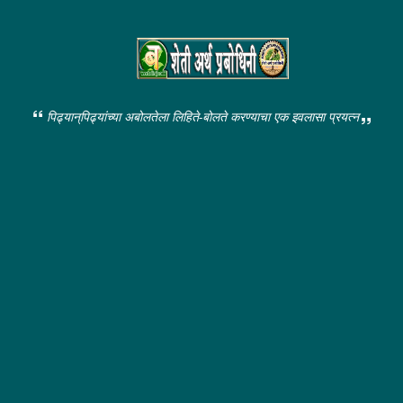
पिढ्यान्‌पिढ्यांच्या अबोलतेला लिहिते-बोलते करण्याचा एक इवलासा प्रयत्न