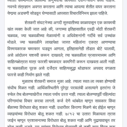
व्यतीत केल्यानंतर आलेल्या अनुभवांची आपसात देवाण-घेवाण केली पाहिजे.
नवनवे तंत्रज्ञान अवगत करताना आणि त्याचा आपल्या शेतीत वापर करताना
येणार्‍या अडचणी सोडवून घेण्यासाठी आपसात विचारविनिमय झाला पाहिजे.
शेतकरी संघटनेच्या अगदी सुरुवातीच्या काळापासून एक कायमची
खंत व्यक्त केली जात आहे की, जगाच्या इतिहासातील एवढी मोठी शेतकरी
चळवळ, ज्या चळवळीच्या मेळाव्यांनी व अधिवेशनांनी गर्दीचे सर्व उच्चांक
मोडले. ज्या चळवळीने लाखापेक्षा जास्त महिलांना एकत्र आणण्याचा
विस्मयकारक चमत्कार घडवून आणला, इतिहासानेही तोंडात बोटे घालावी,
असे आंदोलन यशस्वी करून दाखवले; त्या चळवळीला प्रसारमाध्यम आणि
साहित्यक्षेत्रात मात्र फारशी चमकदार कामगिरी करून दाखवता आली नाही.
या चळवळीला पूरक असे दर्जेदार साहित्यसुद्धा थोडाफार अपवाद वगळता
फारसे काही निर्माण झाले नाही.
मुळातच शेतकरी समाज मुका आहे. त्याला स्वतःला व्यक्त होण्याची
संधीच मिळत नाही. आर्थिकस्थितीने पुरेपूर परावलंबी असल्याने इतरांना जे
रुचेल तेच बोलण्याखेरीज त्याला पर्याय उरत नाही. त्याला बोलण्यापूर्वी पहिल्यांदा
परिणामांचा विचार करावा लागतो. कर्ज देणे थांबवेल म्हणून सावकार किंवा
बॅंकाच्या विरोधात बोलू शकत नाही. उधारीवर किराणा मिळणे बंद होईल म्हणून
व्यापार्‍यांच्या विरोधात बोलू शकत नाही. ७/१२ चा उतारा मिळायला त्रास
जाईन म्हणून प्रशासनाच्या विरोधात बोलू शकत नाही आणि पुढार्‍यावाचून तर
बरेच काही अडते, मग त्यांच्या विरोधात बोलायची तो कशी काय हिंमत करू