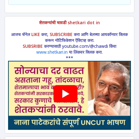
शेतकऱ्यांची चावडी shetkari dot in
आजच चॅनेल
LIKE
करा,
SUBSCRIBE
करा आणि बेलच्या आयकॉनवर क्लिक
करून नोटिफिकेशन ऍक्टिव्ह करा.
SUBSRIBE
करण्यासाठी youtube.com/@chawdi किंवा
www.shetkari.in
या लिंकवर क्लिक करा.
***