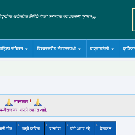
‌पिढ्यांच्या अबोलतेला लिहिते-बोलते करण्याचा एक इवलासा प्रयत्न
ाहित्य संमेलन
विश्वस्तरीय लेखनस्पर्धा
वाङ्मयशेती
कृषिज
!
नमस्कार
बळीराजावर आपले स्वागत आहे.
करी गीत
माझी कविता
रानमेवा
वांगे अमर रहे
देशाटन