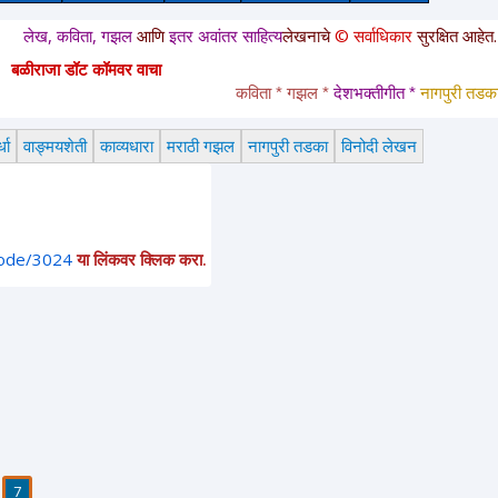
ख, कविता, गझल
आणि
इतर अवांतर साहित्य
लेखनाचे
© सर्वाधिकार
सुरक्षित आहेत. या साई
बळीराजा डॉट कॉमवर वाचा
कविता * गझल * 
देशभक्तीगीत * 
नागपुरी तडका *
 
धा
वाङ्मयशेती
काव्यधारा
मराठी गझल
नागपुरी तडका
विनोदी लेखन
node/3024
या लिंकवर क्लिक करा.
7