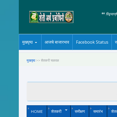
पिढ्यान्
मुखपृष्ठ
आजचे बाजारभाव
Facebook Status
स
मुखपृष्ठ
>> शेतकरी चळवळ
HOME
शेतकरी
समीक्षण
समारंभ
शेत