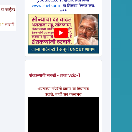
www.shetkari.in
या लिंकवर क्लिक करा.
टवरचे साहित्य इतरांना पाठवायचे असल्यास कृपया साईटचा पत्ता इतरांना कळवावा ही विनंत
***
लावणी * अंगाईगीत * शेतकरीगीत * ललीत लेख * कथा * 
विडंबन *
हादग्याची गाणी * जात्य
शेतकऱ्याची चावडी - ताजा vdo-1
भारताच्या गरिबीचे कारण या तिघांनाच
कळले, बाकी सब गल्लाभरु