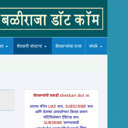
गत
शेतकरी संघटना
शेतकऱ्यांचा राजा
संपर्क
शेतकऱ्यांची चावडी shetkari dot in
आजच चॅनेल
LIKE
करा,
SUBSCRIBE
करा
आणि बेलच्या आयकॉनवर क्लिक करून
नोटिफिकेशन ऍक्टिव्ह करा.
SUBSRIBE
करण्यासाठी
youtube.com/@chawdi किंवा