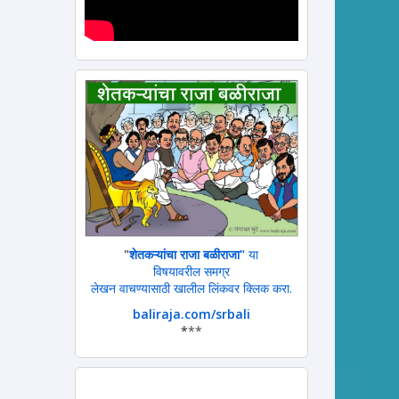
"
शेतकऱ्यांचा राजा बळीराजा"
या
विषयावरील समग्र
लेखन वाचण्यासाठी खालील लिंकवर क्लिक करा.
baliraja.com/srbali
*
**