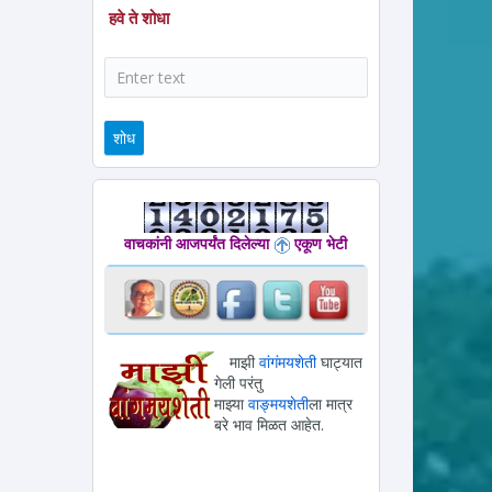
हवे ते शोधा
शोध
वाचकांनी आजपर्यंत दिलेल्या
एकूण भेटी
माझी
वांगंमयशेती
घाट्यात
गेली परंतु
माझ्या
वाङ्मयशेती
ला मात्र
बरे भाव मिळत आहेत.