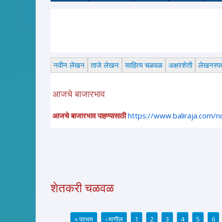
ले
नवीन लेखन
ताजे लेखन
साहित्य चळवळ
अक्षरशेती
लेखनस्पर्
आजचे बाजारभाव
आजचे बाजारभाव पाहण्यासाठी
https://www.baliraja.com/
शेतकरी चळवळ
« प्रथम
‹ मागील
1
2
3
4
5
6