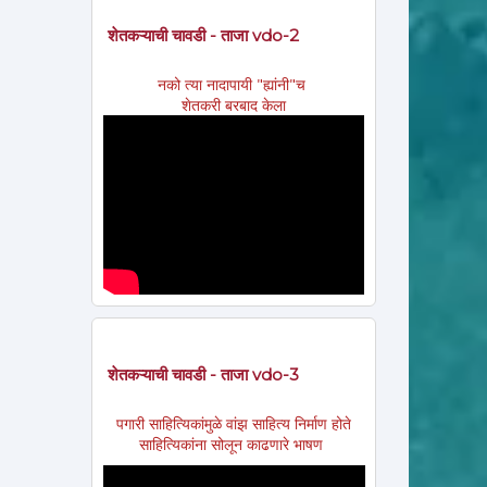
शेतकऱ्याची चावडी - ताजा vdo-2
नको त्या नादापायी "ह्यांनी"च
शेतकरी बरबाद केला
शेतकऱ्याची चावडी - ताजा vdo-3
पगारी साहित्यिकांमुळे वांझ साहित्य निर्माण होते
साहित्यिकांना सोलून काढणारे भाषण