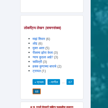
लोकप्रिय लेखन (वाचनसंख्या)
माझं शिवार
(6)
ओढ
(6)
मुक्त आता
(5)
रीकामा झोरा केला
(3)
न्याय कुठला आहे?
(3)
सावित्री
(3)
हक्क कुणाच्या बापाचे
(2)
ट्रायल
(1)
« प्रथम
‹ मागील
…
67
पाने
68
अ.भा. मराठी शेतकरी साहित्य चळवळीचा उपक्रम