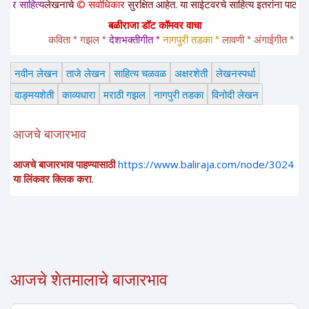
य
लेखनाचे
© सर्वाधिकार
सुरक्षित आहेत. या साईटवरचे साहित्य इतरांना पाठवायचे असल्यास
बळीराजा डॉट कॉमवर वाचा
कविता * गझल * 
देशभक्तीगीत * 
नागपुरी तडका *
 लावणी * अंगाईगीत * शेतकरीग
नवीन लेखन
ताजे लेखन
साहित्य चळवळ
अक्षरशेती
लेखनस्पर्धा
वाङ्मयशेती
काव्यधारा
मराठी गझल
नागपुरी तडका
विनोदी लेखन
आजचे बाजारभाव
आजचे बाजारभाव पाहण्यासाठी
https://www.baliraja.com/node/3024
या लिंकवर क्लिक करा.
आजचे शेतमालाचे बाजारभाव