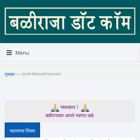
Menu
मुखपृष्ठ
>> आजचे शेतमालाचे बाजारभाव
!
नमस्कार
बळीराजावर आपले स्वागत आहे.
महत्वाच्या लिंक्स