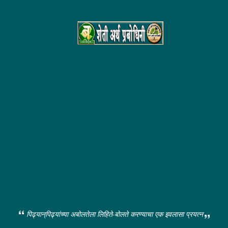
पिढ्यान्‌पिढ्यांच्या अबोलतेला लिहिते-बोलते करण्याचा एक इवलासा प्रयत्न