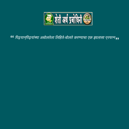
पिढ्यान्‌पिढ्यांच्या अबोलतेला लिहिते-बोलते करण्याचा एक इवलासा प्रयत्न