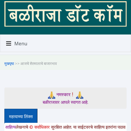
Menu
मुखपृष्ठ
>> आजचे शेतमालाचे बाजारभाव
!
नमस्कार
बळीराजावर आपले स्वागत आहे.
महत्वाच्या लिंक्स
ेखनाचे
© सर्वाधिकार
सुरक्षित आहेत. या साईटवरचे साहित्य इतरांना पाठवायचे असल्यास कृ