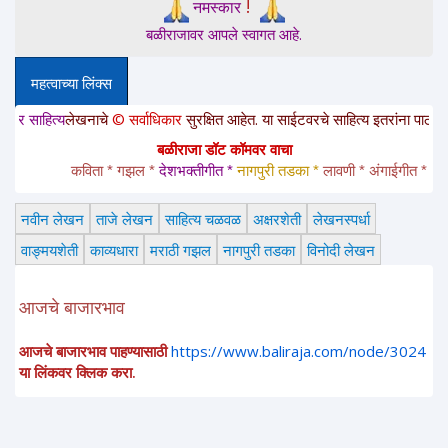
!
नमस्कार
बळीराजावर आपले स्वागत आहे.
महत्वाच्या लिंक्स
य
लेखनाचे
© सर्वाधिकार
सुरक्षित आहेत. या साईटवरचे साहित्य इतरांना पाठवायचे असल्यास
बळीराजा डॉट कॉमवर वाचा
कविता * गझल * 
देशभक्तीगीत * 
नागपुरी तडका *
 लावणी * अंगाईगीत * शेतकरीग
नवीन लेखन
ताजे लेखन
साहित्य चळवळ
अक्षरशेती
लेखनस्पर्धा
वाङ्मयशेती
काव्यधारा
मराठी गझल
नागपुरी तडका
विनोदी लेखन
आजचे बाजारभाव
आजचे बाजारभाव पाहण्यासाठी
https://www.baliraja.com/node/3024
या लिंकवर क्लिक करा.