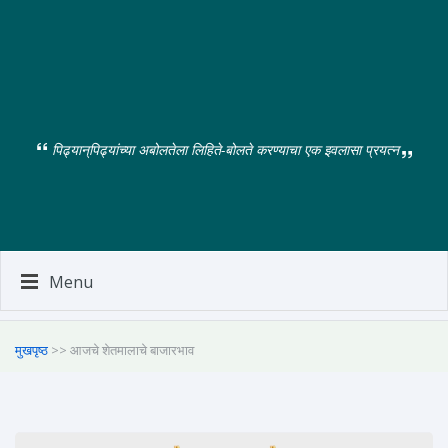
पिढ्यान्‌पिढ्यांच्या अबोलतेला लिहिते-बोलते करण्याचा एक इवलासा प्रयत्न
Menu
मुखपृष्ठ
>> आजचे शेतमालाचे बाजारभाव