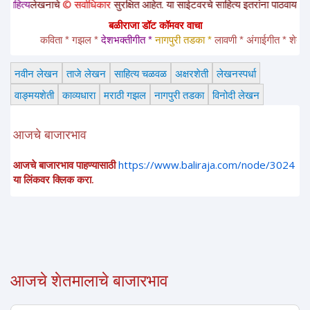
नाचे
© सर्वाधिकार
सुरक्षित आहेत. या साईटवरचे साहित्य इतरांना पाठवायचे असल्यास कृपय
बळीराजा डॉट कॉमवर वाचा
कविता * गझल * 
देशभक्तीगीत * 
नागपुरी तडका *
 लावणी * अंगाईगीत * शेतकरीगीत 
नवीन लेखन
ताजे लेखन
साहित्य चळवळ
अक्षरशेती
लेखनस्पर्धा
वाङ्मयशेती
काव्यधारा
मराठी गझल
नागपुरी तडका
विनोदी लेखन
आजचे बाजारभाव
आजचे बाजारभाव पाहण्यासाठी
https://www.baliraja.com/node/3024
या लिंकवर क्लिक करा.
आजचे शेतमालाचे बाजारभाव