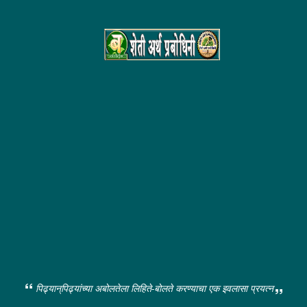
पिढ्यान्‌पिढ्यांच्या अबोलतेला लिहिते-बोलते करण्याचा एक इवलासा प्रयत्न