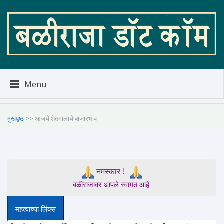
Menu
मुखपृष्ठ
>> आजचे शेतमालाचे बाजारभाव
!
नमस्कार
बळीराजावर आपले स्वागत आहे.
महत्वाच्या लिंक्स