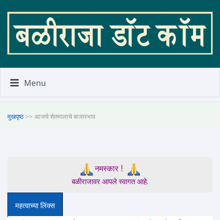
Menu
मुखपृष्ठ
>> आजचे शेतमालाचे बाजारभाव
!
नमस्कार
बळीराजावर आपले स्वागत आहे.
महत्वाच्या लिंक्स