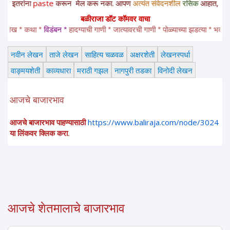
paste
करून
मेल करू नका. आपण
अत्यंत संवेदनशील
रसिक
आहात,
साहित्यचोर नाह
बळीराजा डॉट कॉमवर वाचा
* कथा * 
विडंबन *
हादग्याची गाणी * जात्यावरची गाणी * पोळ्याच्या झडत्या * भक्तीगीत * 
अ
नवीन लेखन
ताजे लेखन
साहित्य चळवळ
अक्षरशेती
लेखनस्पर्धा
वाङ्मयशेती
काव्यधारा
मराठी गझल
नागपुरी तडका
विनोदी लेखन
आजचे बाजारभाव
आजचे बाजारभाव पाहण्यासाठी
https://www.baliraja.com/node/3024
या लिंकवर क्लिक करा.
आजचे शेतमालाचे बाजारभाव