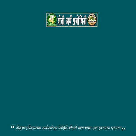
पिढ्यान्‌पिढ्यांच्या अबोलतेला लिहिते-बोलते करण्याचा एक इवलासा प्रयत्न