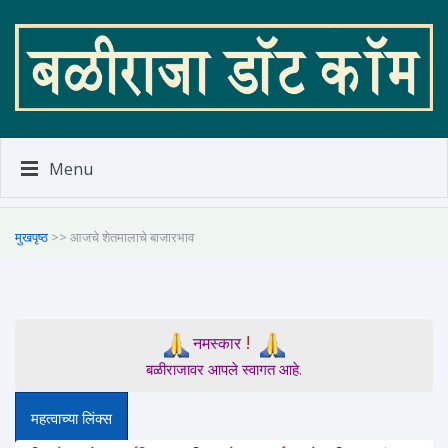
Menu
मुखपृष्ठ
>> आजचे शेतमालाचे बाजारभाव
!
नमस्कार
बळीराजावर आपले स्वागत आहे.
महत्वाच्या लिंक्स