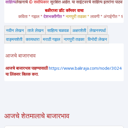
ेखनाचे
© सर्वाधिकार
सुरक्षित आहेत. या साईटवरचे साहित्य इतरांना पाठवायचे असल्यास कृ
बळीराजा डॉट कॉमवर वाचा
कविता * गझल * 
देशभक्तीगीत * 
नागपुरी तडका *
 लावणी * अंगाईगीत * शेतकरीगीत
नवीन लेखन
ताजे लेखन
साहित्य चळवळ
अक्षरशेती
लेखनस्पर्धा
वाङ्मयशेती
काव्यधारा
मराठी गझल
नागपुरी तडका
विनोदी लेखन
आजचे बाजारभाव
आजचे बाजारभाव पाहण्यासाठी
https://www.baliraja.com/node/3024
या लिंकवर क्लिक करा.
आजचे शेतमालाचे बाजारभाव