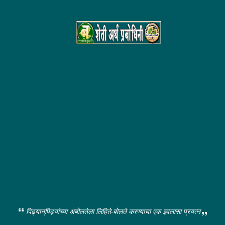
पिढ्यान्‌पिढ्यांच्या अबोलतेला लिहिते-बोलते करण्याचा एक इवलासा प्रयत्न