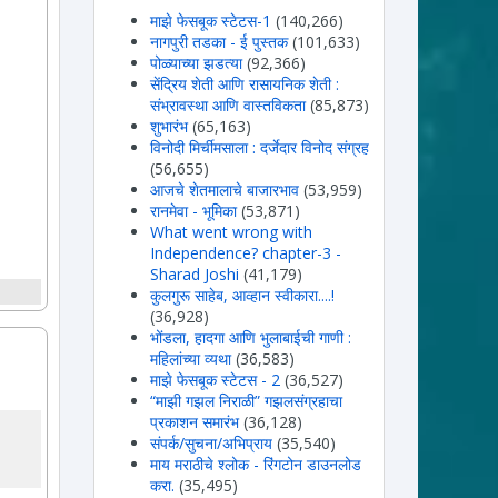
माझे फेसबूक स्टेटस-1
(140,266)
नागपुरी तडका - ई पुस्तक
(101,633)
पोळ्याच्या झडत्या
(92,366)
सेंद्रिय शेती आणि रासायनिक शेती :
संभ्रावस्था आणि वास्तविकता
(85,873)
शुभारंभ
(65,163)
विनोदी मिर्चीमसाला : दर्जेदार विनोद संग्रह
(56,655)
आजचे शेतमालाचे बाजारभाव
(53,959)
रानमेवा - भूमिका
(53,871)
What went wrong with
Independence? chapter-3 -
Sharad Joshi
(41,179)
कुलगुरू साहेब, आव्हान स्वीकारा....!
(36,928)
भोंडला, हादगा आणि भुलाबाईची गाणी :
महिलांच्या व्यथा
(36,583)
माझे फेसबूक स्टेटस - 2
(36,527)
“माझी गझल निराळी” गझलसंग्रहाचा
प्रकाशन समारंभ
(36,128)
संपर्क/सुचना/अभिप्राय
(35,540)
माय मराठीचे श्लोक - रिंगटोन डाउनलोड
करा.
(35,495)