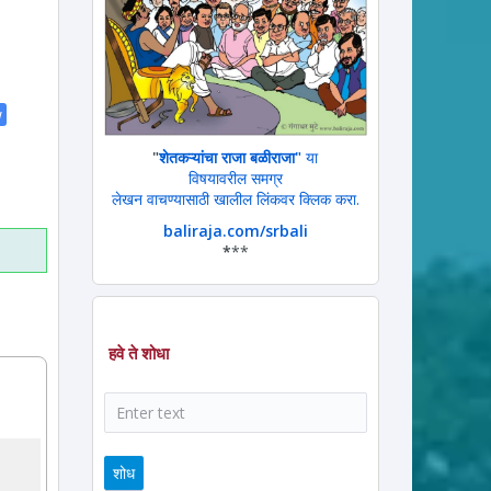
ram
ssage
w
"
शेतकऱ्यांचा राजा बळीराजा"
या
विषयावरील समग्र
लेखन वाचण्यासाठी खालील लिंकवर क्लिक करा.
baliraja.com/srbali
*
**
हवे ते शोधा
शोध