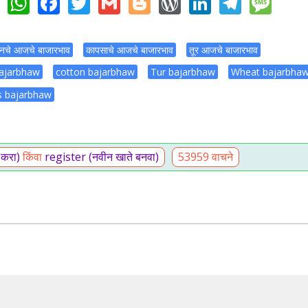
WhatsApp
Facebook
Twitter
Gmail
Blogger
WordPress
LinkedIn
Teleg
Me
ीनचे आजचे बाजारभाव
कापसाचे आजचे बाजारभाव
तूर आजचे बाजारभाव
ajarbhaw
cotton bajarbhaw
Tur bajarbhaw
Wheat bajarbha
s bajarbhaw
 करा)
किंवा
register (नवीन खाते बनवा)
53959 वाचने
.