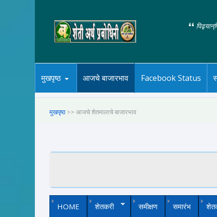
पिढ्यान्
मुखपृष्ठ
आजचे बाजारभाव
Facebook Status
स
मुखपृष्ठ
>> आजचे शेतमालाचे बाजारभाव
HOME
शेतकरी
समीक्षण
समारंभ
शेत