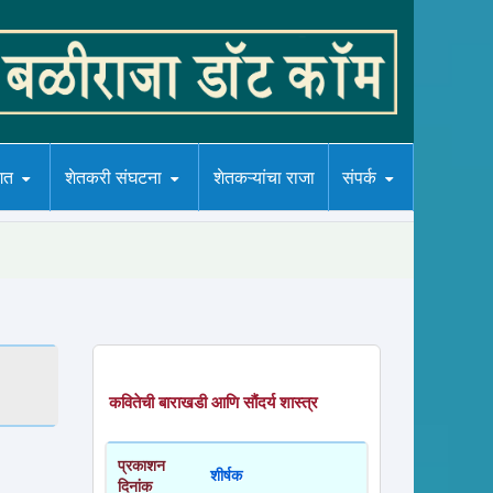
गत
शेतकरी संघटना
शेतकऱ्यांचा राजा
संपर्क
कवितेची बाराखडी आणि सौंदर्य शास्त्र
प्रकाशन
शीर्षक
दिनांक