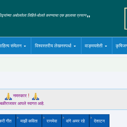
‌पिढ्यांच्या अबोलतेला लिहिते-बोलते करण्याचा एक इवलासा प्रयत्न
ाहित्य संमेलन
विश्वस्तरीय लेखनस्पर्धा
वाङ्मयशेती
कृषिज
!
नमस्कार
बळीराजावर आपले स्वागत आहे.
करी गीत
माझी कविता
रानमेवा
वांगे अमर रहे
देशाटन