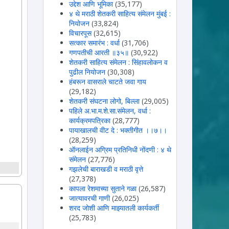
उद्देश आणि भूमिका
(35,177)
४ थे मराठी शेतकरी साहित्य संमेलन मुंबई :
नियोजन
(33,824)
विचारपूस
(32,615)
सत्कार समारंभ : वर्धा
(31,706)
गणपतीची आरती ॥३५॥
(30,922)
शेतकरी साहित्य संमेलन : सिंहावलोकन व
पुढील नियोजन
(30,308)
हंबरून वासराले चाटते जवा गाय
(29,182)
शेतकरी संघटना लोगो, बिल्ला
(29,005)
पहिले अ.भा.म.शे.सा.संमेलन, वर्धा :
कार्यक्रमपत्रिका
(28,777)
पायाखालची वीट दे : भक्तीगीत ।।७।।
(28,259)
ऑनलाईन अग्रिम प्रतिनिधी नोंदणी : ४ थे
संमेलन
(27,776)
गझलेची बाराखडी व मराठी वृत्ते
(27,378)
कापला रेशमाच्या सुताने गळा
(26,587)
जात्यावरची गाणी
(26,025)
शरद जोशी आणि माझ्यातली कार्यकर्ती
(25,783)