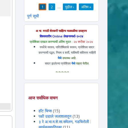
1
2
…
पुढील ›
अंतिम »
पाने
पुर्ण सूची
अ.भा. मराठी शेतकरी साहित्य चळवळीचा उपक्रम
विश्वस्तरीय Online लेखनस्पर्धा-२०२४
प्रवेशिका दाखल करण्याची अंतिम मुदत :
२४ सप्टेंबर २०२४
स्पर्धेचे स्वरूप, पारितोषिकाचे स्वरूप, प्रवेशिका सादर
करण्याची पद्धत, नियम व शर्ती, याविषयी सविस्तर माहिती
येथे
उपलब्ध आहे.
सादर झालेल्या प्रवेशिका
येथे
पाहता येतील.
=-=-=-=-=
आज सर्वाधिक वाचन
हॉट चिप्स
(15)
पक्षी उडाले जलाशलातून
(13)
३ रे अ.भा.म.शे.सा.संमेलन, गडचिरोली :
कार्यक्रमपत्रिका
(11)