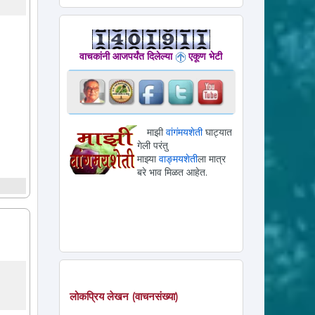
वाचकांनी आजपर्यंत दिलेल्या
एकूण भेटी
माझी
वांगंमयशेती
घाट्यात
गेली परंतु
माझ्या
वाङ्मयशेती
ला मात्र
बरे भाव मिळत आहेत.
लोकप्रिय लेखन (वाचनसंख्या)