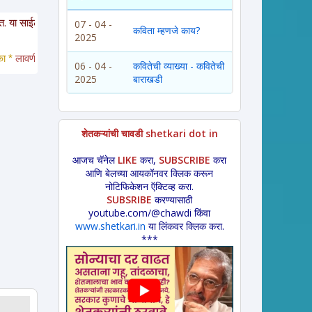
रचे साहित्य इतरांना पाठवायचे असल्यास कृपया साईटचा पत्ता इतरांना कळवावा ही विनंती. 
07 - 04 -
कविता म्हणजे काय?
2025
वणी * अंगाईगीत * शेतकरीगीत * ललीत लेख * कथा * 
विडंबन *
हादग्याची गाणी * जात्याव
06 - 04 -
कवितेची व्याख्या - कवितेची
2025
बाराखडी
शेतकऱ्यांची चावडी shetkari dot in
आजच चॅनेल
LIKE
करा,
SUBSCRIBE
करा
आणि बेलच्या आयकॉनवर क्लिक करून
नोटिफिकेशन ऍक्टिव्ह करा.
SUBSRIBE
करण्यासाठी
youtube.com/@chawdi किंवा
www.shetkari.in
या लिंकवर क्लिक करा.
***