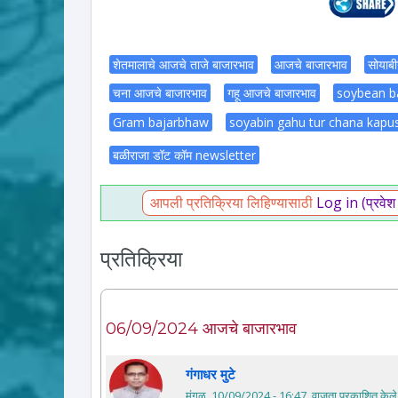
शेतमालाचे आजचे ताजे बाजारभाव
आजचे बाजारभाव
सोयाब
चना आजचे बाजारभाव
गहू आजचे बाजारभाव
soybean b
Gram bajarbhaw
soyabin gahu tur chana kapu
बळीराजा डॉट कॉम newsletter
आपली प्रतिक्रिया लिहिण्यासाठी
Log in (प्रवेश
प्रतिक्रिया
06/09/2024 आजचे बाजारभाव
गंगाधर मुटे
मंगळ, 10/09/2024 - 16:47
. वाजता प्रकाशित केले