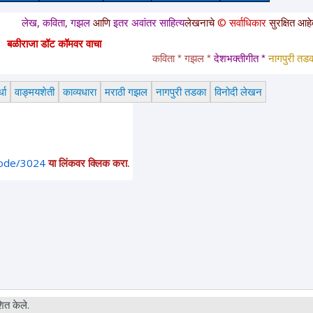
 कविता, गझल
आणि
इतर अवांतर साहित्य
लेखनाचे
© सर्वाधिकार
सुरक्षित आहेत. या साईटव
बळीराजा डॉट कॉमवर वाचा
कविता * गझल * 
देशभक्तीगीत * 
नागपुरी तडका *
 ला
धा
वाङ्मयशेती
काव्यधारा
मराठी गझल
नागपुरी तडका
विनोदी लेखन
node/3024
या लिंकवर क्लिक करा.
ित केले.