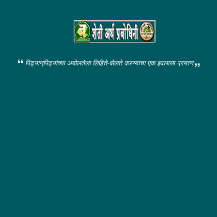
पिढ्यान्‌पिढ्यांच्या अबोलतेला लिहिते-बोलते करण्याचा एक इवलासा प्रयत्न