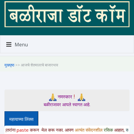
Menu
मुखपृष्ठ
>> आजचे शेतमालाचे बाजारभाव
!
नमस्कार
बळीराजावर आपले स्वागत आहे.
महत्वाच्या लिंक्स
paste
करून
मेल करू नका. आपण
अत्यंत संवेदनशील
रसिक
आहात,
साहित्यचोर नाही