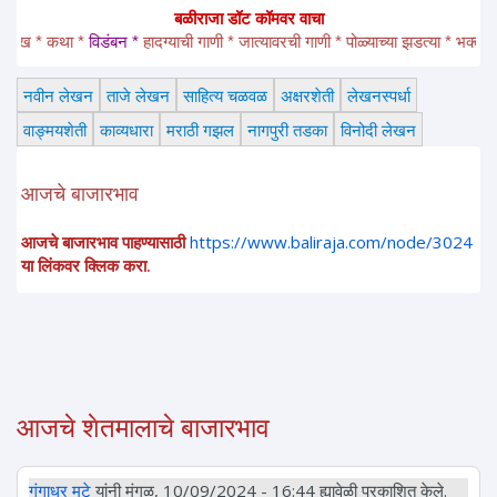
बळीराजा डॉट कॉमवर वाचा
* कथा * 
विडंबन *
हादग्याची गाणी * जात्यावरची गाणी * पोळ्याच्या झडत्या * भक्तीगीत * 
अभ
नवीन लेखन
ताजे लेखन
साहित्य चळवळ
अक्षरशेती
लेखनस्पर्धा
वाङ्मयशेती
काव्यधारा
मराठी गझल
नागपुरी तडका
विनोदी लेखन
आजचे बाजारभाव
आजचे बाजारभाव पाहण्यासाठी
https://www.baliraja.com/node/3024
या लिंकवर क्लिक करा.
आजचे शेतमालाचे बाजारभाव
गंगाधर मुटे
यांनी मंगळ, 10/09/2024 - 16:44 ह्यावेळी प्रकाशित केले.