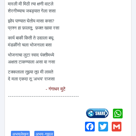
मारली मी मिठी त्या क्षणी वाटले
शेरनीच्याच जबड्यात गेला ससा
झोप पाण्यात घेतोय मासा कसा?
प्रश्न हा फ़ालतू; फ़क्त खावा रसा
कार्य बाकी किती ते उद्याला बघू
मंडळींनो चला भोजनाला बसा
भोजनाचा लुटा स्वाद पंक्तीमध्ये
अक्षता टाकण्याला असा वा नसा
टक्कलाला तुझ्या तूप मी लावते
दे मला एकदा तू ’अभय’ राजसा
- गंगाधर मुटे
---------------------------------------
Wh
Faceboo
Twitte
Gm
अभयलेखन
अभय-गझल