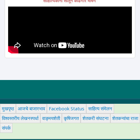
साहित्यिकांना सोलून काढणारे भाषण
मुखपृष्ठ
आजचे बाजारभाव
Facebook Status
साहित्य संमेलन
विश्वस्तरीय लेखनस्पर्धा
वाङ्मयशेती
कृषिजगत
शेतकरी संघटना
शेतकऱ्यांचा राजा
संपर्क