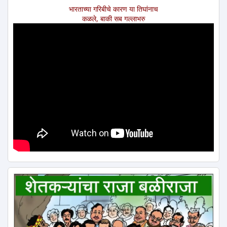
भारताच्या गरिबीचे कारण या तिघांनाच
कळले, बाकी सब गल्लाभरु