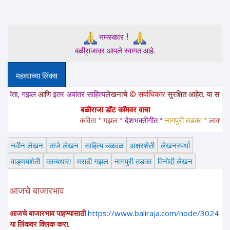
!
नमस्कार
बळीराजावर आपले स्वागत आहे.
महत्वाच्या लिंक्स
, गझल
आणि
इतर अवांतर साहित्य
लेखनाचे
© सर्वाधिकार
सुरक्षित आहेत. या साईटवरचे साहि
बळीराजा डॉट कॉमवर वाचा
कविता * गझल * 
देशभक्तीगीत * 
नागपुरी तडका *
 लावणी * अंग
नवीन लेखन
ताजे लेखन
साहित्य चळवळ
अक्षरशेती
लेखनस्पर्धा
वाङ्मयशेती
काव्यधारा
मराठी गझल
नागपुरी तडका
विनोदी लेखन
आजचे बाजारभाव
आजचे बाजारभाव पाहण्यासाठी
https://www.baliraja.com/node/3024
या लिंकवर क्लिक करा.