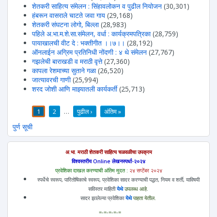
शेतकरी साहित्य संमेलन : सिंहावलोकन व पुढील नियोजन
(30,301)
हंबरून वासराले चाटते जवा गाय
(29,168)
शेतकरी संघटना लोगो, बिल्ला
(28,983)
पहिले अ.भा.म.शे.सा.संमेलन, वर्धा : कार्यक्रमपत्रिका
(28,759)
पायाखालची वीट दे : भक्तीगीत ।।७।।
(28,192)
ऑनलाईन अग्रिम प्रतिनिधी नोंदणी : ४ थे संमेलन
(27,767)
गझलेची बाराखडी व मराठी वृत्ते
(27,360)
कापला रेशमाच्या सुताने गळा
(26,520)
जात्यावरची गाणी
(25,994)
शरद जोशी आणि माझ्यातली कार्यकर्ती
(25,713)
1
2
…
पुढील ›
अंतिम »
पाने
पुर्ण सूची
अ.भा. मराठी शेतकरी साहित्य चळवळीचा उपक्रम
विश्वस्तरीय Online लेखनस्पर्धा-२०२४
प्रवेशिका दाखल करण्याची अंतिम मुदत :
२४ सप्टेंबर २०२४
स्पर्धेचे स्वरूप, पारितोषिकाचे स्वरूप, प्रवेशिका सादर करण्याची पद्धत, नियम व शर्ती, याविषयी
सविस्तर माहिती
येथे
उपलब्ध आहे.
सादर झालेल्या प्रवेशिका
येथे
पाहता येतील.
=-=-=-=-=