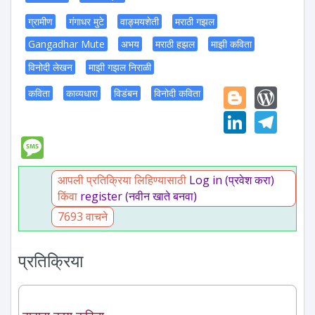
ग्रामीण
गंगाधर मुटे
वाङ्मयशेती
मराठी गझल
Gangadhar Mute
अभय
मराठी हझल
माझी कविता
विनोदी लेखन
माझी गझल निराळी
Blogge
Wor
कविता
काव्यधारा
विडंबन
विनोदी कविता
Linked
Tel
Message
आपली प्रतिक्रिया लिहिण्यासाठी
Log in (प्रवेश करा)
किंवा
register (नवीन खाते बनवा)
7693 वाचने
प्रतिक्रिया