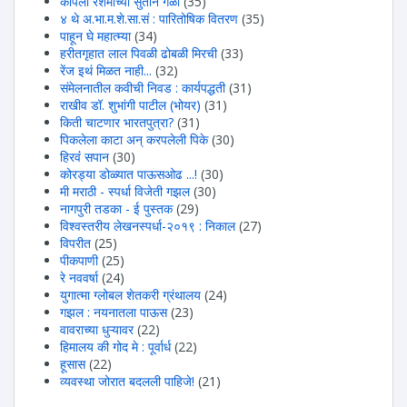
कापला रेशमाच्या सुताने गळा
(35)
४ थे अ.भा.म.शे.सा.सं : पारितोषिक वितरण
(35)
पाहून घे महात्म्या
(34)
हरीतगृहात लाल पिवळी ढोबळी मिरची
(33)
रेंज इथं मिळत नाही...
(32)
संमेलनातील कवीची निवड : कार्यपद्धती
(31)
राखीव डॉ. शुभांगी पाटील (भोयर)
(31)
किती चाटणार भारतपुत्रा?
(31)
पिकलेला काटा अन् करपलेली पिके
(30)
हिरवंं सपान
(30)
कोरड्या डोळ्यात पाऊसओढ ...!
(30)
मी मराठी - स्पर्धा विजेती गझल
(30)
नागपुरी तडका - ई पुस्तक
(29)
विश्वस्तरीय लेखनस्पर्धा-२०१९ : निकाल
(27)
विपरीत
(25)
पीकपाणी
(25)
रे नववर्षा
(24)
युगात्मा ग्लोबल शेतकरी ग्रंथालय
(24)
गझल : नयनातला पाऊस
(23)
वावराच्या धुऱ्यावर
(22)
हिमालय की गोद मे : पूर्वार्ध
(22)
हूसास
(22)
व्यवस्था जोरात बदलली पाहिजे!
(21)