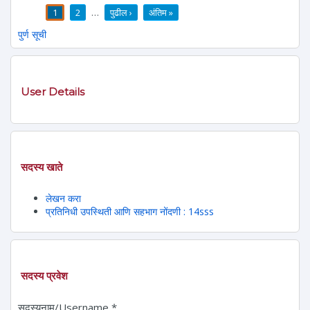
1
2
…
पुढील ›
अंतिम »
पाने
पुर्ण सूची
User Details
सदस्य खाते
लेखन करा
प्रतिनिधी उपस्थिती आणि सहभाग नोंदणी : 14sss
सदस्य प्रवेश
सदस्यनाम/Username
*