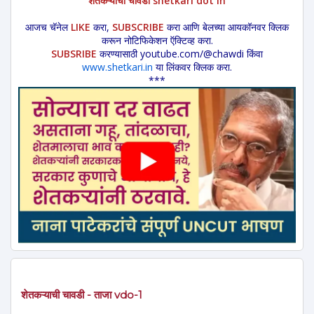
शेतकऱ्यांची चावडी shetkari dot in
आजच चॅनेल
LIKE
करा,
SUBSCRIBE
करा आणि बेलच्या आयकॉनवर क्लिक
करून नोटिफिकेशन ऍक्टिव्ह करा.
SUBSRIBE
करण्यासाठी youtube.com/@chawdi किंवा
www.shetkari.in
या लिंकवर क्लिक करा.
***
शेतकऱ्याची चावडी - ताजा vdo-1