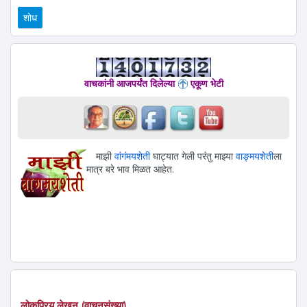
वाचकांनी आजपर्यंत दिलेल्या
एकूण भेटी
माझी
वांगंमयशेती
घाट्यात गेली परंतु माझ्या
वाङ्मयशेती
ला
मात्र बरे भाव मिळत आहेत.
लोकप्रिय लेखन (वाचनसंख्या)