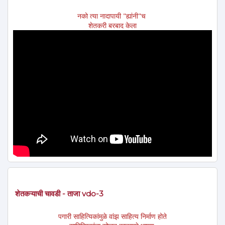
नको त्या नादापायी "ह्यांनी"च
शेतकरी बरबाद केला
शेतकऱ्याची चावडी - ताजा vdo-3
पगारी साहित्यिकांमुळे वांझ साहित्य निर्माण होते