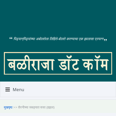
पिढ्यान्‌पिढ्यांच्या अबोलतेला लिहिते-बोलते करण्याचा एक इवलासा प्रयत्न
Menu
मुखपृष्ठ
>> शेरनीच्या जबड्यात ससा (हझल)