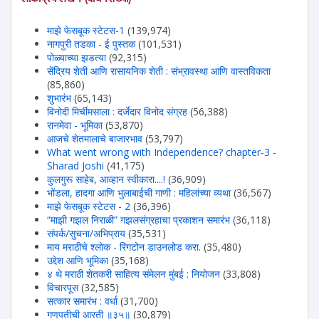
माझे फेसबूक स्टेटस-1
(139,974)
नागपुरी तडका - ई पुस्तक
(101,531)
पोळ्याच्या झडत्या
(92,315)
सेंद्रिय शेती आणि रासायनिक शेती : संभ्रावस्था आणि वास्तविकता
(85,860)
शुभारंभ
(65,143)
विनोदी मिर्चीमसाला : दर्जेदार विनोद संग्रह
(56,388)
रानमेवा - भूमिका
(53,870)
आजचे शेतमालाचे बाजारभाव
(53,797)
What went wrong with Independence? chapter-3 -
Sharad Joshi
(41,175)
कुलगुरू साहेब, आव्हान स्वीकारा....!
(36,909)
भोंडला, हादगा आणि भुलाबाईची गाणी : महिलांच्या व्यथा
(36,567)
माझे फेसबूक स्टेटस - 2
(36,396)
“माझी गझल निराळी” गझलसंग्रहाचा प्रकाशन समारंभ
(36,118)
संपर्क/सुचना/अभिप्राय
(35,531)
माय मराठीचे श्लोक - रिंगटोन डाउनलोड करा.
(35,480)
उद्देश आणि भूमिका
(35,168)
४ थे मराठी शेतकरी साहित्य संमेलन मुंबई : नियोजन
(33,808)
विचारपूस
(32,585)
सत्कार समारंभ : वर्धा
(31,700)
गणपतीची आरती ॥३५॥
(30,879)