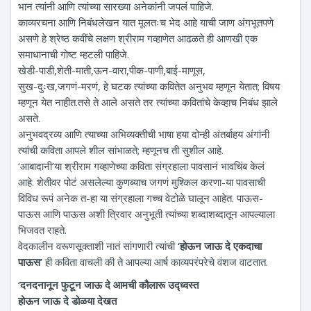
भान त्यांनी आणि त्यांच्या सारख्या अनेकांनी जपलं पाहिजे.
काव्यरचना आणि निबंधलेखन यात मूलतःच भेद आहे याची जाण अंगभूतपणे
असणे हे श्रेष्ठ कवींचे लक्षण श्रीराम गव्हाणेत आढळते ही आणखी एक
समाधानाची गोष्ट म्हटली पाहिजे.
खेडी-पाडी,शेती-माती,ऊन-वारा,पीक-पाणी,बाई-माणूस,
सुख-दुःख,जगणं-मरणं, हे घटक त्यांच्या कवितेत अनुभव म्हणून येतात; विषय
म्हणून येत नाहीत.तसे ते आले असते तर त्यांच्या कवितांचे केव्हाच निबंध झाले
असते.
अनुभवद्रव्य आणि त्याच्या अभिव्यक्तीची भाषा हया दोन्ही अंतर्बाहय अंगांनी
त्यांची कविता आपले शील सांभाळते; म्हणूनच ती सुशील आहे.
‘आबादानी’या श्रीराम गव्हाणेच्या कविता संग्रहाला पावसानं भावचिंब केलं
आहे. शेतीवर पोटं असलेल्या कुणब्याच जगणं मुश्किल करणा-या पावसाची
विविध रूपं अनेक त-हा या संग्रहाला गच्च वेटोळे घालून आहेत. पाऊस-
पाऊस आणि पाऊस अशी त्रिवार अनुभूती त्यांच्या शब्दाशब्दातून आपल्याला
भिजवत राहते.
वेदकालीन वरूणसूक्ताशी नातं सांगणारी त्यांची
‘होऊन जाऊ दे एकदाचा
पाऊस’
ही कविता वाचली की ते आपल्या आर्ष काव्यपरंपरेचे वंशज वाटतात.
‘दनदनानून फुटून जाऊ दे आमची कौलारू उद्ध्वस्त
होऊन जाऊ दे डोळया देखत