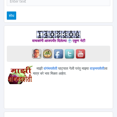
वाचकांनी आजपर्यंत दिलेल्या
एकूण भेटी
माझी
वांगंमयशेती
घाट्यात गेली परंतु माझ्या
वाङ्मयशेती
ला
मात्र बरे भाव मिळत आहेत.