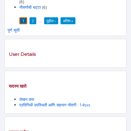
(6)
नीसर्गाची थट्टा
(6)
1
2
…
पुढील ›
अंतिम »
पाने
पुर्ण सूची
User Details
सदस्य खाते
लेखन करा
प्रतिनिधी उपस्थिती आणि सहभाग नोंदणी : 14sss