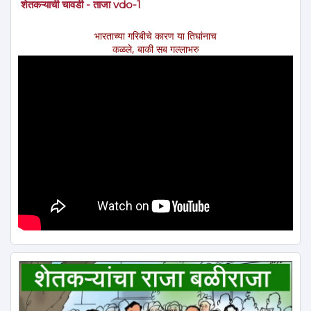
शेतकऱ्याची चावडी - ताजा vdo-1
भारताच्या गरिबीचे कारण या तिघांनाच
कळले, बाकी सब गल्लाभरु