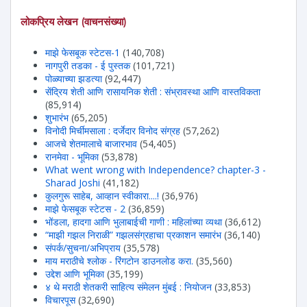
लोकप्रिय लेखन (वाचनसंख्या)
माझे फेसबूक स्टेटस-1
(140,708)
नागपुरी तडका - ई पुस्तक
(101,721)
पोळ्याच्या झडत्या
(92,447)
सेंद्रिय शेती आणि रासायनिक शेती : संभ्रावस्था आणि वास्तविकता
(85,914)
शुभारंभ
(65,205)
विनोदी मिर्चीमसाला : दर्जेदार विनोद संग्रह
(57,262)
आजचे शेतमालाचे बाजारभाव
(54,405)
रानमेवा - भूमिका
(53,878)
What went wrong with Independence? chapter-3 -
Sharad Joshi
(41,182)
कुलगुरू साहेब, आव्हान स्वीकारा....!
(36,976)
माझे फेसबूक स्टेटस - 2
(36,859)
भोंडला, हादगा आणि भुलाबाईची गाणी : महिलांच्या व्यथा
(36,612)
“माझी गझल निराळी” गझलसंग्रहाचा प्रकाशन समारंभ
(36,140)
संपर्क/सुचना/अभिप्राय
(35,578)
माय मराठीचे श्लोक - रिंगटोन डाउनलोड करा.
(35,560)
उद्देश आणि भूमिका
(35,199)
४ थे मराठी शेतकरी साहित्य संमेलन मुंबई : नियोजन
(33,853)
विचारपूस
(32,690)