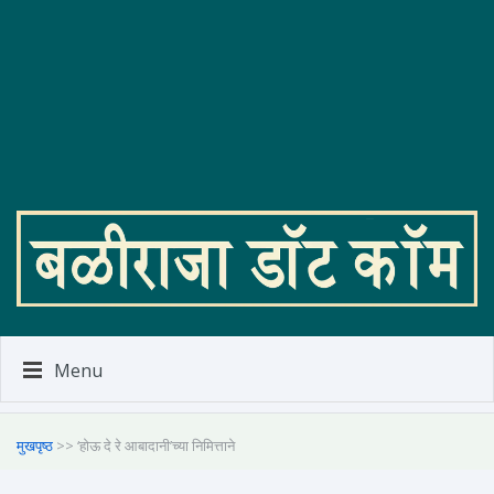
Menu
मुखपृष्ठ
>> ‘होऊ दे रे आबादानी’च्या निमित्ताने