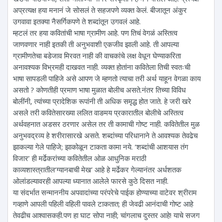
अप्रत्यक्ष हया मनानं जे सोसलं ते सहजपणे व्यक्त केलं. बीजातून अंकुर
उगवावा इतक्या नैसर्गिकपणे ते शब्दांतून उगवलं आहे.
म्हटलं तर हया कवितांची भाषा ग्रामीण आहे. पण तिचं वेगळं अस्तित्व
जाणवणार नाही इतकी ती अनुभवाशी एकजीव झाली आहे. ती आपल्या
ग्रामीणतेचा बडेजाव मिरवत नाही की वाचकांचे लक्ष वेधून घेण्याकरिता
अनावश्यक विभ्रमही दाखवत नाही. व्यक्त होतांना कवितेला तिची स्वतःची
भाषा सापडली पाहिजे असे आपण जे म्हणतो त्याचा तरी अर्थ याहून वेगळा काय
असतो ? कोणतीही प्रमाण भाषा मुळात बोलीच असते.नंतर तिच्या विविध
बोलींनी, त्यांच्या प्रादेशिक रूपांनी ती अधिक समृद्ध होत जाते. हे जरी खरे
असले तरी कवितेसारख्या ललित वाङमय प्रकारातील बोलीचे अस्तित्व
अर्थवहनात अडसर ठरणार असेल तर ती कामाची गोष्ट नाही. कवितेतील मुळ
अनुभवद्रव्य हे शरीरासारखे असते. शब्दांच्या परिधानाने ते आवश्यक तेवढेच
झाकल्या गेले पाहिजे; झाकोळून टाकता कामा नये. ‘शब्दांची आशयास तंग
विजार’ ही मर्ढेकरांच्या कवितेतील ओळ आधुनिक मराठी
काव्यशास्त्रातील‘ग्यानबाची मेख’ आहे हे मर्ढेकर गेल्यानंतर अर्धशतक
ओलांडल्यावरही आपल्या ध्यानात आलेले फारसे कुठे दिसत नाही.
या संदर्भात सन्माननीय अपवादांच्या परंपरेचे पाईक होण्याच्या वाटेवर श्रीराम
गव्हाणे आपली पहिली वहिली पावले टाकतात; ही जेवढी आनंदाची गोष्ट आहे
तेवढीच आश्वासकही.पण हा घाट सोपा नाही; चांगलाच दुस्तर आहे! याचे सजग