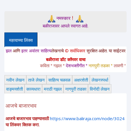
!
नमस्कार
बळीराजावर आपले स्वागत आहे.
महत्वाच्या लिंक्स
ि
इतर अवांतर साहित्य
लेखनाचे
© सर्वाधिकार
सुरक्षित आहेत. या साईटवरचे साहित्य इतरांन
बळीराजा डॉट कॉमवर वाचा
कविता * गझल * 
देशभक्तीगीत * 
नागपुरी तडका *
 लावणी * अंगाईगीत
नवीन लेखन
ताजे लेखन
साहित्य चळवळ
अक्षरशेती
लेखनस्पर्धा
वाङ्मयशेती
काव्यधारा
मराठी गझल
नागपुरी तडका
विनोदी लेखन
आजचे बाजारभाव
आजचे बाजारभाव पाहण्यासाठी
https://www.baliraja.com/node/3024
या लिंकवर क्लिक करा.