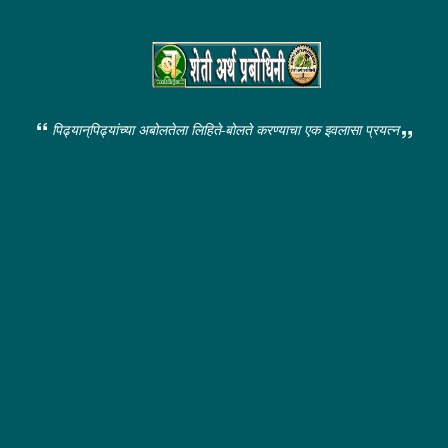
पिढ्यान्‌पिढ्यांच्या अबोलतेला लिहिते-बोलते करण्याचा एक इवलासा प्रयत्न