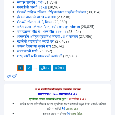
सत्कार समारंभ : वर्धा
(31,734)
गणपतीची आरती ॥३५॥
(30,967)
शेतकरी साहित्य संमेलन : सिंहावलोकन व पुढील नियोजन
(30,314)
हंबरून वासराले चाटते जवा गाय
(29,238)
शेतकरी संघटना लोगो, बिल्ला
(29,039)
पहिले अ.भा.म.शे.सा.संमेलन, वर्धा : कार्यक्रमपत्रिका
(28,825)
पायाखालची वीट दे : भक्तीगीत ।।७।।
(28,424)
ऑनलाईन अग्रिम प्रतिनिधी नोंदणी : ४ थे संमेलन
(27,786)
गझलेची बाराखडी व मराठी वृत्ते
(27,409)
कापला रेशमाच्या सुताने गळा
(26,742)
जात्यावरची गाणी
(26,052)
शरद जोशी आणि माझ्यातली कार्यकर्ती
(25,940)
1
2
…
पुढील ›
अंतिम »
पाने
पुर्ण सूची
अ.भा. मराठी शेतकरी साहित्य चळवळीचा उपक्रम
विश्वस्तरीय Online लेखनस्पर्धा-२०२४
प्रवेशिका दाखल करण्याची अंतिम मुदत :
२४ सप्टेंबर २०२४
स्पर्धेचे स्वरूप, पारितोषिकाचे स्वरूप, प्रवेशिका सादर करण्याची पद्धत, नियम व शर्ती, याविषयी
सविस्तर माहिती
येथे
उपलब्ध आहे.
सादर झालेल्या प्रवेशिका
येथे
पाहता येतील.