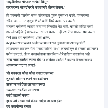
गाई-बैलांच्या गोठयात साजेसं दिसून
दारावरच्या चौकटीवरचे घवघवणारे तोरण होऊन.’
ही पावसाची प्रार्थना सबंध संग्रहाला पुरून पुरूषभर उरते. वाचकांच्या
संवेदनक्षम मनात हळूच शिरते आणि तिथे कायम घर करते.
चांगल्या कवितेची व्याख्या शब्दांच्या चिमटीत येत नाही. चांगली कविता कशी
असली पाहिजे; हे आपल्याला सांगता येणार नाही पण तिचा मासला पेश करता
येतो तशा हया कवितेच्या ओळी आहेत.
व-हाड-मराठवाडयात अलीकडच्या काळात कुणब्यांच्या आत्महत्यांनी
लोकमानस हादरून गेलं. मराठी कविता-कथा-कादंबरीतून हे वास्तव आपापल्या
परीनं उमटलं. तो या कालखंडाचा सामाजिक-ऐतिहासिक दस्तावेज आहे.
‘राख राख झालेला त्याचा देह’
या कवितेत आलेलं हे वास्तव विस्तवासारखं
आपल्याला चटका लावतं-
‘तो भडकला खोल खोल मनात तडकला
तुडवले कोसभर त्याने पायदळी रान
झाडांच्या फांदीला लावला कासरा
गळफास नरडीला लागताना
फांदी हालली एकदा
झाड उभे स्तब्ध तसे बांडया गाईचा आडला हंबर
दूर उतानीच्या रानात