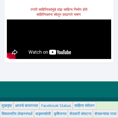
पगारी साहित्यिकांमुळे वांझ साहित्य निर्माण होते
साहित्यिकांना सोलून काढणारे भाषण
मुखपृष्ठ
आजचे बाजारभाव
Facebook Status
साहित्य संमेलन
विश्वस्तरीय लेखनस्पर्धा
वाङ्मयशेती
कृषिजगत
शेतकरी संघटना
शेतकऱ्यांचा राजा