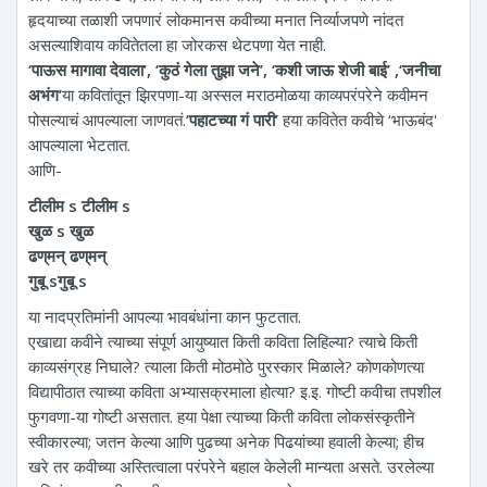
हृदयाच्या तळाशी जपणारं लोकमानस कवीच्या मनात निर्व्याजपणे नांदत
असल्याशिवाय कवितेतला हा जोरकस थेटपणा येत नाही.
‘पाऊस मागावा देवाला’, ‘कुठं गेला तुझा जने’, ‘कशी जाऊ शेजी बाई’ ,‘जनीचा
अभंग’
या कवितांतून झिरपणा-या अस्सल मराठमोळया काव्यपरंपरेने कवीमन
पोसल्याचं आपल्याला जाणवतं.
‘पहाटच्या गं पारी’
हया कवितेत कवीचे ‘भाऊबंद'
आपल्याला भेटतात.
आणि-
टीलीम s टीलीम s
खुळ s खुळ
ढण्‌मन्‌ ढण्‌मन्‌
गुबू sगुबू s
या नादप्रतिमांनी आपल्या भावबंधांना कान फुटतात.
एखाद्या कवीने त्याच्या संपूर्ण आयुष्यात किती कविता लिहिल्या? त्याचे किती
काव्यसंग्रह निघाले? त्याला किती मोठमोठे पुरस्कार मिळाले? कोणकोणत्या
विद्यापीठात त्याच्या कविता अभ्यासक्रमाला होत्या? इ.इ. गोष्टी कवीचा तपशील
फुगवणा-या गोष्टी असतात. हया पेक्षा त्याच्या किती कविता लोकसंस्कृतीने
स्वीकारल्या; जतन केल्या आणि पुढच्या अनेक पिढयांच्या हवाली केल्या; हीच
खरे तर कवीच्या अस्तित्वाला परंपरेने बहाल केलेली मान्यता असते. उरलेल्या