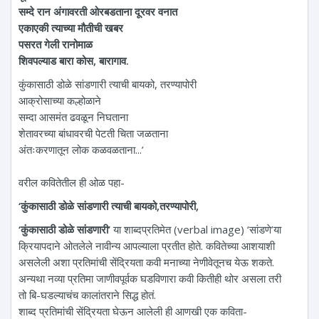
सम्दे रान अंगावरती ओरबडताना दूरवर वनात
एकाएकी त्याच्या मौतीची खबर
पसरत गेली रानोमाळ
शिवपल्याड बारा कोस, बारागाव.
कुंकासाठी डोळे सांडणारी त्याची बायको, तरण्यापोरी
आक्रोसाच्या कल्होळाने
सम्दा आसमंत ढवळून निघताना
शेतावरच्या बांधावरची पेटती चिता जळताना
अंतःकरणातून लोक कळवळताना...’
वरील कवितेतील ही ओळ पहा-
‘कुंकासाठी डोळे सांडणारी त्याची बायको,तरण्यापोरी,
‘कुंकासाठी डोळे सांडणारी’
या शाब्दप्रतिमेत (verbal image) ‘सांडणे’या
क्रियापदाने ओतलेले नावीन्य आपल्याला प्रतीत होते. कवितेच्या आशयाशी
असलेली अशा प्रतिमांची सेंद्रियता कवी मनाच्या नेणीवेतूनच येऊ शकते.
अन्यथा नव्या प्रतिमा जाणीवपूर्वक घडविणारा कवी कितीही थोर असला तरी
तो बि-घडल्याचंच कालांतराने सिद्ध होतं.
शाब्द प्रतिमांची सेंद्रियता घेऊन आलेली ही आणखी एक कविता-