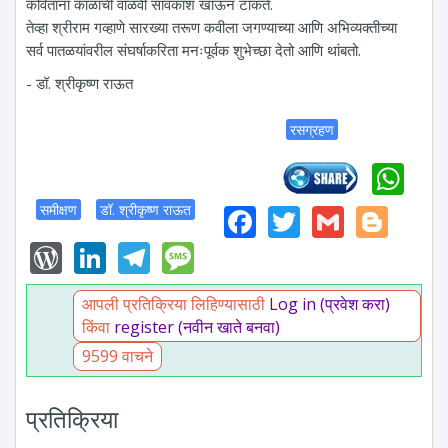
कवितांना काळाची वाळवी सावकाश खाऊन टाकते.
तेव्हा श्रीराम गव्हाणे सारख्या तरूण कवीला जगण्याच्या आणि अभिव्यक्तीच्या
सर्व पातळयांवरील संघर्षाकरिता मनःपूर्वक शुभेच्छा देतो आणि थांबतो.
- डॉ. श्रीकृष्ण राऊत
रसग्रहण
Wh
Facebook
Twitter
Gmail
Blo
समीक्षण
डॉ. श्रीकृष्ण राऊत
WordPress
LinkedIn
Telegram
Message
आपली प्रतिक्रिया लिहिण्यासाठी
Log in (प्रवेश करा)
किंवा
register (नवीन खाते बनवा)
9599 वाचने
प्रतिक्रिया