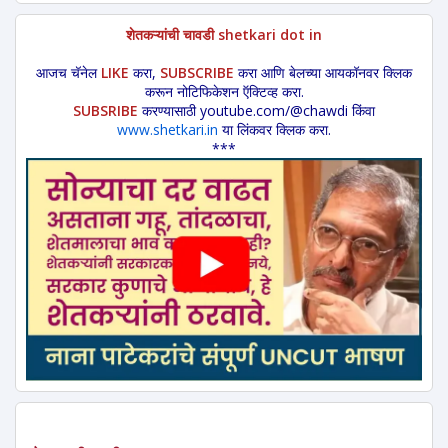
शेतकऱ्यांची चावडी shetkari dot in
आजच चॅनेल
LIKE
करा,
SUBSCRIBE
करा आणि बेलच्या आयकॉनवर क्लिक
करून नोटिफिकेशन ऍक्टिव्ह करा.
SUBSRIBE
करण्यासाठी youtube.com/@chawdi किंवा
www.shetkari.in
या लिंकवर क्लिक करा.
***