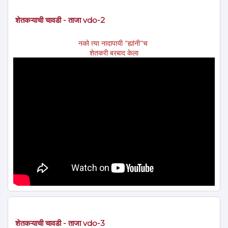
शेतकऱ्याची चावडी - ताजा vdo-2
नको त्या नादापायी "ह्यांनी"च
शेतकरी बरबाद केला
शेतकऱ्याची चावडी - ताजा vdo-3