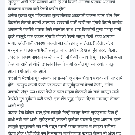
सुर्यफुल असी पिके घ्यायचो आणि हि सर्व बियाणे आमच्या घरचेच असायचे
बैलावरच घरच्या घरी पेरणी करीत होतो
असेच एकदा जुन महिन्याच्या सुरुवातीलाच अवकाळी पाऊस झाला दोन तिन
दिवसांत शेताची वयानी आल्यावर वखराची पाळी द्यावी तर मुंगाचे बियाणे घरचेच
असल्याने पेरणीचे धाडस केले त्यानंतर साथ आठ दिवसांनी पुन्हा भरपूर पाणी
झाले त्यामुळे पांच एक्कर मुंगाची चांगली पेरणी साधून गेली. तेंव्हा आमच्या
भागात ओलीताची व्यवस्था नव्हती सर्व कोरडवाहू च शेतकरी होतो., नंतर
मान्सून चा पाउस बर्या पैकी चालू झाला व कधी नव्हे असा मुंग बहरत गेला .
, घरचेच बियाणे वापरून आम्ही''करडी 'ची पेरणी करायचो मुंग काढणीला आला
तेंव्हा पावसाने ही थोडी उघडीप दिल्याने कमी खर्चात मुंग व्यवस्थीत काढून
झाला व शेतही तयार झाले.
करडी चे पेरणीला मुंग लवकर निघाल्याने खूप वेळ होता व वातावरणही पावसाचे
होते . त्यामुळे करडी पेरणी रद्द करून मी सुर्यफुलाची पेरणी केली., लगेच
पावसाने रौद्र रूप धारण केले व त्यात माझ्या शेतकरी बांधवाचे मान्सून मध्ये
पेरलेले मुंग दुर्दैवाने बळी पडले. एक शेंग सुद्धा मोठ्या मोठ्या नंबरातून तोडता
आली नाही.
पाऊस वेळे वेळेवर चालू होता त्यामुळे तिन्ही ऋतूत येणारे सुर्यफुलाचे पिक ही
कधी नव्हे तसे आले. सुर्यफुलाची,काढनी झालेवर पावसाचे पुन्हा आगमन झाले
त्यामुळे सुर्यफुलाचे सर्व पाणे गळुन पडली फक्त काड्या च तेवढ्या राहील्या
होत्या.ओल थोडी होती पण निसर्गाच्या लहरीपणाचा फायदा घेऊन मी ओल तुटू