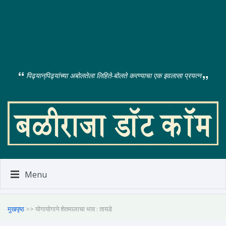
पिढ्यान्‌पिढ्यांच्या अबोलतेला लिहिते-बोलते करण्याचा एक इवलासा प्रयत्न
Menu
मुखपृष्ठ
>> योगायोगाने शेतमालाचा भाव : तायडे