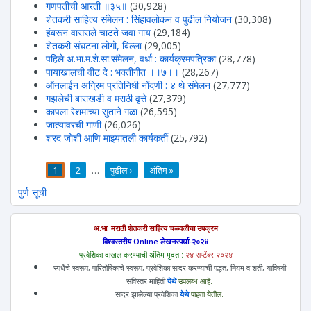
गणपतीची आरती ॥३५॥
(30,928)
शेतकरी साहित्य संमेलन : सिंहावलोकन व पुढील नियोजन
(30,308)
हंबरून वासराले चाटते जवा गाय
(29,184)
शेतकरी संघटना लोगो, बिल्ला
(29,005)
पहिले अ.भा.म.शे.सा.संमेलन, वर्धा : कार्यक्रमपत्रिका
(28,778)
पायाखालची वीट दे : भक्तीगीत ।।७।।
(28,267)
ऑनलाईन अग्रिम प्रतिनिधी नोंदणी : ४ थे संमेलन
(27,777)
गझलेची बाराखडी व मराठी वृत्ते
(27,379)
कापला रेशमाच्या सुताने गळा
(26,595)
जात्यावरची गाणी
(26,026)
शरद जोशी आणि माझ्यातली कार्यकर्ती
(25,792)
1
2
…
पुढील ›
अंतिम »
पाने
पुर्ण सूची
अ.भा. मराठी शेतकरी साहित्य चळवळीचा उपक्रम
विश्वस्तरीय Online लेखनस्पर्धा-२०२४
प्रवेशिका दाखल करण्याची अंतिम मुदत :
२४ सप्टेंबर २०२४
स्पर्धेचे स्वरूप, पारितोषिकाचे स्वरूप, प्रवेशिका सादर करण्याची पद्धत, नियम व शर्ती, याविषयी
सविस्तर माहिती
येथे
उपलब्ध आहे.
सादर झालेल्या प्रवेशिका
येथे
पाहता येतील.