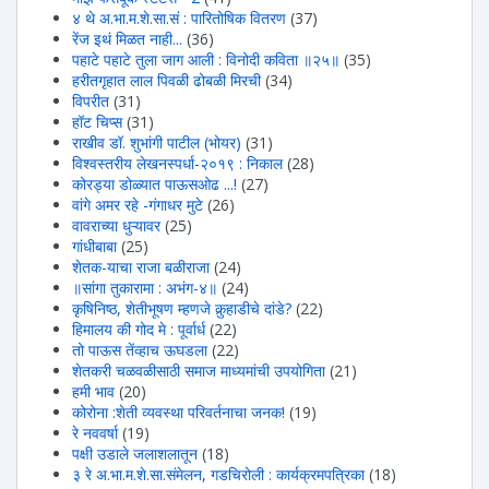
४ थे अ.भा.म.शे.सा.सं : पारितोषिक वितरण
(37)
रेंज इथं मिळत नाही...
(36)
पहाटे पहाटे तुला जाग आली : विनोदी कविता ॥२५॥
(35)
हरीतगृहात लाल पिवळी ढोबळी मिरची
(34)
विपरीत
(31)
हॉट चिप्स
(31)
राखीव डॉ. शुभांगी पाटील (भोयर)
(31)
विश्वस्तरीय लेखनस्पर्धा-२०१९ : निकाल
(28)
कोरड्या डोळ्यात पाऊसओढ ...!
(27)
वांगे अमर रहे -गंगाधर मुटे
(26)
वावराच्या धुऱ्यावर
(25)
गांधीबाबा
(25)
शेतक-याचा राजा बळीराजा
(24)
॥सांगा तुकारामा : अभंग-४॥
(24)
कृषिनिष्ठ, शेतीभूषण म्हणजे कुर्‍हाडीचे दांडे?
(22)
हिमालय की गोद मे : पूर्वार्ध
(22)
तो पाऊस तेंव्हाच ऊघडला
(22)
शेतकरी चळवळीसाठी समाज माध्यमांची उपयोगिता
(21)
हमी भाव
(20)
कोरोना :शेती व्यवस्था परिवर्तनाचा जनक!
(19)
रे नववर्षा
(19)
पक्षी उडाले जलाशलातून
(18)
३ रे अ.भा.म.शे.सा.संमेलन, गडचिरोली : कार्यक्रमपत्रिका
(18)