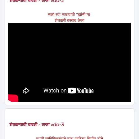
शेतकऱ्याची चावडी - ताजा vdo-2
नको त्या नादापायी "ह्यांनी"च
शेतकरी बरबाद केला
शेतकऱ्याची चावडी - ताजा vdo-3
पगारी साहित्यिकांमुळे वांझ साहित्य निर्माण होते