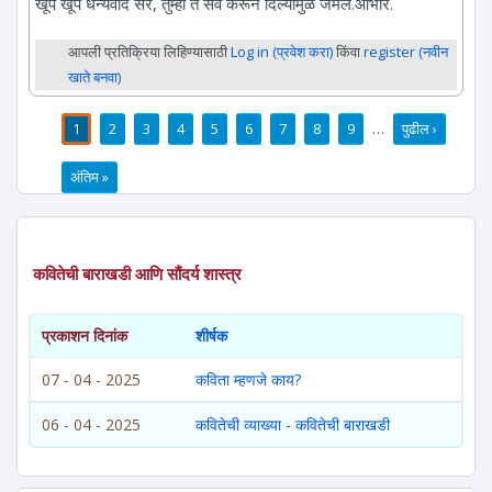
खूप खूप धन्यवाद सर, तुम्ही ते सर्व करून दिल्यामुळे जमले.आभार.
आपली प्रतिक्रिया लिहिण्यासाठी
Log in (प्रवेश करा)
किंवा
register (नवीन
खाते बनवा)
1
2
3
4
5
6
7
8
9
…
पुढील ›
पाने
अंतिम »
कवितेची बाराखडी आणि सौंदर्य शास्त्र
प्रकाशन दिनांक
शीर्षक
07 - 04 - 2025
कविता म्हणजे काय?
06 - 04 - 2025
कवितेची व्याख्या - कवितेची बाराखडी