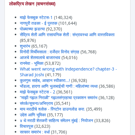
लोकप्रिय लेखन (वाचनसंख्या)
माझे फेसबूक स्टेटस-1
(140,324)
नागपुरी तडका - ई पुस्तक
(101,644)
पोळ्याच्या झडत्या
(92,370)
सेंद्रिय शेती आणि रासायनिक शेती : संभ्रावस्था आणि वास्तविकता
(85,876)
शुभारंभ
(65,167)
विनोदी मिर्चीमसाला : दर्जेदार विनोद संग्रह
(56,768)
आजचे शेतमालाचे बाजारभाव
(54,016)
रानमेवा - भूमिका
(53,872)
What went wrong with Independence? chapter-3 -
Sharad Joshi
(41,179)
कुलगुरू साहेब, आव्हान स्वीकारा....!
(36,928)
भोंडला, हादगा आणि भुलाबाईची गाणी : महिलांच्या व्यथा
(36,586)
माझे फेसबूक स्टेटस - 2
(36,561)
“माझी गझल निराळी” गझलसंग्रहाचा प्रकाशन समारंभ
(36,128)
संपर्क/सुचना/अभिप्राय
(35,541)
माय मराठीचे श्लोक - रिंगटोन डाउनलोड करा.
(35,499)
उद्देश आणि भूमिका
(35,177)
४ थे मराठी शेतकरी साहित्य संमेलन मुंबई : नियोजन
(33,826)
विचारपूस
(32,623)
सत्कार समारंभ : वर्धा
(31,706)