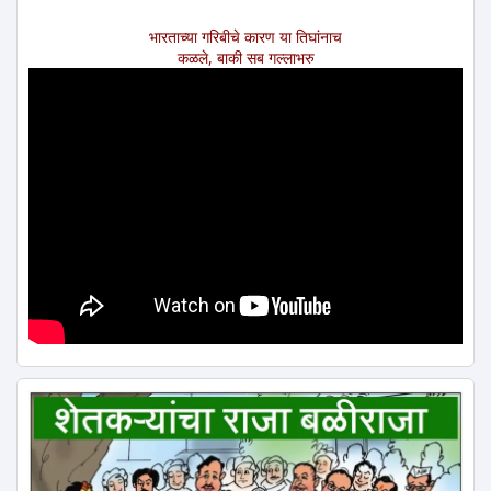
भारताच्या गरिबीचे कारण या तिघांनाच
कळले, बाकी सब गल्लाभरु