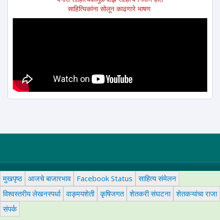
साहित्यिकांना सोलून काढणारे भाषण
मुखपृष्ठ
आजचे बाजारभाव
Facebook Status
साहित्य संमेलन
विश्वस्तरीय लेखनस्पर्धा
वाङ्मयशेती
कृषिजगत
शेतकरी संघटना
शेतकऱ्यांचा राजा
संपर्क