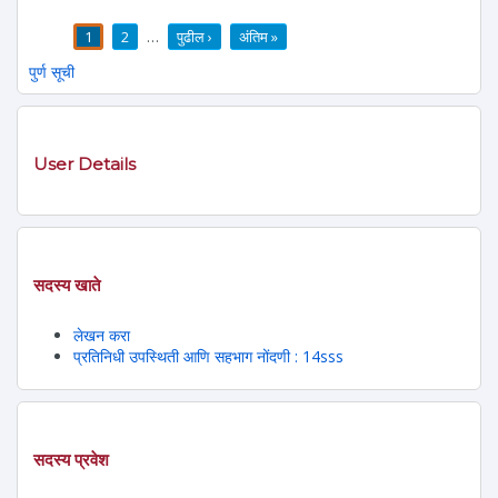
1
2
…
पुढील ›
अंतिम »
पाने
पुर्ण सूची
User Details
सदस्य खाते
लेखन करा
प्रतिनिधी उपस्थिती आणि सहभाग नोंदणी : 14sss
सदस्य प्रवेश