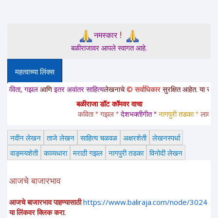
!
नमस्कार
बळीराजावर आपले स्वागत आहे.
महत्वाच्या लिंक्स
ा, गझल
आणि
इतर अवांतर साहित्य
लेखनाचे
© सर्वाधिकार
सुरक्षित आहेत. या साईटवरचे साह
बळीराजा डॉट कॉमवर वाचा
कविता * गझल * 
देशभक्तीगीत * 
नागपुरी तडका *
 लावणी * अं
नवीन लेखन
ताजे लेखन
साहित्य चळवळ
अक्षरशेती
लेखनस्पर्धा
वाङ्मयशेती
काव्यधारा
मराठी गझल
नागपुरी तडका
विनोदी लेखन
आजचे बाजारभाव
आजचे बाजारभाव पाहण्यासाठी
https://www.baliraja.com/node/3024
या लिंकवर क्लिक करा.