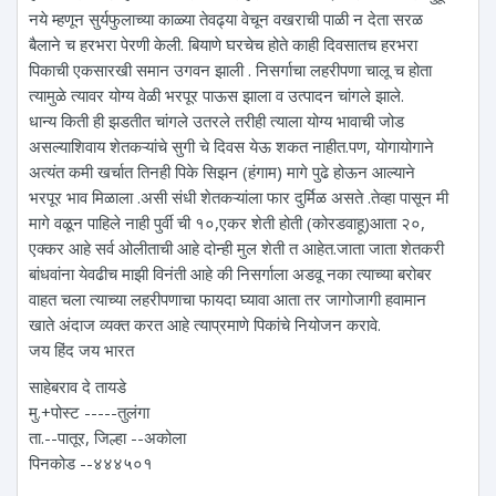
नये म्हणून सुर्यफुलाच्या काळ्या तेवढ्या वेचून वखराची पाळी न देता सरळ
बैलाने च हरभरा पेरणी केली. बियाणे घरचेच होते काही दिवसातच हरभरा
पिकाची एकसारखी समान उगवन झाली . निसर्गाचा लहरीपणा चालू च होता
त्यामुळे त्यावर योग्य वेळी भरपूर पाऊस झाला व उत्पादन चांगले झाले.
धान्य किती ही झडतीत चांगले उतरले तरीही त्याला योग्य भावाची जोड
असल्याशिवाय शेतकऱ्यांचे सुगी चे दिवस येऊ शकत नाहीत.पण, योगायोगाने
अत्यंत कमी खर्चात तिनही पिके सिझन (हंगाम) मागे पुढे होऊन आल्याने
भरपूर भाव मिळाला .असी संधी शेतकऱ्यांला फार दुर्मिळ असते .तेव्हा पासून मी
मागे वळून पाहिले नाही पुर्वी ची १०,एकर शेती होती (कोरडवाहू)आता २०,
एक्कर आहे सर्व ओलीताची आहे दोन्ही मुल शेती त आहेत.जाता जाता शेतकरी
बांधवांना येवढीच माझी विनंती आहे की निसर्गाला अडवू नका त्याच्या बरोबर
वाहत चला त्याच्या लहरीपणाचा फायदा घ्यावा आता तर जागोजागी हवामान
खाते अंदाज व्यक्त करत आहे त्याप्रमाणे पिकांचे नियोजन करावे.
जय हिंद जय भारत
साहेबराव दे तायडे
मु.+पोस्ट -----तुलंगा
ता.--पातूर, जिल्हा --अकोला
पिनकोड --४४४५०१