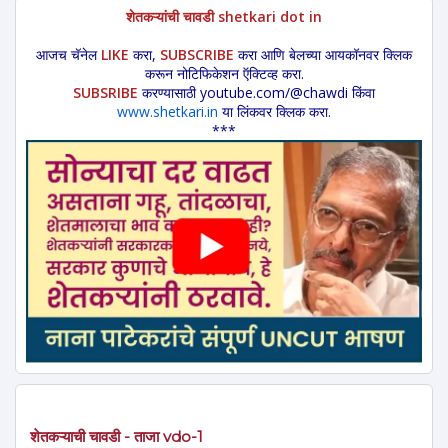
शेतकऱ्यांची चावडी shetkari dot in
आजच चॅनेल
LIKE
करा,
SUBSCRIBE
करा आणि बेलच्या आयकॉनवर क्लिक
करून नोटिफिकेशन ऍक्टिव्ह करा.
SUBSRIBE
करण्यासाठी youtube.com/@chawdi किंवा
www.shetkari.in
या लिंकवर क्लिक करा.
***
शेतकऱ्याची चावडी - ताजा vdo-1