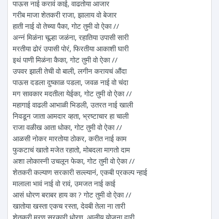
पाऊस नाई करावं काई, वाढतोया आजार
गरीब माजा शेतकरी राजा, झालाय वो बेजार
हाती नाई वो तेच्या पैका, गोट तुमी वो ऐका //
अन्नं मिळंना चूल्हा जळंना, रहातिया उपासी सारी
मरतीया ढोरं उपासी पोरं, फिरतीया आकाशी घारी
इथं पाणी मिळंना कैका, गोट तुमी वो ऐका //
उपवर झाली तेची वो बाली, लगीन करायचं औंदा
पाऊस दडला दुष्काळ पडला, जवळ नाई वो चंदा
मग सावकार मदतीला येईका, गोट तुमी वो ऐका //
महागाई वाढली आभाळी भिडली, उतरत नाई खाली
निवडून जाता आमदार व्हता, भ्रष्टाचार हा चाली
राजा वळीख आता धोका, गोट तुमी वो ऐका //
आळसी नोकर मारतोया ठोकर, करीत नाई काम
फुकटाचं खातो मजेत रहातो, मोबदला मागतो दाम
अशा लोकास्नी उचलून फेका, गोट तुमी वो ऐका //
शेतकरी कल्याण सरकारी सल्ल्यानं, एकबी प्रकल्प न्हाई
मालाला भावं नाई वो रावं, उमजत नाई काई
आसं धोरण बराबर हाय का ? गोट तुमी वो ऐका //
खातोया खस्ता एकच रस्ता, देवबी तेला ना तारी
शेतकरी मरण सरकारी धोरण, आलीय योजना दारी