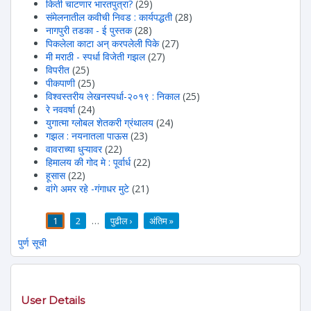
किती चाटणार भारतपुत्रा?
(29)
संमेलनातील कवीची निवड : कार्यपद्धती
(28)
नागपुरी तडका - ई पुस्तक
(28)
पिकलेला काटा अन् करपलेली पिके
(27)
मी मराठी - स्पर्धा विजेती गझल
(27)
विपरीत
(25)
पीकपाणी
(25)
विश्वस्तरीय लेखनस्पर्धा-२०१९ : निकाल
(25)
रे नववर्षा
(24)
युगात्मा ग्लोबल शेतकरी ग्रंथालय
(24)
गझल : नयनातला पाऊस
(23)
वावराच्या धुऱ्यावर
(22)
हिमालय की गोद मे : पूर्वार्ध
(22)
हूसास
(22)
वांगे अमर रहे -गंगाधर मुटे
(21)
1
2
…
पुढील ›
अंतिम »
पाने
पुर्ण सूची
User Details