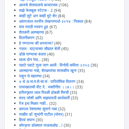
आजचे शेतमालाचे बाजारभाव
(106)
माझे फेसबूक स्टेटस - 2
(94)
काही सुटे अन काही मुटे शेर
(84)
आंतरजाल-स्तरीय लेखनस्पर्धा-२०१४ : निकाल
(84)
माय मराठी स्तवन git
(67)
शेतकरी आत्महत्या
(67)
विलगीकरण
(52)
हे गणराज्य की धनराज्य?
(49)
गज़ल : घाट्याच्या सौद्यात शेती
(45)
डोळे पाण्याचा बंधारा
(40)
घाला दोन रेघा...
(38)
पहाटे पहाटे तुला जाग आली : विनोदी कविता ॥२५॥
(36)
आत्महत्या नव्हे, शेतकर्‍यांचा शासकीय खून!
(35)
पाहून घे महात्म्या
(34)
४ थे अ.भा.म.शे.सा.सं : पारितोषिक वितरण
(34)
पायाखालची वीट दे : भक्तीगीत ।।७।।
(33)
हरीतगृहात लाल पिवळी ढोबळी मिरची
(33)
शरद जोशी आणि माझ्यातली कार्यकर्ती
(33)
रेंज इथं मिळत नाही...
(32)
कापला रेशमाच्या सुताने गळा
(32)
राखीव डॉ. शुभांगी पाटील (भोयर)
(31)
हिरवंं सपान
(30)
कोरड्या डोळ्यात पाऊसओढ ...!
(30)