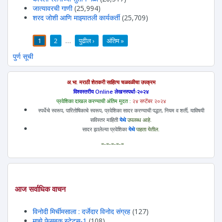
जात्यावरची गाणी
(25,994)
शरद जोशी आणि माझ्यातली कार्यकर्ती
(25,709)
1
2
…
पुढील ›
अंतिम »
पाने
पुर्ण सूची
अ.भा. मराठी शेतकरी साहित्य चळवळीचा उपक्रम
विश्वस्तरीय Online लेखनस्पर्धा-२०२४
प्रवेशिका दाखल करण्याची अंतिम मुदत :
२४ सप्टेंबर २०२४
स्पर्धेचे स्वरूप, पारितोषिकाचे स्वरूप, प्रवेशिका सादर करण्याची पद्धत, नियम व शर्ती, याविषयी
सविस्तर माहिती
येथे
उपलब्ध आहे.
सादर झालेल्या प्रवेशिका
येथे
पाहता येतील.
=-=-=-=-=
आज सर्वाधिक वाचन
विनोदी मिर्चीमसाला : दर्जेदार विनोद संग्रह
(127)
माझे फेसबूक स्टेटस-1
(108)