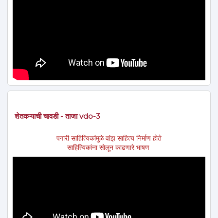
शेतकऱ्याची चावडी - ताजा vdo-3
पगारी साहित्यिकांमुळे वांझ साहित्य निर्माण होते
साहित्यिकांना सोलून काढणारे भाषण