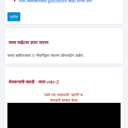
नव्या संकेताक्षरासाठी (password साठी) विनंती करा.
सध्या साईटवर हजर सदस्य
सध्या बळीराजावर 0 नोंदणीकृत सदस्य ऑनलाईन आहेत.
शेतकऱ्याची चावडी - ताजा vdo-2
नको त्या नादापायी "ह्यांनी"च
शेतकरी बरबाद केला