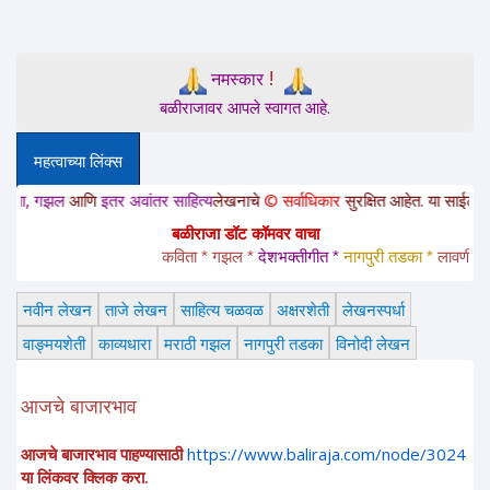
!
नमस्कार
बळीराजावर आपले स्वागत आहे.
महत्वाच्या लिंक्स
गझल
आणि
इतर अवांतर साहित्य
लेखनाचे
© सर्वाधिकार
सुरक्षित आहेत. या साईटवरचे साहित्
बळीराजा डॉट कॉमवर वाचा
कविता * गझल * 
देशभक्तीगीत * 
नागपुरी तडका *
 लावणी * अंगा
नवीन लेखन
ताजे लेखन
साहित्य चळवळ
अक्षरशेती
लेखनस्पर्धा
वाङ्मयशेती
काव्यधारा
मराठी गझल
नागपुरी तडका
विनोदी लेखन
आजचे बाजारभाव
आजचे बाजारभाव पाहण्यासाठी
https://www.baliraja.com/node/3024
या लिंकवर क्लिक करा.