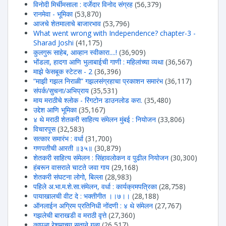
विनोदी मिर्चीमसाला : दर्जेदार विनोद संग्रह
(56,379)
रानमेवा - भूमिका
(53,870)
आजचे शेतमालाचे बाजारभाव
(53,796)
What went wrong with Independence? chapter-3 -
Sharad Joshi
(41,175)
कुलगुरू साहेब, आव्हान स्वीकारा....!
(36,909)
भोंडला, हादगा आणि भुलाबाईची गाणी : महिलांच्या व्यथा
(36,567)
माझे फेसबूक स्टेटस - 2
(36,396)
“माझी गझल निराळी” गझलसंग्रहाचा प्रकाशन समारंभ
(36,117)
संपर्क/सुचना/अभिप्राय
(35,531)
माय मराठीचे श्लोक - रिंगटोन डाउनलोड करा.
(35,480)
उद्देश आणि भूमिका
(35,167)
४ थे मराठी शेतकरी साहित्य संमेलन मुंबई : नियोजन
(33,806)
विचारपूस
(32,583)
सत्कार समारंभ : वर्धा
(31,700)
गणपतीची आरती ॥३५॥
(30,879)
शेतकरी साहित्य संमेलन : सिंहावलोकन व पुढील नियोजन
(30,300)
हंबरून वासराले चाटते जवा गाय
(29,168)
शेतकरी संघटना लोगो, बिल्ला
(28,983)
पहिले अ.भा.म.शे.सा.संमेलन, वर्धा : कार्यक्रमपत्रिका
(28,758)
पायाखालची वीट दे : भक्तीगीत ।।७।।
(28,188)
ऑनलाईन अग्रिम प्रतिनिधी नोंदणी : ४ थे संमेलन
(27,767)
गझलेची बाराखडी व मराठी वृत्ते
(27,360)
कापला रेशमाच्या सुताने गळा
(26,517)