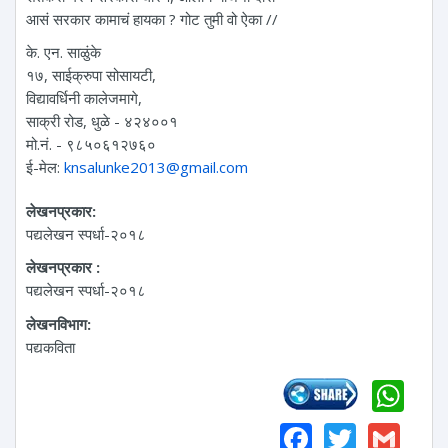
आसं सरकार कामाचं हायका ? गोट तुमी वो ऐका //
के. एन. साळुंके
१७, साईक्रुपा सोसायटी,
विद्यावर्धिनी कालेजमागे,
साक्री रोड, धुळे - ४२४००१
मो.नं. - ९८५०६१२७६०
ई-मेल:
knsalunke2013@gmail.com
लेखनप्रकार:
पद्यलेखन स्पर्धा-२०१८
लेखनप्रकार :
पद्यलेखन स्पर्धा-२०१८
लेखनविभाग:
पद्यकविता
Wh
Faceboo
Twitte
Gm