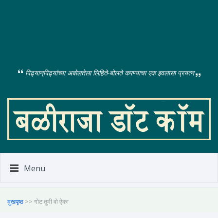
पिढ्यान्‌पिढ्यांच्या अबोलतेला लिहिते-बोलते करण्याचा एक इवलासा प्रयत्न
Menu
मुखपृष्ठ
>> गोट तुमी वो ऐका