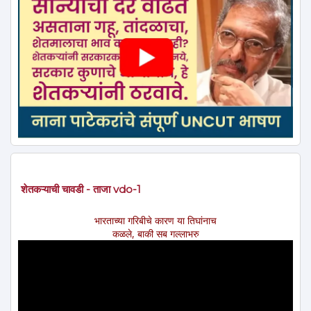
शेतकऱ्याची चावडी - ताजा vdo-1
भारताच्या गरिबीचे कारण या तिघांनाच
कळले, बाकी सब गल्लाभरु