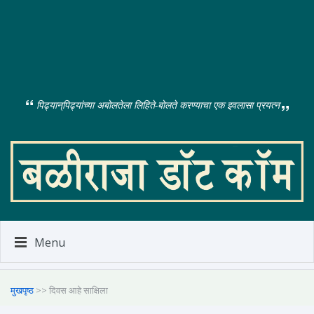
पिढ्यान्‌पिढ्यांच्या अबोलतेला लिहिते-बोलते करण्याचा एक इवलासा प्रयत्न
Menu
मुखपृष्ठ
>> दिवस आहे साक्षिला