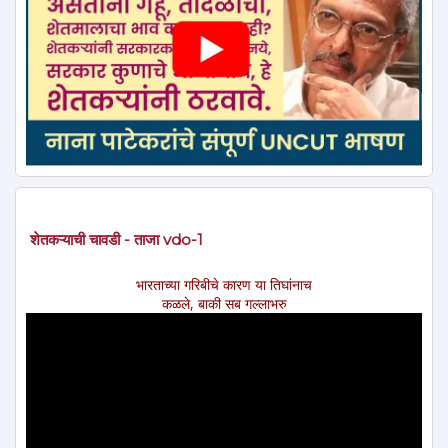
शेतकऱ्याची चावडी - ताजा vdo-1
भारताच्या गरिबीचे कारण या तिघांनाच
कळले, बाकी सब गल्लाभरु