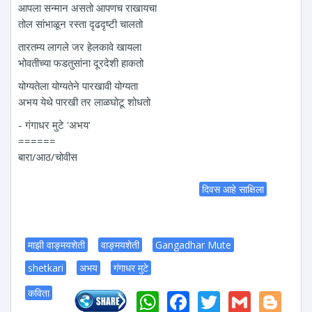
आपला सन्मान असतो आपणच राखायचा
तोल सांभाळून रस्ता दृढदृष्टी चालतो
तारतम्य लागले जर हेलकावे खायला
भोवतीच्या फडतुसांना दूरदेशी हाकतो
योग्यतेला योग्यतेने पारखावी योग्यता
अभय येथे पारखी तर लाळघोटू शोधतो
- गंगाधर मुटे 'अभय'
======
बारा/आठ/चोवीस
दिवस आहे साक्षिला
माझी वाङ्मयशेती
वाङ्मयशेती
Gangadhar Mute
shetkari
अभय
गंगाधर मुटे
WhatsApp
Facebook
Twitter
Gmail
Bl
कविता