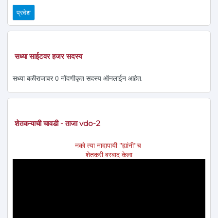
सध्या साईटवर हजर सदस्य
सध्या बळीराजावर 0 नोंदणीकृत सदस्य ऑनलाईन आहेत.
शेतकऱ्याची चावडी - ताजा vdo-2
नको त्या नादापायी "ह्यांनी"च
शेतकरी बरबाद केला