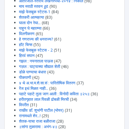
आंतरजाल-स्तरीय लेखनस्पर्धा-२०१४ : निकाल
(98)
माय मराठी स्तवन git
(90)
माझे फेसबूक स्टेटस-1
(84)
शेतकरी आत्महत्या
(83)
घाला दोन रेघा...
(68)
पाहून घे महात्म्या
(66)
विलगीकरण
(65)
हे गणराज्य की धनराज्य?
(61)
हॉट चिप्स
(55)
माझे फेसबूक स्टेटस - 2
(51)
हिरवंं सपान
(47)
गझल : नयनातला पाऊस
(47)
गज़ल : घाट्याच्या सौद्यात शेती
(46)
डोळे पाण्याचा बंधारा
(43)
पीकपाणी
(42)
४ थे अ.भा.म.शे.सा.सं : पारितोषिक वितरण
(37)
रेंज इथं मिळत नाही...
(36)
पहाटे पहाटे तुला जाग आली : विनोदी कविता ॥२५॥
(36)
हरीतगृहात लाल पिवळी ढोबळी मिरची
(34)
विपरीत
(31)
राखीव डॉ. शुभांगी पाटील (भोयर)
(31)
रानामधले शेर...!
(29)
शेतक-याचा राजा बळीराजा
(28)
॥सांगा तुकारामा : अभंग-४॥
(28)