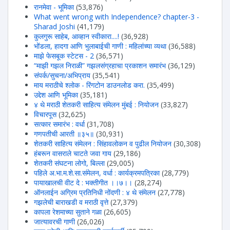
रानमेवा - भूमिका
(53,876)
What went wrong with Independence? chapter-3 -
Sharad Joshi
(41,179)
कुलगुरू साहेब, आव्हान स्वीकारा....!
(36,928)
भोंडला, हादगा आणि भुलाबाईची गाणी : महिलांच्या व्यथा
(36,588)
माझे फेसबूक स्टेटस - 2
(36,571)
“माझी गझल निराळी” गझलसंग्रहाचा प्रकाशन समारंभ
(36,129)
संपर्क/सुचना/अभिप्राय
(35,541)
माय मराठीचे श्लोक - रिंगटोन डाउनलोड करा.
(35,499)
उद्देश आणि भूमिका
(35,181)
४ थे मराठी शेतकरी साहित्य संमेलन मुंबई : नियोजन
(33,827)
विचारपूस
(32,625)
सत्कार समारंभ : वर्धा
(31,708)
गणपतीची आरती ॥३५॥
(30,931)
शेतकरी साहित्य संमेलन : सिंहावलोकन व पुढील नियोजन
(30,308)
हंबरून वासराले चाटते जवा गाय
(29,186)
शेतकरी संघटना लोगो, बिल्ला
(29,005)
पहिले अ.भा.म.शे.सा.संमेलन, वर्धा : कार्यक्रमपत्रिका
(28,779)
पायाखालची वीट दे : भक्तीगीत ।।७।।
(28,274)
ऑनलाईन अग्रिम प्रतिनिधी नोंदणी : ४ थे संमेलन
(27,778)
गझलेची बाराखडी व मराठी वृत्ते
(27,379)
कापला रेशमाच्या सुताने गळा
(26,605)
जात्यावरची गाणी
(26,026)