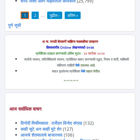
शरद जोशी आणि माझ्यातली कार्यकर्ती
(25,799)
1
2
…
पुढील ›
अंतिम »
पाने
पुर्ण सूची
अ.भा. मराठी शेतकरी साहित्य चळवळीचा उपक्रम
विश्वस्तरीय Online लेखनस्पर्धा-२०२४
प्रवेशिका दाखल करण्याची अंतिम मुदत :
२४ सप्टेंबर २०२४
स्पर्धेचे स्वरूप, पारितोषिकाचे स्वरूप, प्रवेशिका सादर करण्याची पद्धत, नियम व शर्ती, याविषयी
सविस्तर माहिती
येथे
उपलब्ध आहे.
सादर झालेल्या प्रवेशिका
येथे
पाहता येतील.
=-=-=-=-=
आज सर्वाधिक वाचन
विनोदी मिर्चीमसाला : दर्जेदार विनोद संग्रह
(132)
काही सुटे अन काही मुटे शेर
(127)
आजचे शेतमालाचे बाजारभाव
(106)