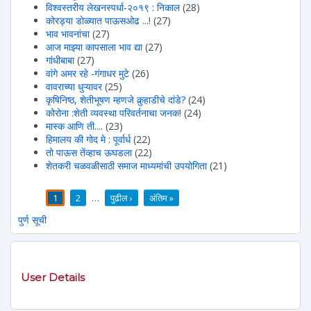
विश्वस्तरीय लेखनस्पर्धा-२०१९ : निकाल
(28)
कोरड्या डोळ्यात पाऊसओढ ...!
(27)
भाव भावनांचा
(27)
आज माझ्या कापसाला भाव द्या
(27)
गांधीबाबा
(27)
वांगे अमर रहे -गंगाधर मुटे
(26)
वावराच्या धुऱ्यावर
(25)
कृषिनिष्ठ, शेतीभूषण म्हणजे कुर्‍हाडीचे दांडे?
(24)
कोरोना :शेती व्यवस्था परिवर्तनाचा जनक!
(24)
मास्क आणि ती....
(23)
हिमालय की गोद मे : पूर्वार्ध
(22)
तो पाऊस तेंव्हाच ऊघडला
(22)
शेतकरी चळवळीसाठी समाज माध्यमांची उपयोगिता
(21)
1
2
…
पुढील ›
अंतिम »
पाने
पुर्ण सूची
User Details