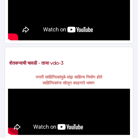
शेतकऱ्याची चावडी - ताजा vdo-3
पगारी साहित्यिकांमुळे वांझ साहित्य निर्माण होते
साहित्यिकांना सोलून काढणारे भाषण