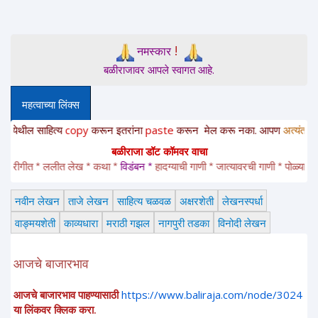
!
नमस्कार
बळीराजावर आपले स्वागत आहे.
महत्वाच्या लिंक्स
ल साहित्य
copy
करून
इतरांना
paste
करून
मेल करू नका. आपण
अत्यंत संवेदनशील
बळीराजा डॉट कॉमवर वाचा
ीगीत * ललीत लेख * कथा * 
विडंबन *
हादग्याची गाणी * जात्यावरची गाणी * पोळ्याच्या झडत
नवीन लेखन
ताजे लेखन
साहित्य चळवळ
अक्षरशेती
लेखनस्पर्धा
वाङ्मयशेती
काव्यधारा
मराठी गझल
नागपुरी तडका
विनोदी लेखन
आजचे बाजारभाव
आजचे बाजारभाव पाहण्यासाठी
https://www.baliraja.com/node/3024
या लिंकवर क्लिक करा.