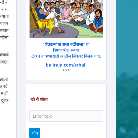
री हा
धार या
त्याचा
 वाहन
व्यक्त
ाहीना
"
शेतकऱ्यांचा राजा बळीराजा"
या
विषयावरील समग्र
्याचे
लेखन वाचण्यासाठी खालील लिंकवर क्लिक करा.
बद्दल
baliraja.com/srbali
*
**
झालो.
 अगदी
 माझी
हवे ते शोधा
दुबार
शोध