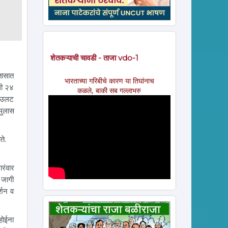
शेतकऱ्याची चावडी - ताजा vdo-1
तासात
भारताच्या गरिबीचे कारण या तिघांनाच
धी २४
कळले, बाकी सब गल्लाभरु
याउलट
मुलास
ते.
रंवार
 जागी
र्शन व
होईना