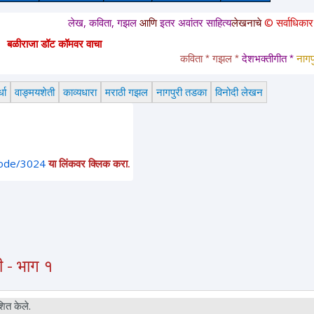
लेख, कविता, गझल
आणि
इतर अवांतर साहित्य
लेखनाचे
© सर्वाधिकार
सुरक्षित आहे
बळीराजा डॉट कॉमवर वाचा
कविता * गझल * 
देशभक्तीगीत * 
नागपुरी तडक
धा
वाङ्मयशेती
काव्यधारा
मराठी गझल
नागपुरी तडका
विनोदी लेखन
node/3024
या लिंकवर क्लिक करा.
ही - भाग १
ित केले.