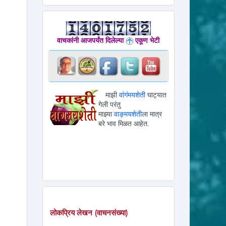
वाचकांनी आजपर्यंत दिलेल्या
एकूण भेटी
माझी
वांगंमयशेती
घाट्यात
गेली परंतु
माझ्या
वाङ्मयशेती
ला मात्र
बरे भाव मिळत आहेत.
लोकप्रिय लेखन (वाचनसंख्या)