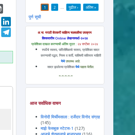
l
ogger
WordPress
1
2
…
पुढील ›
अंतिम »
पाने
पुर्ण सूची
LinkedIn
Telegram
अ.भा. मराठी शेतकरी साहित्य चळवळीचा उपक्रम
विश्वस्तरीय Online लेखनस्पर्धा-२०२४
प्रवेशिका दाखल करण्याची अंतिम मुदत :
२४ सप्टेंबर २०२४
स्पर्धेचे स्वरूप, पारितोषिकाचे स्वरूप, प्रवेशिका सादर
करण्याची पद्धत, नियम व शर्ती, याविषयी सविस्तर माहिती
येथे
उपलब्ध आहे.
सादर झालेल्या प्रवेशिका
येथे
पाहता येतील.
=-=-=-=-=
आज सर्वाधिक वाचन
विनोदी मिर्चीमसाला : दर्जेदार विनोद संग्रह
(145)
माझे फेसबूक स्टेटस-1
(127)
आजचे शेतमालाचे बाजारभाव
(116)