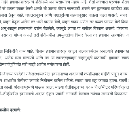
ही. हवामानशास्त्राचे शेतीमध्ये अनन्यसाधारण महत्व आहे. शेती करणारा प्रत्येक शेतक
ानाची संभाव्यता व्यक्त केली असते ती फ़ारच मोघम स्वरुपाची असते पण बुडत्याला काडीचा आ
 विश्वास ठेवून आहे. नक्षत्रानुरुप आणि नक्षत्रांच्या वाहनानुसार पाऊस पडत असतो, यावर 
ेतो, वाहन बेडूक असेल तर भारी पाऊस येतो, वाहन गाढव असेल तर पळता पाऊस येतो किंवा
अनुभवातून हवामानाचे दर्शन घेतलेले, त्यामुळे त्याचा या बाबीवर विश्वास असतो. पंचागात 
सतात. मोघम असले तरी शेतीमधील उपयुक्ततेचा विचार केला तर हवामान खात्यापेक्षा क
िकिरीचे काम आहे, शिवाय हवामानशास्त्र अजून बाल्यावस्थेतच असल्याने हवामानखात
, असेच मला वाटायचे आणि मग या शास्त्रज्ञाबद्दल सहानुभूती वाटायची. हवामान खात्या
ोनवर्षापूर्वीपर्यंत तरी माझी अशीच मनोधारणा होती.
्या परदेशी संकेतस्थळावरील हवामानाच्या अंदाजाची तपशीलवार माहीती पाहून दंगच 
आधारीत शेतीच्या कामाचे नियोजन करित राहिलो. त्याचा मला खूप फ़ायदा झाला. यावर्षी
ता आली. अंदाजाप्रमाणे पाऊस आला. माझ्या शेतीपासूनच्या १०० किलोमीटर परिघक्षेत्रात
व्हीवरील हवामानाचे अंदाज ऐकून ज्यांनी लागवडी केल्यात त्यांच्या लागवडी बिघडल्या. 
खालील प्रमाणे: