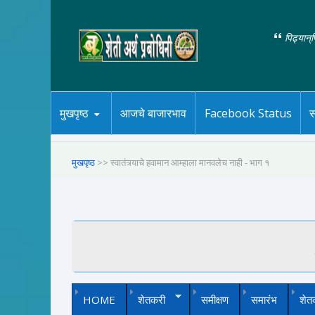
पिढ्यान्
मुखपृष्ठ
आजचे बाजारभाव
Facebook Status
स
मुखपृष्ठ
>> स्वातंत्र्याचे हवामान आम्हाला मानवलेच नाही - भाग १
HOME
शेतकरी
समीक्षण
समारंभ
शेत