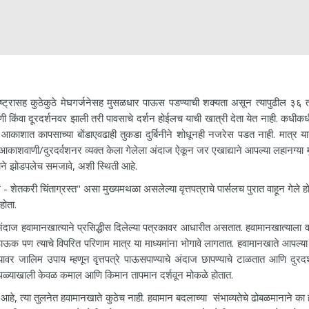
सह कुठेकुठे मेघगर्जनेसह मुसळधार पाऊस पडण्याची शक्यता असून त्यापुढील ३६ 
 किंवा दूरदर्शनवर झाली तरी पावसाचे दर्शन होईलच याची खात्री देता येत नाही. कधीक
त कापसाच्या बोंडाएवढाही तुकडा दुर्बिनीने शोधूनही नजरेस पडत नाही. मात्र 
ाशवाणी/दुरदर्वशनर व्यक्त केला गेलेला अंदाज ऐकून जर एखाद्याने आपल्या लहानग्या 
वसाने झोडपलेच समजावे, अशी स्थिती आहे.
 चिंताग्रस्त" असा मुख्यमथळा असलेल्या वृत्तपत्राचे पार्सलच पुरात वाहून गेले हो
होता.
 हवामानखात्याने प्रसिद्धीस दिलेल्या पत्रकावर आधारीत असतात. हवामानखात्याला वा
ऊक पण त्याचे विपरित परिणाम मात्र या माध्यमांना भोगावे लागतात. हवामानखाते आपल्या
. त्यावर जालिम उपाय म्हणून वृत्तपत्रे पाऊसपाण्याचे अंदाज छापण्याचे टाळतात आणि दुरद
या मथळ्याखाली केवळ कमाल आणि किमान तापमान दर्शवून मोकळे होतात.
, त्या तुलनेत हवामानखाते कुठेच नाही. हवामान बदलाच्या संभाव्यतेचे ढोबळमानाने का 