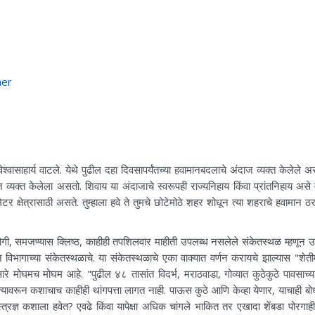
her
हार्य वाटले. येथे पुढील दहा दिवसापर्यंतच्या हवामानबदलाचे अंदाज व्यक्त केलेले अ
क्त केलेला असतो. शिवाय या अंदाजाचे स्वरूपही राज्यनिहाय किंवा प्रांतनिहाय असे
्षेत्रासाठी असते. तुम्हाला हवे ते तुमचे छोटेमोठे शहर शोधून त्या शहराचे हवामान ठरल
ोगी, समजण्यास क्लिष्ठ, काहीही तपशिलवार माहीती उपलब्ध नसलेले संकेतस्थळ म्हणून उ
 विभागाच्या संकेतस्थळाचे. या संकेतस्थळाचे एका वाक्यात वर्णन करायचे झाल्यास "शेत
सारे मोघमच मोघम आहे. "पुढील ४८ तासांत विदर्भ, मराठवाडा, गोव्यात कुठेकुठे पावसाच्य
. त्यावरून कशाचाच काहीही थांगपत्ता लागत नाही. पाऊस कुठे आणि केव्हा येणार, याचाही ब
रज्ञ कशाला हवेत? एवढे किंवा यापेक्षा अधिक चांगले भाकित तर एखादा शेंबडा पोरगाही व