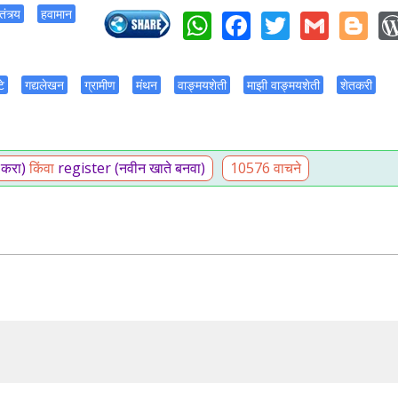
WhatsApp
Facebook
Twitter
Gmai
Bl
तंत्र्य
हवामान
टे
गद्यलेखन
ग्रामीण
मंथन
वाङ्मयशेती
माझी वाङ्मयशेती
शेतकरी
 करा)
किंवा
register (नवीन खाते बनवा)
10576 वाचने