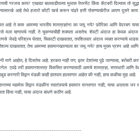
यची गरजच काय? एखाद्या बालवाडीतल्या मुलास पेपरमेंट किंवा कॅटबरी दिल्यास तो सुद्धा
ोण्यासारखे आहे तेथे हजारो कोटी खर्च करून पांढरे हत्ती पोसण्याखेरीज आपण दुसरे का
हे ते काम आमच्या भारतीय शास्त्रज्ञांना का जमू नये? फ़ोरिका आणि वेदरबग यासा
े मला म्हणायचे नाही. ते चुकण्याचीही शक्यता असतेच. शेवटी अंदाज हा केवळ अंदा
माणसे जेवढे परिश्रम घेतात, चिकाटी दाखवतात, तपशिलवार अंदाज व्यक्त करण्याचे धाड
 कौशल्य दाखवतात; तेच आमच्या हवामानखात्याला का जमू नये? हाच मुख्य प्रश्न आहे आणि त
ी मागे आहोत, हे दिसतेच आहे. हरकत नाही पण; इतर देशांच्या पुढे जाण्याचा, बरोबरी करण
 लागेल एवढे तरी हवामानशास्त्र विकसित करण्यासाठी आमचे शास्त्रज्ञ, सत्ताधारी आणि वेळ
लुडबुड करणारी विद्वान मंडळी काही हातपाय हालवणार आहेत की नाही, हाच कळीचा मुद्दा आहे.
ानाच्या महामेरू विद्वान मंडळींना स्वातंत्र्याचे हवामान मानवणार नाही, याचा अदमास जर म
असता किंवा नाही, याचा अंदाज बांधणे कठीण आहे.
--------------------------------------------