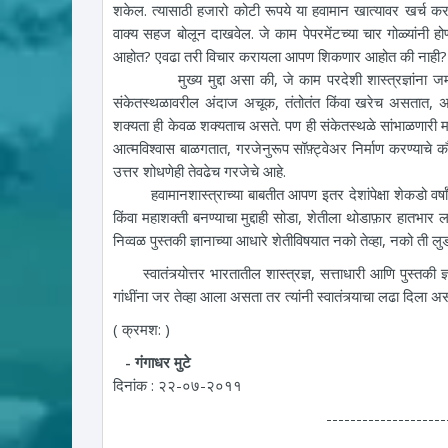
शकेल. त्यासाठी हजारो कोटी रूपये या हवामान खात्यावर खर्च करा
वाक्य सहज बोलून दाखवेल. जे काम पेपरमेंटच्या चार गोळ्यांनी ह
आहोत? एवढा तरी विचार करायला आपण शिकणार आहोत की नाही?
मुख्य मुद्दा असा की, जे काम परदेशी शास्त्रज्ञांना जमत आ
संकेतस्थळावरील अंदाज अचूक, तंतोतंत किंवा खरेच असतात, अस
शक्यता ही केवळ शक्यताच असते. पण ही संकेतस्थळे सांभाळणारी 
आत्मविश्वास बाळगतात, गरजेनुरूप सॉफ़्ट्वेअर निर्माण करण्याचे
उत्तर शोधणेही तेवढेच गरजेचे आहे.
हवामानशास्त्राच्या बाबतीत आपण इतर देशांपेक्षा शेकडो वर्षांन
किंवा महाशक्ती बनण्याचा मुद्दाही सोडा, शेतीला थोडाफ़ार हातभार
निव्वळ पुस्तकी ज्ञानाच्या आधारे शेतीविषयात नको तेव्हा, नको ती 
स्वातंत्र्योत्तर भारतातील शास्त्रज्ञ, सत्ताधारी आणि पुस्तकी ज्ञ
गांधींना जर तेव्हा आला असता तर त्यांनी स्वातंत्र्याचा लढा दिला 
( क्रमश: )
- गंगाधर मुटे
दिनांक : २२-०७-२०११
--------------------