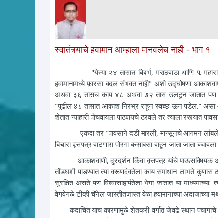
स्वातंत्र्याचे हवामान आम्हाला मानवलेच नाही - भाग १
"येत्या २४ तासात विदर्भ, मराठवाडा आणि प. महाराष्ट्रा
हवामानामध्ये फ़ारसा बदल संभवत नाही" अशी उद्‍घोषणा आकाशवाणी
अथवा ३६ तासच काय ४८ अथवा ७२ तास उलटून जातात पण आकाशा
"पुढील ४८ तासात आकाश निरभ्र राहून स्वच्छ ऊन पडेल," असा आक
शेतात न्याहारी पोचवायला पाठवायचे ठरवले तर त्याला रस्त्यात पा
एकदा तर "पावसाने दडी मारली, मान्सूनचे आगमन लांबले - शेतकरी
बिचारा वृत्तपत्र वाटणारा पोरगा कसाबसा वाहून जाता जाता बचावला 
आकाशवाणी, दुरदर्शन किंवा वृत्तपत्र यांचे पाऊसविषयक अंदाज
तोंडघशी पाडण्यात त्या वरूणदेवतेला काय समाधान लाभते कुणास ठा
सुरक्षित असते पण विश्वासाहार्यतेला भेगा जातात या माध्यमांच्या
वेगवेगळे टीव्ही चॅनेल जास्तीतजास्त वेळा हवामानाच्या अंदाजाच्
कदाचित याच कारणामुळे शेतकरी वर्गात जेवढे स्थान पंचागाचे आहे