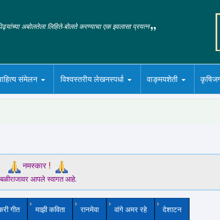
‌पिढ्यांच्या अबोलतेला लिहिते-बोलते करण्याचा एक इवलासा प्रयत्न
ाहित्य संमेलन
विश्वस्तरीय लेखनस्पर्धा
वाङ्मयशेती
कृषिज
!
नमस्कार
बळीराजावर आपले स्वागत आहे.
करी गीत
माझी कविता
रानमेवा
वांगे अमर रहे
देशाटन