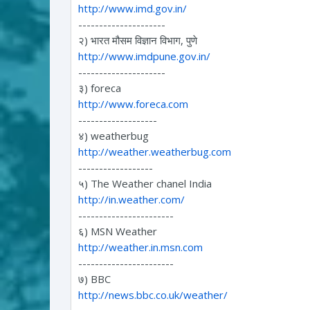
http://www.imd.gov.in/
---------------------
२) भारत मौसम विज्ञान विभाग, पुणे
http://www.imdpune.gov.in/
---------------------
३) foreca
http://www.foreca.com
-------------------
४) weatherbug
http://weather.weatherbug.com
------------------
५) The Weather chanel India
http://in.weather.com/
-----------------------
६) MSN Weather
http://weather.in.msn.com
-----------------------
७) BBC
http://news.bbc.co.uk/weather/