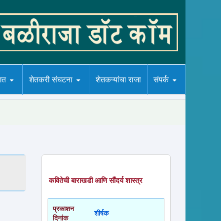
गत
शेतकरी संघटना
शेतकऱ्यांचा राजा
संपर्क
कवितेची बाराखडी आणि सौंदर्य शास्त्र
प्रकाशन
शीर्षक
दिनांक