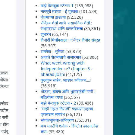
माझे फेसबूक स्टेटस-1
(139,988)
नागपुरी तडका - ई पुस्तक
(101,539)
पोळ्याच्या झडत्या
(92,326)
सेंद्रिय शेती आणि रासायनिक शेती :
संभ्रावस्था आणि वास्तविकता
(85,861)
शुभारंभ
(65,144)
विनोदी मिर्चीमसाला : दर्जेदार विनोद संग्रह
(56,397)
रानमेवा - भूमिका
(53,870)
आजचे शेतमालाचे बाजारभाव
(53,806)
What went wrong with
Independence? chapter-3 -
सतात.
Sharad Joshi
(41,175)
 मोघम
कुलगुरू साहेब, आव्हान स्वीकारा....!
(36,918)
ेल्या
भोंडला, हादगा आणि भुलाबाईची गाणी :
महिलांच्या व्यथा
(36,567)
माझे फेसबूक स्टेटस - 2
(36,406)
ल्लेख
“माझी गझल निराळी” गझलसंग्रहाचा
ीमधील
प्रकाशन समारंभ
(36,121)
ा सरी
संपर्क/सुचना/अभिप्राय
(35,531)
ोध होत
माय मराठीचे श्लोक - रिंगटोन डाउनलोड
र्तवू
करा.
(35,480)