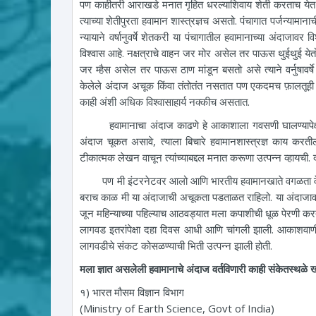
पण काहीतरी आराखडे मनात गृहित धरल्याशिवाय शेती करताच येत ना
त्याच्या शेतीपुरता हवामान शास्त्रज्ञच असतो. पंचागात पर्जन्याम
न्यायाने वर्षानुवर्षे शेतकरी या पंचागातील हवामानाच्या अंदाजावर
विश्वास आहे. नक्षत्राचे वाहन जर मोर असेल तर पाऊस थुईथुई य
जर म्हैस असेल तर पाऊस ठाण मांडून बसतो असे त्याने वर्नुषावर्षे 
केलेले अंदाज अचूक किंवा तंतोतंत नसतात पण एकदमच फ़ालतूही न
काही अंशी अधिक विश्वासाहार्य नक्कीच असतात.
हवामानाचा अंदाज काढणे हे आकाशाला गवसणी घालण्यापेक्षा ज
अंदाज चूकत असावे, त्याला बिचारे हवामानशास्त्रज्ञ काय करतील
टीकात्मक लेखन वाचून त्यांच्याबद्दल मनात करूणा उत्पन्न व्हायची. द
पण मी इंटरनेटवर आलो आणि भारतीय हवामानखाते वगळता वेगवेगळ
बराच काळ मी या अंदाजाची अचूकता पडताळत राहिलो. या अंदाजावर 
जून महिन्याच्या पहिल्याच आठवड्यात मला कपाशीची धूळ पेरणी कर
लागवड इतरांपेक्षा दहा दिवस आधी आणि चांगली झाली. आकाशवाणी-टी
लागवडीचे संकट कोसळण्याची भिती उत्पन्न झाली होती.
मला ज्ञात असलेली हवामानाचे अंदाज वर्तविणारी काही संकेतस्थळे 
१) भारत मौसम विज्ञान विभाग
(Ministry of Earth Science, Govt of India)