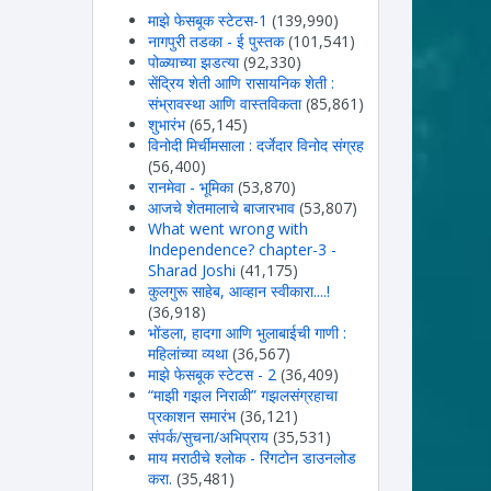
माझे फेसबूक स्टेटस-1
(139,990)
नागपुरी तडका - ई पुस्तक
(101,541)
पोळ्याच्या झडत्या
(92,330)
सेंद्रिय शेती आणि रासायनिक शेती :
संभ्रावस्था आणि वास्तविकता
(85,861)
शुभारंभ
(65,145)
विनोदी मिर्चीमसाला : दर्जेदार विनोद संग्रह
(56,400)
रानमेवा - भूमिका
(53,870)
आजचे शेतमालाचे बाजारभाव
(53,807)
What went wrong with
Independence? chapter-3 -
Sharad Joshi
(41,175)
कुलगुरू साहेब, आव्हान स्वीकारा....!
(36,918)
भोंडला, हादगा आणि भुलाबाईची गाणी :
महिलांच्या व्यथा
(36,567)
माझे फेसबूक स्टेटस - 2
(36,409)
“माझी गझल निराळी” गझलसंग्रहाचा
प्रकाशन समारंभ
(36,121)
संपर्क/सुचना/अभिप्राय
(35,531)
माय मराठीचे श्लोक - रिंगटोन डाउनलोड
करा.
(35,481)