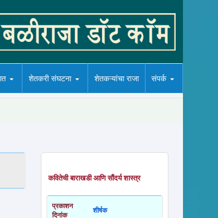
गत
शेतकरी संघटना
शेतकऱ्यांचा राजा
संपर्क
कवितेची बाराखडी आणि सौंदर्य शास्त्र
प्रकाशन
शीर्षक
दिनांक