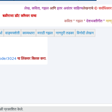
लेख, कविता, गझल
आणि
इतर अवांतर साहित्य
लेखनाचे
© सर्वाधिकार
सुरक्षित आह
बळीराजा डॉट कॉमवर वाचा
कविता * गझल * 
देशभक्तीगीत * 
नागपुरी तड
धा
वाङ्मयशेती
काव्यधारा
मराठी गझल
नागपुरी तडका
विनोदी लेखन
node/3024
या लिंकवर क्लिक करा.
ी प्रकाशित केले.