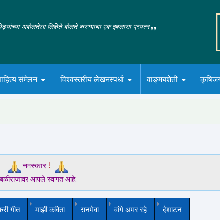
‌पिढ्यांच्या अबोलतेला लिहिते-बोलते करण्याचा एक इवलासा प्रयत्न
ाहित्य संमेलन
विश्वस्तरीय लेखनस्पर्धा
वाङ्मयशेती
कृषिज
!
नमस्कार
बळीराजावर आपले स्वागत आहे.
करी गीत
माझी कविता
रानमेवा
वांगे अमर रहे
देशाटन