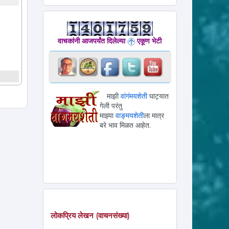
वाचकांनी आजपर्यंत दिलेल्या
एकूण भेटी
माझी
वांगंमयशेती
घाट्यात
गेली परंतु
माझ्या
वाङ्मयशेती
ला मात्र
बरे भाव मिळत आहेत.
लोकप्रिय लेखन (वाचनसंख्या)