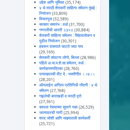
उद्देश आणि भूमिका
(35,174)
४ थे मराठी शेतकरी साहित्य संमेलन मुंबई :
नियोजन
(33,809)
विचारपूस
(32,589)
सत्कार समारंभ : वर्धा
(31,700)
गणपतीची आरती ॥३५॥
(30,884)
शेतकरी साहित्य संमेलन : सिंहावलोकन व
पुढील नियोजन
(30,301)
हंबरून वासराले चाटते जवा गाय
(29,169)
शेतकरी संघटना लोगो, बिल्ला
(28,986)
पहिले अ.भा.म.शे.सा.संमेलन, वर्धा :
कार्यक्रमपत्रिका
(28,760)
पायाखालची वीट दे : भक्तीगीत ।।७।।
(28,201)
ऑनलाईन अग्रिम प्रतिनिधी नोंदणी : ४ थे
संमेलन
(27,768)
गझलेची बाराखडी व मराठी वृत्ते
(27,361)
कापला रेशमाच्या सुताने गळा
(26,529)
जात्यावरची गाणी
(25,994)
शरद जोशी आणि माझ्यातली कार्यकर्ती
(25,721)