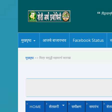
पिढ्यान्
मुखपृष्ठ
आजचे बाजारभाव
Facebook Status
स
मुखपृष्ठ
>> मित्र समृद्धी महामार्गा सारखा
HOME
शेतकरी
समीक्षण
समारंभ
शेत