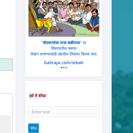
ram
ssage
"
शेतकऱ्यांचा राजा बळीराजा"
या
विषयावरील समग्र
लेखन वाचण्यासाठी खालील लिंकवर क्लिक करा.
baliraja.com/srbali
*
**
हवे ते शोधा
शोध