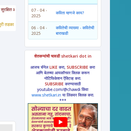
ेत. या साईटवरचे साहित्य इतरांना पाठवायचे असल्यास कृपया साईटचा पत्ता इतरांना कळवाव
07 - 04 -
कविता म्हणजे काय?
2025
का *
 लावणी * अंगाईगीत * शेतकरीगीत * ललीत लेख * कथा * 
विडंबन *
हादग्याची गाणी *
06 - 04 -
कवितेची व्याख्या - कवितेची
2025
बाराखडी
शेतकऱ्यांची चावडी shetkari dot in
आजच चॅनेल
LIKE
करा,
SUBSCRIBE
करा
आणि बेलच्या आयकॉनवर क्लिक करून
नोटिफिकेशन ऍक्टिव्ह करा.
SUBSRIBE
करण्यासाठी
youtube.com/@chawdi किंवा
www.shetkari.in
या लिंकवर क्लिक करा.
***