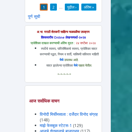
1
2
…
पुढील ›
अंतिम »
पाने
पुर्ण सूची
अ.भा. मराठी शेतकरी साहित्य चळवळीचा उपक्रम
विश्वस्तरीय Online लेखनस्पर्धा-२०२४
प्रवेशिका दाखल करण्याची अंतिम मुदत :
२४ सप्टेंबर २०२४
स्पर्धेचे स्वरूप, पारितोषिकाचे स्वरूप, प्रवेशिका सादर
करण्याची पद्धत, नियम व शर्ती, याविषयी सविस्तर माहिती
येथे
उपलब्ध आहे.
सादर झालेल्या प्रवेशिका
येथे
पाहता येतील.
=-=-=-=-=
आज सर्वाधिक वाचन
विनोदी मिर्चीमसाला : दर्जेदार विनोद संग्रह
(148)
माझे फेसबूक स्टेटस-1
(129)
आजचे शेतमालाचे बाजारभाव
(117)