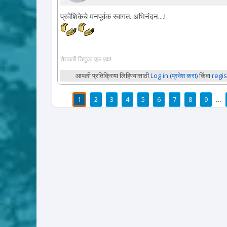
प्रवेशिकेचे मनपूर्वक स्वागत. अभिनंदन....!
शेतकरी तितुका एक एक!
आपली प्रतिक्रिया लिहिण्यासाठी
Log in (प्रवेश करा)
किंवा
regis
1
2
3
4
5
6
7
8
9
…
पाने