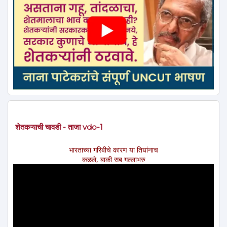
शेतकऱ्याची चावडी - ताजा vdo-1
भारताच्या गरिबीचे कारण या तिघांनाच
कळले, बाकी सब गल्लाभरु