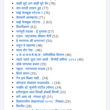
काही सुटे अन काही मुटे शेर
(78)
माय मराठी स्तवन git
(77)
माझे फेसबूक स्टेटस-1
(76)
शेतकरी आत्महत्या
(71)
माझे फेसबूक स्टेटस - 2
(63)
विलगीकरण
(62)
नागपुरी तडका - ई पुस्तक
(57)
गज़ल : घाट्याच्या सौद्यात शेती
(52)
हे गणराज्य की धनराज्य?
(50)
पाहून घे महात्म्या
(48)
घाला दोन रेघा...
(46)
४ थे अ.भा.म.शे.सा.सं : पारितोषिक वितरण
(40)
पहाटे पहाटे तुला जाग आली : विनोदी कविता ॥२५॥
(40)
डोळे पाण्याचा बंधारा
(39)
गझल : नयनातला पाऊस
(37)
हिरवंं सपान
(35)
रेंज इथं मिळत नाही...
(34)
कोरड्या डोळ्यात पाऊसओढ ...!
(34)
राखीव डॉ. शुभांगी पाटील (भोयर)
(34)
हरीतगृहात लाल पिवळी ढोबळी मिरची
(33)
वांगे अमर रहे -गंगाधर मुटे
(31)
विश्वस्तरीय लेखनस्पर्धा-२०१९ : निकाल
(29)
विपरीत
(28)