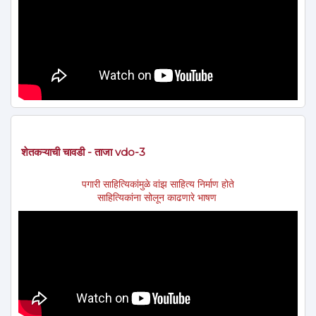
शेतकऱ्याची चावडी - ताजा vdo-3
पगारी साहित्यिकांमुळे वांझ साहित्य निर्माण होते
साहित्यिकांना सोलून काढणारे भाषण