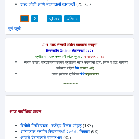
शरद जोशी आणि माझ्यातली कार्यकर्ती
(25,757)
1
2
…
पुढील ›
अंतिम »
पाने
पुर्ण सूची
अ.भा. मराठी शेतकरी साहित्य चळवळीचा उपक्रम
विश्वस्तरीय Online लेखनस्पर्धा-२०२४
प्रवेशिका दाखल करण्याची अंतिम मुदत :
२४ सप्टेंबर २०२४
स्पर्धेचे स्वरूप, पारितोषिकाचे स्वरूप, प्रवेशिका सादर करण्याची पद्धत, नियम व शर्ती, याविषयी
सविस्तर माहिती
येथे
उपलब्ध आहे.
सादर झालेल्या प्रवेशिका
येथे
पाहता येतील.
=-=-=-=-=
आज सर्वाधिक वाचन
विनोदी मिर्चीमसाला : दर्जेदार विनोद संग्रह
(133)
आंतरजाल-स्तरीय लेखनस्पर्धा-२०१४ : निकाल
(93)
आजचे शेतमालाचे बाजारभाव
(85)