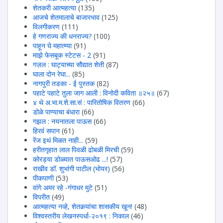
शेतकरी आत्महत्या
(135)
आजचे शेतमालाचे बाजारभाव
(125)
विलगीकरण
(111)
हे गणराज्य की धनराज्य?
(100)
पाहून घे महात्म्या
(91)
माझे फेसबूक स्टेटस - 2
(91)
गज़ल : घाट्याच्या सौद्यात शेती
(87)
घाला दोन रेघा...
(85)
नागपुरी तडका - ई पुस्तक
(82)
पहाटे पहाटे तुला जाग आली : विनोदी कविता ॥२५॥
(67)
४ थे अ.भा.म.शे.सा.सं : पारितोषिक वितरण
(66)
डोळे पाण्याचा बंधारा
(66)
गझल : नयनातला पाऊस
(66)
हिरवंं सपान
(61)
रेंज इथं मिळत नाही...
(59)
हरीतगृहात लाल पिवळी ढोबळी मिरची
(59)
कोरड्या डोळ्यात पाऊसओढ ...!
(57)
राखीव डॉ. शुभांगी पाटील (भोयर)
(56)
पीकपाणी
(53)
वांगे अमर रहे -गंगाधर मुटे
(51)
विपरीत
(49)
आत्महत्या नव्हे, शेतकर्‍यांचा शासकीय खून!
(48)
विश्वस्तरीय लेखनस्पर्धा-२०१९ : निकाल
(46)