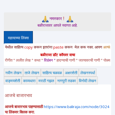
!
नमस्कार
बळीराजावर आपले स्वागत आहे.
महत्वाच्या लिंक्स
ील साहित्य
copy
करून
इतरांना
paste
करून
मेल करू नका. आपण
अत्यंत संवेदनशी
बळीराजा डॉट कॉमवर वाचा
रीगीत * ललीत लेख * कथा * 
विडंबन *
हादग्याची गाणी * जात्यावरची गाणी * पोळ्याच्या झडत
नवीन लेखन
ताजे लेखन
साहित्य चळवळ
अक्षरशेती
लेखनस्पर्धा
वाङ्मयशेती
काव्यधारा
मराठी गझल
नागपुरी तडका
विनोदी लेखन
आजचे बाजारभाव
आजचे बाजारभाव पाहण्यासाठी
https://www.baliraja.com/node/3024
या लिंकवर क्लिक करा.