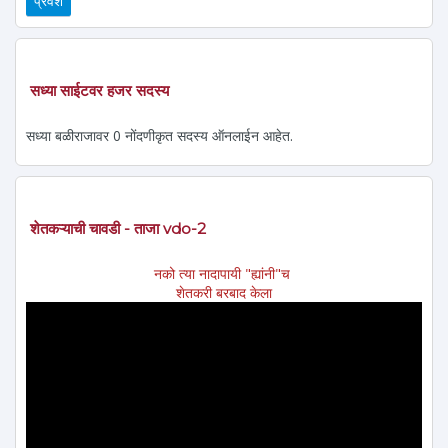
सध्या साईटवर हजर सदस्य
सध्या बळीराजावर 0 नोंदणीकृत सदस्य ऑनलाईन आहेत.
शेतकऱ्याची चावडी - ताजा vdo-2
नको त्या नादापायी "ह्यांनी"च
शेतकरी बरबाद केला