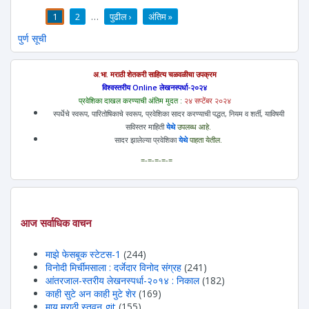
1
2
…
पुढील ›
अंतिम »
पाने
पुर्ण सूची
अ.भा. मराठी शेतकरी साहित्य चळवळीचा उपक्रम
विश्वस्तरीय Online लेखनस्पर्धा-२०२४
प्रवेशिका दाखल करण्याची अंतिम मुदत :
२४ सप्टेंबर २०२४
स्पर्धेचे स्वरूप, पारितोषिकाचे स्वरूप, प्रवेशिका सादर करण्याची पद्धत, नियम व शर्ती, याविषयी
सविस्तर माहिती
येथे
उपलब्ध आहे.
सादर झालेल्या प्रवेशिका
येथे
पाहता येतील.
=-=-=-=-=
आज सर्वाधिक वाचन
माझे फेसबूक स्टेटस-1
(244)
विनोदी मिर्चीमसाला : दर्जेदार विनोद संग्रह
(241)
आंतरजाल-स्तरीय लेखनस्पर्धा-२०१४ : निकाल
(182)
काही सुटे अन काही मुटे शेर
(169)
माय मराठी स्तवन git
(155)