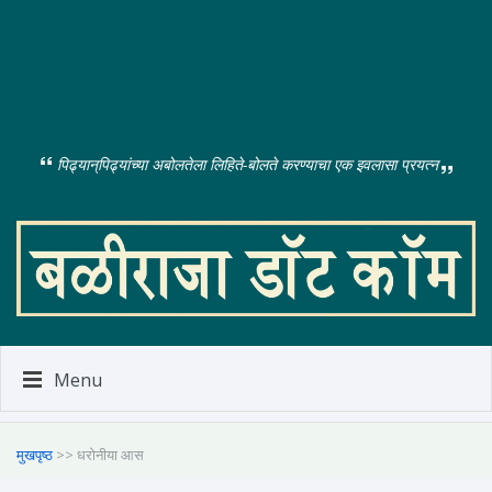
पिढ्यान्‌पिढ्यांच्या अबोलतेला लिहिते-बोलते करण्याचा एक इवलासा प्रयत्न
Menu
मुखपृष्ठ
>> धरोनीया आस