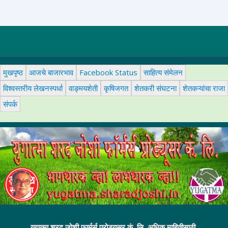
मुखपृष्ठ
आजचे बाजारभाव
Facebook Status
साहित्य संमेलन
विश्वस्तरीय लेखनस्पर्धा
वाङ्मयशेती
कृषिजगत
शेतकरी संघटना
शेतकऱ्यांचा राजा
संपर्क
युगात्मा शरद जोशी फार्मर्स प्रोड्यूसर कं. लि. अधिक माहितीसाठी