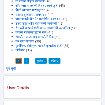
तो पाऊस तेंव्हाच ऊघडला
(46)
संमेलनातील कवीची निवड : कार्यपद्धती
(45)
किती चाटणार भारतपुत्रा?
(45)
॥सांगा तुकारामा : अभंग-४॥
(44)
पायाखालची वीट दे : भक्तीगीत ।।७।।
(42)
शरद जोशी आणि माझ्यातली कार्यकर्ती
(42)
शेतकरी चळवळीसाठी समाज माध्यमांची उपयोगिता
(41)
कापला रेशमाच्या सुताने गळा
(41)
पिकलेला काटा अन् करपलेली पिके
(40)
कर तृप्त पावसाने
(39)
कृषिनिष्ठ, शेतीभूषण म्हणजे कुर्‍हाडीचे दांडे?
(35)
गांधीबाबा
(35)
1
2
…
पुढील ›
अंतिम »
पाने
पुर्ण सूची
User Details