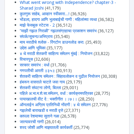
What went wrong with Independence? chapter-3 -
Sharad Joshi
(41,179)
कुलगुरू साहेब, आव्हान स्वीकारा....!
(36,926)
भोंडला, हादगा आणि भुलाबाईची गाणी : महिलांच्या व्यथा
(36,582)
माझे फेसबूक स्टेटस - 2
(36,512)
“माझी गझल निराळी” गझलसंग्रहाचा प्रकाशन समारंभ
(36,127)
संपर्क/सुचना/अभिप्राय
(35,540)
माय मराठीचे श्लोक - रिंगटोन डाउनलोड करा.
(35,493)
उद्देश आणि भूमिका
(35,177)
४ थे मराठी शेतकरी साहित्य संमेलन मुंबई : नियोजन
(33,822)
विचारपूस
(32,606)
सत्कार समारंभ : वर्धा
(31,706)
गणपतीची आरती ॥३५॥
(30,913)
शेतकरी साहित्य संमेलन : सिंहावलोकन व पुढील नियोजन
(30,308)
हंबरून वासराले चाटते जवा गाय
(29,179)
शेतकरी संघटना लोगो, बिल्ला
(29,001)
पहिले अ.भा.म.शे.सा.संमेलन, वर्धा : कार्यक्रमपत्रिका
(28,775)
पायाखालची वीट दे : भक्तीगीत ।।७।।
(28,250)
ऑनलाईन अग्रिम प्रतिनिधी नोंदणी : ४ थे संमेलन
(27,776)
गझलेची बाराखडी व मराठी वृत्ते
(27,371)
कापला रेशमाच्या सुताने गळा
(26,578)
जात्यावरची गाणी
(26,014)
शरद जोशी आणि माझ्यातली कार्यकर्ती
(25,774)