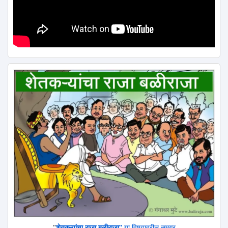
"
शेतकऱ्यांचा राजा बळीराजा"
या विषयावरील समग्र