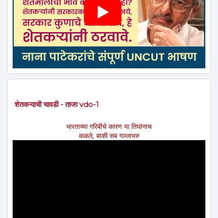
शेतकऱ्याची चावडी - ताजा vdo-1
भारताच्या गरिबीचे कारण या तिघांनाच
कळले, बाकी सब गल्लाभरु