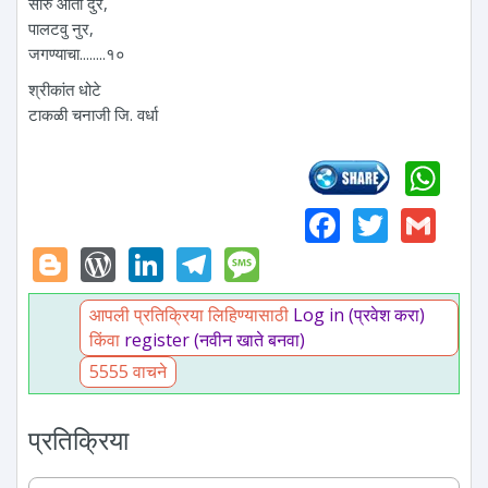
सारु आता दुर,
पालटवु नुर,
जगण्याचा........१०
श्रीकांत धोटे
टाकळी चनाजी जि. वर्धा
Wh
Faceboo
Twitte
Gm
Blogger
WordPress
LinkedIn
Telegram
Message
आपली प्रतिक्रिया लिहिण्यासाठी
Log in (प्रवेश करा)
किंवा
register (नवीन खाते बनवा)
5555 वाचने
प्रतिक्रिया