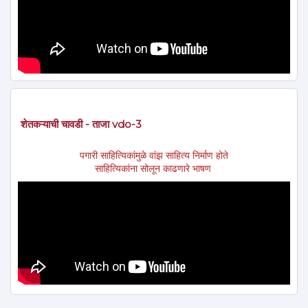
शेतकऱ्याची चावडी - ताजा vdo-3
पगारी साहित्यिकांमुळे वांझ साहित्य निर्माण होते
साहित्यिकांना सोलून काढणारे भाषण