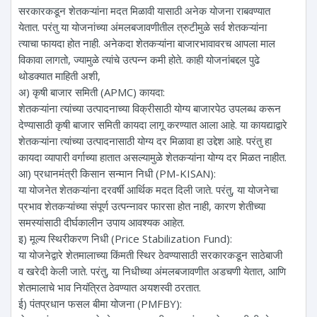
सरकारकडून शेतकऱ्यांना मदत मिळावी यासाठी अनेक योजना राबवण्यात
येतात. परंतु या योजनांच्या अंमलबजावणीतील त्रुटीमुळे सर्व शेतकऱ्यांना
त्याचा फायदा होत नाही. अनेकदा शेतकऱ्यांना बाजारभावावरच आपला माल
विकावा लागतो, ज्यामुळे त्यांचे उत्पन्न कमी होते. काही योजनांबद्दल पुढे
थोडक्यात माहिती अशी,
अ) कृषी बाजार समिती (APMC) कायदा:
शेतकऱ्यांना त्यांच्या उत्पादनाच्या विक्रीसाठी योग्य बाजारपेठ उपलब्ध करून
देण्यासाठी कृषी बाजार समिती कायदा लागू करण्यात आला आहे. या कायद्याद्वारे
शेतकऱ्यांना त्यांच्या उत्पादनासाठी योग्य दर मिळावा हा उद्देश आहे. परंतु हा
कायदा व्यापारी वर्गाच्या हातात असल्यामुळे शेतकऱ्यांना योग्य दर मिळत नाहीत.
आ) प्रधानमंत्री किसान सन्मान निधी (PM-KISAN):
या योजनेत शेतकऱ्यांना दरवर्षी आर्थिक मदत दिली जाते. परंतु, या योजनेचा
प्रभाव शेतकऱ्यांच्या संपूर्ण उत्पन्नावर फारसा होत नाही, कारण शेतीच्या
समस्यांसाठी दीर्घकालीन उपाय आवश्यक आहेत.
इ) मूल्य स्थिरीकरण निधी (Price Stabilization Fund):
या योजनेद्वारे शेतमालाच्या किंमती स्थिर ठेवण्यासाठी सरकारकडून साठेबाजी
व खरेदी केली जाते. परंतु, या निधीच्या अंमलबजावणीत अडचणी येतात, आणि
शेतमालाचे भाव नियंत्रित ठेवण्यात अयशस्वी ठरतात.
ई) पंतप्रधान फसल बीमा योजना (PMFBY):