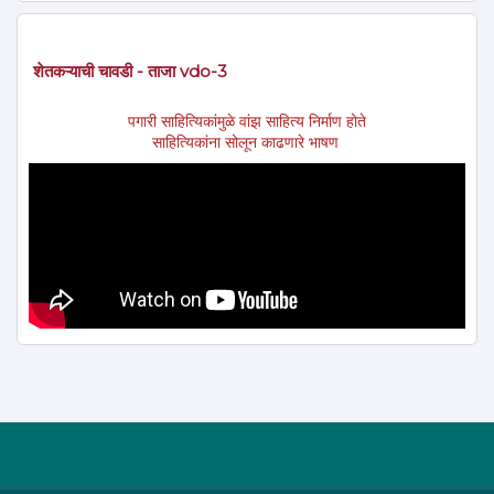
शेतकऱ्याची चावडी - ताजा vdo-3
पगारी साहित्यिकांमुळे वांझ साहित्य निर्माण होते
साहित्यिकांना सोलून काढणारे भाषण