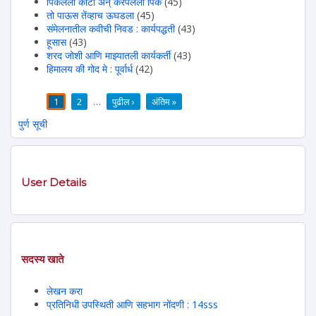
पिकलेला काटा अन् करपलेली पिके
(45)
तो पाऊस तेंव्हाच ऊघडला
(45)
संमेलनातील कवीची निवड : कार्यपद्धती
(43)
हूसास
(43)
शरद जोशी आणि माझ्यातली कार्यकर्ती
(43)
हिमालय की गोद मे : पूर्वार्ध
(42)
1
2
…
पुढील ›
अंतिम »
पाने
पुर्ण सूची
User Details
सदस्य खाते
लेखन करा
प्रतिनिधी उपस्थिती आणि सहभाग नोंदणी : 14sss