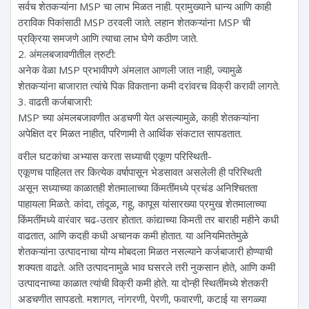
सर्वच शेतकऱ्यांना MSP चा लाभ मिळत नाही. प्रामुख्याने धान्य आणि काही
ठराविक पिकांसाठी MSP ठरवली जाते. लहान शेतकऱ्यांना MSP ची
प्रक्रिया समजणे आणि त्याचा लाभ घेणे कठीण जाते.
2. अंमलबजावणीतील त्रुटी:
अनेक वेळा MSP प्रभावीपणे अंमलात आणली जात नाही, ज्यामुळे
शेतकऱ्यांना बाजारात त्यांचे पिक विकताना कमी दरांवरच विक्री करावी लागते.
3. वाढती कर्जबाजारी:
MSP च्या अंमलबजावणीत अडचणी येत असल्यामुळे, काही शेतकऱ्यांना
अपेक्षित दर मिळत नाहीत, परिणामी ते आर्थिक संकटात सापडतात.
वरील घटकांचा अभ्यास करता सध्याची एकूण परिस्थिती-
एकूणच पाहिलत तर कित्येक वर्षापासून भेडसावत असलेली ही परिस्थिती
असून सध्याच्या काळातही शेतमालाच्या किंमतींमध्ये प्रचंड अनिश्चितता
पाहायला मिळते. कांदा, तांदूळ, गहू, कापूस यांसारख्या प्रमुख शेतमालाच्या
किंमतींमध्ये वारंवार चढ-उतार होतात. कांद्याच्या किमती तर बाराही महीने कधी
वाढतात, आणि कदही कधी अचानक कमी होतात. या अनियमिततेमुळे
शेतकऱ्यांना उत्पादनाचा योग्य मोबदला मिळत नसल्याने कर्जबाजारी होण्याची
शक्यता वाढते. अति उत्पादनामुळे भाव घसरले तरी नुकसान होते, आणि कमी
उत्पादनाच्या काळात त्यांची विक्री कमी होते. या दोन्ही स्थितींमध्ये शेतकरी
अडचणीत सापडतो. मशागत, नांगरणी, पेरणी, फवारणी, कटाई या सगळ्या