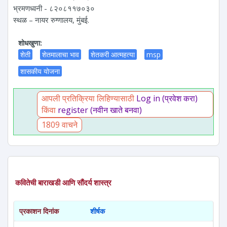
भ्रमणध्वनी - ८२०८११७०३०
स्थळ – नायर रुग्णालय, मुंबई.
शोधखुणा:
शेती
शेतमालाचा भाव
शेतकरी आत्महत्या
msp
शासकीय योजना
आपली प्रतिक्रिया लिहिण्यासाठी
Log in (प्रवेश करा)
किंवा
register (नवीन खाते बनवा)
1809 वाचने
कवितेची बाराखडी आणि सौंदर्य शास्त्र
प्रकाशन दिनांक
शीर्षक