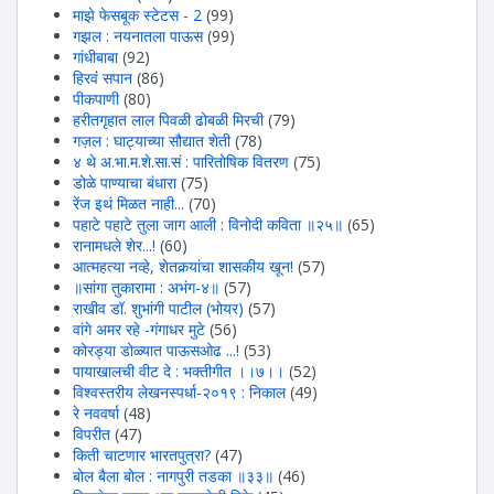
माझे फेसबूक स्टेटस - 2
(99)
गझल : नयनातला पाऊस
(99)
गांधीबाबा
(92)
हिरवंं सपान
(86)
पीकपाणी
(80)
हरीतगृहात लाल पिवळी ढोबळी मिरची
(79)
गज़ल : घाट्याच्या सौद्यात शेती
(78)
४ थे अ.भा.म.शे.सा.सं : पारितोषिक वितरण
(75)
डोळे पाण्याचा बंधारा
(75)
रेंज इथं मिळत नाही...
(70)
पहाटे पहाटे तुला जाग आली : विनोदी कविता ॥२५॥
(65)
रानामधले शेर...!
(60)
आत्महत्या नव्हे, शेतकर्‍यांचा शासकीय खून!
(57)
॥सांगा तुकारामा : अभंग-४॥
(57)
राखीव डॉ. शुभांगी पाटील (भोयर)
(57)
वांगे अमर रहे -गंगाधर मुटे
(56)
कोरड्या डोळ्यात पाऊसओढ ...!
(53)
पायाखालची वीट दे : भक्तीगीत ।।७।।
(52)
विश्वस्तरीय लेखनस्पर्धा-२०१९ : निकाल
(49)
रे नववर्षा
(48)
विपरीत
(47)
किती चाटणार भारतपुत्रा?
(47)
बोल बैला बोल : नागपुरी तडका ॥३३॥
(46)