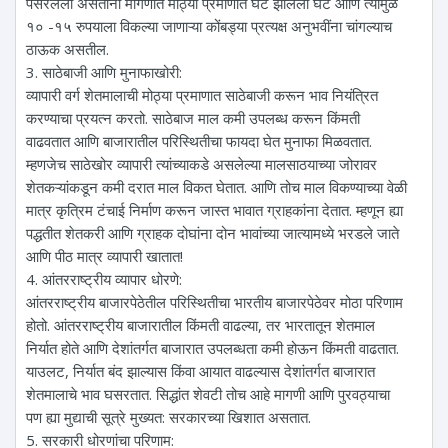
पसरलेली असताना मागणीत मोठ्या प्रमाणात घट झालेली घट आणि त्यामुळे
१० -१५ रुपयाला विकल्या जाणाऱ्या कोंबड्या प्रत्यक्ष अनुभवींना चांगल्याच
ठाऊक असतील.
3. साठेबाजी आणि मुनाफाखोरी:
व्यापारी वर्ग शेतमालाची मोठ्या प्रमाणात साठेबाजी करून भाव नियंत्रित
करण्याचा प्रयत्न करतो. साठेबाज माल कमी उपलब्ध करून किंमती
वाढवतात आणि बाजारातील परिस्थितीचा फायदा घेत मुनाफा मिळवतात.
म्हणजेच साठेखोर व्यापारी त्यांच्याकडे असलेल्या मालसाठयाच्या जोरावर
शेतकऱ्यांकडून कमी दरात माल विकत घेतात. आणि तोच माल विकण्याच्या वेळी
मात्र कृत्रिम टंचाई निर्माण करून जास्त भावात ग्राहकांना देतात. म्हणून ह्या
पद्धतीत शेतकरी आणि ग्राहक दोघांना दोन भावांच्या जात्यामध्ये भरडले जाते
आणि पीठ मात्र व्यापारी खातात!
4. आंतरराष्ट्रीय व्यापार धोरणे:
आंतरराष्ट्रीय बाजारपेठेतील परिस्थितीचा भारतीय बाजारपेठेवर मोठा परिणाम
होतो. आंतरराष्ट्रीय बाजारातील किंमती वाढल्या, तर भारतातून शेतमाल
निर्यात होते आणि देशांतर्गत बाजारात उपलब्धता कमी होऊन किंमती वाढतात.
याउलट, निर्यात बंद झाल्यास किंवा आयात वाढल्यास देशांतर्गत बाजारात
शेतमालाचे भाव घसरतात. सिद्धांत शेवटी तोच आहे मागणी आणि पुरवठ्याचा
पण ह्या मुद्याची सूत्रे मुख्यत: सरकारच्या खिशात असतात.
5. सरकारी धोरणांचा परिणाम: