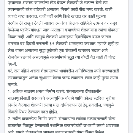
प्रवासात असंख्य समस्यांना तोंड देऊन शेतकरी जे उत्पन्न घेतो त्या
उत्पन्नातही बरेच वाटेकरी असतात. निसर्ग काही पीक नष्ट करतो, काही
श्वापदे नष्ट करतात, काही पक्षी आणि किडे खातात तर काही पुढच्या
पेरणीसाठी राखून ठेवली जातात. त्यानंतर शिलक राहिलेले उत्पन्न वर नमूद
केलेल्या प्रक्रियांमधून जात असताना बऱ्याचवेळा शेतकऱ्यांना त्यांचा मोबदला
मिळत नाही. आणि त्यामुळे शेतकरी आत्महत्या दिवसेंदिवस वाढत जातात.
भारतात दर दिवशी सरासरी ३१ शेतकरी आत्महत्या करतात. म्हणजे तुम्ही हा
लेख वाचत असताना सुद्धा कुठेतरी एक शेतकरी फासावर चढला आहे!
रोजचेच रडगाणे असल्यामुळे बातम्यांमध्ये सुद्धा त्या गोष्टी येत नाही ती गोष्ट
वेगळी.
बरं, तस पहिलं असता शेतमालाच्या भावांवरील अनिश्चितता कमी करण्यासाठी
सरकारकडून अनेक सुधारणा केल्या जाऊ शकतात. त्यात काही मुख्य उपाय
म्हणजे:
1. अधिक साठवण क्षमता निर्माण करणे: शेतमालाच्या दीर्घकालीन
साठवणुकीसाठी सरकारने अत्याधुनिक गोदामे आणि कोल्ड स्टोरेज सुविधा
निर्माण केल्यास शेतकरी त्यांचा माल दीर्घकाळासाठी ठेवू शकतील, ज्यामुळे
किंमती स्थिर ठेवण्यात मदत होईल.
2. नवीन बाजारपेठा निर्माण करणे: शेतकऱ्यांना त्यांच्या उत्पादनासाठी योग्य
बाजारपेठ मिळवून देण्यासाठी स्थानिक बाजारपेठांची उभारणी करणे आवश्यक
आहे. यामुळे शेतकऱ्यांना आपल्या उत्पादनासाठी योग्य किंमत मिळेल.