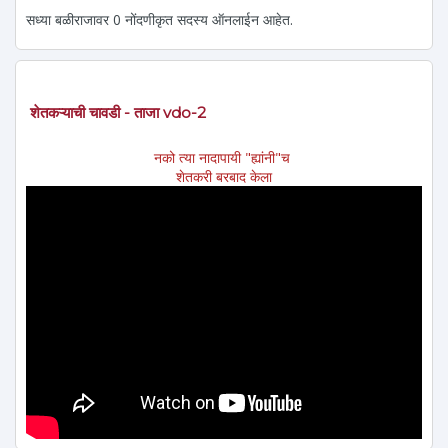
सध्या बळीराजावर 0 नोंदणीकृत सदस्य ऑनलाईन आहेत.
शेतकऱ्याची चावडी - ताजा vdo-2
नको त्या नादापायी "ह्यांनी"च
शेतकरी बरबाद केला