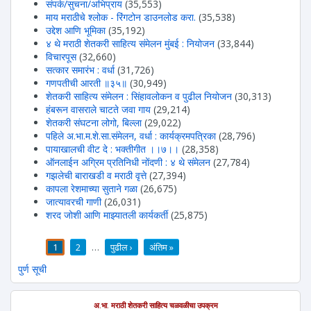
संपर्क/सुचना/अभिप्राय
(35,553)
माय मराठीचे श्लोक - रिंगटोन डाउनलोड करा.
(35,538)
उद्देश आणि भूमिका
(35,192)
४ थे मराठी शेतकरी साहित्य संमेलन मुंबई : नियोजन
(33,844)
विचारपूस
(32,660)
सत्कार समारंभ : वर्धा
(31,726)
गणपतीची आरती ॥३५॥
(30,949)
शेतकरी साहित्य संमेलन : सिंहावलोकन व पुढील नियोजन
(30,313)
हंबरून वासराले चाटते जवा गाय
(29,214)
शेतकरी संघटना लोगो, बिल्ला
(29,022)
पहिले अ.भा.म.शे.सा.संमेलन, वर्धा : कार्यक्रमपत्रिका
(28,796)
पायाखालची वीट दे : भक्तीगीत ।।७।।
(28,358)
ऑनलाईन अग्रिम प्रतिनिधी नोंदणी : ४ थे संमेलन
(27,784)
गझलेची बाराखडी व मराठी वृत्ते
(27,394)
कापला रेशमाच्या सुताने गळा
(26,675)
जात्यावरची गाणी
(26,031)
शरद जोशी आणि माझ्यातली कार्यकर्ती
(25,875)
1
2
…
पुढील ›
अंतिम »
पाने
पुर्ण सूची
अ.भा. मराठी शेतकरी साहित्य चळवळीचा उपक्रम