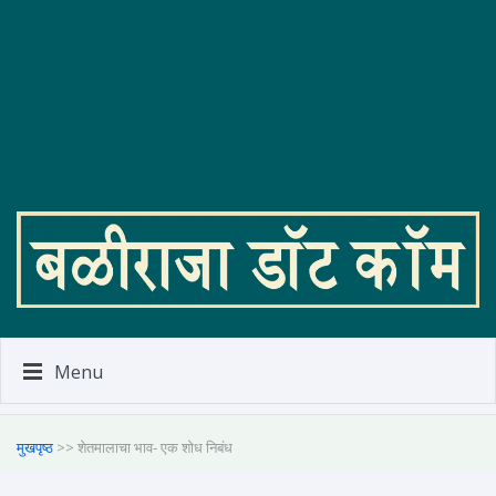
Menu
मुखपृष्ठ
>> शेतमालाचा भाव- एक शोध निबंध