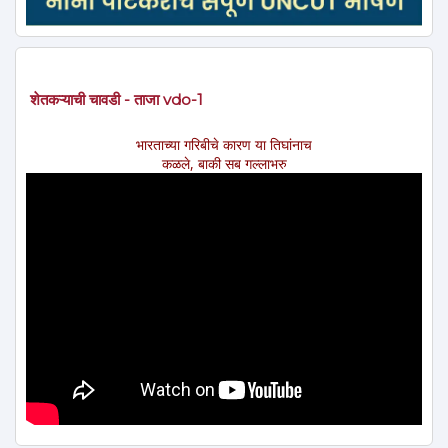
शेतकऱ्याची चावडी - ताजा vdo-1
भारताच्या गरिबीचे कारण या तिघांनाच
कळले, बाकी सब गल्लाभरु