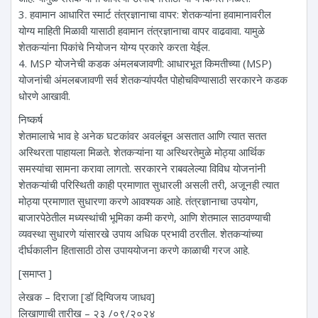
3. हवामान आधारित स्मार्ट तंत्रज्ञानाचा वापर: शेतकऱ्यांना हवामानावरील
योग्य माहिती मिळावी यासाठी हवामान तंत्रज्ञानाचा वापर वाढवावा. यामुळे
शेतकऱ्यांना पिकांचे नियोजन योग्य प्रकारे करता येईल.
4. MSP योजनेची कडक अंमलबजावणी: आधारभूत किमतीच्या (MSP)
योजनांची अंमलबजावणी सर्व शेतकऱ्यांपर्यंत पोहोचविण्यासाठी सरकारने कडक
धोरणे आखावी.
निष्कर्ष
शेतमालाचे भाव हे अनेक घटकांवर अवलंबून असतात आणि त्यात सतत
अस्थिरता पाहायला मिळते. शेतकऱ्यांना या अस्थिरतेमुळे मोठ्या आर्थिक
समस्यांचा सामना करावा लागतो. सरकारने राबवलेल्या विविध योजनांनी
शेतकऱ्यांची परिस्थिती काही प्रमाणात सुधारली असली तरी, अजूनही त्यात
मोठ्या प्रमाणात सुधारणा करणे आवश्यक आहे. तंत्रज्ञानाचा उपयोग,
बाजारपेठेतील मध्यस्थांची भूमिका कमी करणे, आणि शेतमाल साठवण्याची
व्यवस्था सुधारणे यांसारखे उपाय अधिक प्रभावी ठरतील. शेतकऱ्यांच्या
दीर्घकालीन हितासाठी ठोस उपाययोजना करणे काळाची गरज आहे.
[समाप्त ]
लेखक – दिराजा [डॉ दिग्विजय जाधव]
लिखाणाची तारीख – २३ /०९/२०२४