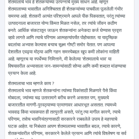
शेतमालाचे भाव हे शेतकऱ्यांच्या उत्पन्नाचे मुख्य साधन आहे. म्हणून
शेतमालाच्या भावातील अनिश्चितता ही शेतकऱ्यांच्या पाचवीला पूजलेली गंभीर
समस्या आहे. शेतकरी अत्यंत परिश्रमाने आपले पीक पिकवतात, परंतु त्यांच्या
उत्पादनाला बाजारात योग्य किंमत मिळत नसेल, तर त्यांचे जीवन कठीण
बनते. आर्थिक संकटातून जाऊन शेतकऱ्यांना अनेकदा कर्ज घेण्यास प्रवृत्त
व्हावे लागते आणि त्याचे परिणाम आत्महत्यांपर्यंत पोहोचतात. या यादृच्छिक
बदलांचा अभ्यास केल्यास बऱ्याच सूक्ष्म गोष्टी समोर येतात. पण आपल्या
देशातील एवढ्या मोठ्या आणि गहन समस्येबद्दल खूप कमी लोकांना माहिती
आहे. म्हणूनच या स्पर्धेच्या निमित्ताने, मी केलेल्या ‘शेतमालाचे भाव’ या
विषयावरील अभ्यासाला जन-सामन्यांसाठी सोप्या आणि कमी शब्दात मांडण्याचा
प्रयत्न केला आहे.
शेतमालाचा भाव म्हणजे काय ?
शेतमालाचे भाव म्हणजे शेतकऱ्यांना त्यांच्या पिकांसाठी मिळणारे पैसे किंवा
मोबदला, ज्यांच्या चढ उतारामागे बरीच करणे असतात पण, मुख्यत्वे
बाजारातील मागणी-पुरवठ्याच्या प्रमाणावर आधारभूत असतात. त्यामध्ये
भाववाढ किंवा भावकपात ही तात्पुरती असते, परंतु त्या मागील कारणे, त्याचे
परिणाम, तसेच भावनियंत्रणासाठी सरकारने राबवलेले उपाय हे महत्त्वाचे
घटक आहेत. या निबंधात आपण शेतमालाच्या भावातील बदल, त्याचे कारणे,
शेतकऱ्यांवरील परिणाम, सरकारने केलेले प्रयत्न आणि त्यांचे विश्लेषण या सर्व