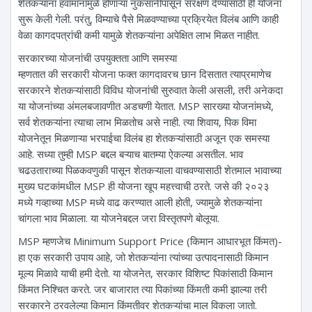
शेतकऱ्यांना हवामानामुळे होणाऱ्या नुकसानीपासून संरक्षण देण्यासाठी ही योजना
सुरू केली गेली. परंतु, विम्याचे पैसे मिळवण्याच्या प्रक्रियेत विलंब आणि काही
वेळा कागदपत्रांची कमी यामुळे शेतकऱ्यांना अपेक्षित लाभ मिळत नाहीत.
सरकारच्या योजनांची उपयुक्तता आणि समस्या
म्हणतात की सरकारी योजना फक्त कागदावरच छान दिसतात त्याप्रमाणेच
सरकारने शेतकऱ्यांसाठी विविध योजनांची सुरुवात केली असली, तरी अनेकदा
या योजनांच्या अंमलबजावणीत अडचणी येतात. MSP सारख्या योजनांमध्ये,
सर्व शेतकऱ्यांना त्याचा लाभ मिळतोच असे नाही. त्या शिवाय, पिक विमा
योजनेतून मिळणाऱ्या भरपाईचा विलंब हा शेतकऱ्यांसाठी अजून एक समस्या
आहे. सध्या तुम्ही MSP बद्दल बऱ्याच बातम्या ऐकल्या असतील. भाव
चढउताराच्या पिळकवणुकी पासून शेतकऱ्याला वाचवण्यासाठी शेतमाल भावाच्या
मुख्य घटकांमधील MSP ही योजना खूप महत्त्वाची ठरते. जसे की २०२३
मध्ये गव्हाच्या MSP मध्ये वाढ करण्यात आली होती, ज्यामुळे शेतकऱ्यांना
चांगला भाव मिळाला. या योजनेबद्दल जरा विस्तृतपणे बोलूया.
MSP म्हणजेच Minimum Support Price (किमान आधारभूत किंमत)-
हा एक सरकारी उपाय आहे, जो शेतकऱ्यांना त्यांच्या उत्पादनासाठी किमान
मूल्य मिळावे याची हमी देतो. या योजनेत, सरकार विशिष्ट पिकांसाठी किमान
किंमत निश्चित करते. जर बाजारात त्या पिकांच्या किंमती कमी झाल्या तरी
सरकारने ठरवलेल्या किमान किंमतीवर शेतकऱ्यांचा माल विकला जातो.