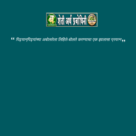
पिढ्यान्‌पिढ्यांच्या अबोलतेला लिहिते-बोलते करण्याचा एक इवलासा प्रयत्न