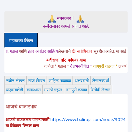
!
नमस्कार
बळीराजावर आपले स्वागत आहे.
महत्वाच्या लिंक्स
ल
आणि
इतर अवांतर साहित्य
लेखनाचे
© सर्वाधिकार
सुरक्षित आहेत. या साईटवरचे साहित्य 
बळीराजा डॉट कॉमवर वाचा
कविता * गझल * 
देशभक्तीगीत * 
नागपुरी तडका *
 लावणी * अंगाई
नवीन लेखन
ताजे लेखन
साहित्य चळवळ
अक्षरशेती
लेखनस्पर्धा
वाङ्मयशेती
काव्यधारा
मराठी गझल
नागपुरी तडका
विनोदी लेखन
आजचे बाजारभाव
आजचे बाजारभाव पाहण्यासाठी
https://www.baliraja.com/node/3024
या लिंकवर क्लिक करा.