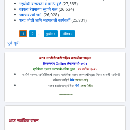
गझलेची बाराखडी व मराठी वृत्ते
(27,385)
कापला रेशमाच्या सुताने गळा
(26,634)
जात्यावरची गाणी
(26,028)
शरद जोशी आणि माझ्यातली कार्यकर्ती
(25,831)
1
2
…
पुढील ›
अंतिम »
पाने
पुर्ण सूची
अ.भा. मराठी शेतकरी साहित्य चळवळीचा उपक्रम
विश्वस्तरीय Online लेखनस्पर्धा-२०२४
प्रवेशिका दाखल करण्याची अंतिम मुदत :
२४ सप्टेंबर २०२४
स्पर्धेचे स्वरूप, पारितोषिकाचे स्वरूप, प्रवेशिका सादर करण्याची पद्धत, नियम व शर्ती, याविषयी
सविस्तर माहिती
येथे
उपलब्ध आहे.
सादर झालेल्या प्रवेशिका
येथे
पाहता येतील.
=-=-=-=-=
आज सर्वाधिक वाचन