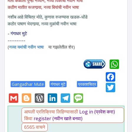
मला कळाली पुन्हा नव्याने, नव्या पिकांची नवीन भाषा
कठीण मातीत रूजणार्‍या, नव्या बियांची नवीन भाषा
नशीब आहे विचित्र मोठे, कुणास रुजण्यास खडक-धोंडे
कठोर पाषाण भेदणार्‍या, नव्या मुळांची नवीन भाषा
- गंगाधर मुटे
----------
(
नव्या यमांची नवीन भाषा
या गझलेतील शेर)
Wh
Fac
Twi
Gangadhar Mute
गंगाधर मुटे
प्रकाशचित्र
Gmail
Blogger
WordPress
LinkedIn
Telegram
Message
आपली प्रतिक्रिया लिहिण्यासाठी
Log in (प्रवेश करा)
किंवा
register (नवीन खाते बनवा)
6565 वाचने