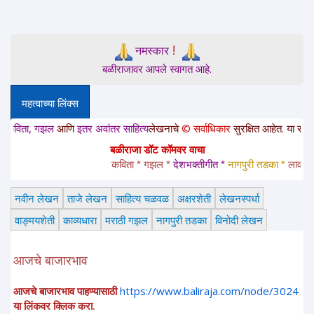
!
नमस्कार
बळीराजावर आपले स्वागत आहे.
महत्वाच्या लिंक्स
, गझल
आणि
इतर अवांतर साहित्य
लेखनाचे
© सर्वाधिकार
सुरक्षित आहेत. या साईटवरचे साह
बळीराजा डॉट कॉमवर वाचा
कविता * गझल * 
देशभक्तीगीत * 
नागपुरी तडका *
 लावणी * अं
नवीन लेखन
ताजे लेखन
साहित्य चळवळ
अक्षरशेती
लेखनस्पर्धा
वाङ्मयशेती
काव्यधारा
मराठी गझल
नागपुरी तडका
विनोदी लेखन
आजचे बाजारभाव
आजचे बाजारभाव पाहण्यासाठी
https://www.baliraja.com/node/3024
या लिंकवर क्लिक करा.