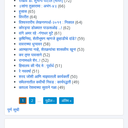
राखीव डॉ. शुभांगी पाटील (भोयर)
(72)
॥सांगा तुकारामा : अभंग-४॥
(66)
हूसास
(65)
विपरीत
(64)
विश्वस्तरीय लेखनस्पर्धा-२०१९ : निकाल
(64)
कोरड्या डोळ्यात पाऊसओढ ...!
(62)
वांगे अमर रहे -गंगाधर मुटे
(61)
कृषिनिष्ठ, शेतीभूषण म्हणजे कुर्‍हाडीचे दांडे?
(59)
वावराच्या धुऱ्यावर
(58)
आत्महत्या नव्हे, शेतकर्‍यांचा शासकीय खून!
(53)
कर तृप्त पावसाने
(52)
रानामधले शेर...!
(52)
हिमालय की गोद मे : पूर्वार्ध
(51)
रे नववर्षा
(51)
शरद जोशी आणि माझ्यातली कार्यकर्ती
(50)
संमेलनातील कवीची निवड : कार्यपद्धती
(49)
कापला रेशमाच्या सुताने गळा
(49)
1
2
…
पुढील ›
अंतिम »
पाने
पुर्ण सूची