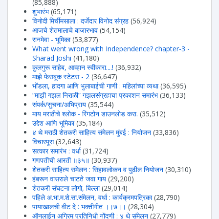
(85,888)
शुभारंभ
(65,171)
विनोदी मिर्चीमसाला : दर्जेदार विनोद संग्रह
(56,924)
आजचे शेतमालाचे बाजारभाव
(54,154)
रानमेवा - भूमिका
(53,877)
What went wrong with Independence? chapter-3 -
Sharad Joshi
(41,180)
कुलगुरू साहेब, आव्हान स्वीकारा....!
(36,932)
माझे फेसबूक स्टेटस - 2
(36,647)
भोंडला, हादगा आणि भुलाबाईची गाणी : महिलांच्या व्यथा
(36,595)
“माझी गझल निराळी” गझलसंग्रहाचा प्रकाशन समारंभ
(36,133)
संपर्क/सुचना/अभिप्राय
(35,544)
माय मराठीचे श्लोक - रिंगटोन डाउनलोड करा.
(35,512)
उद्देश आणि भूमिका
(35,184)
४ थे मराठी शेतकरी साहित्य संमेलन मुंबई : नियोजन
(33,836)
विचारपूस
(32,643)
सत्कार समारंभ : वर्धा
(31,724)
गणपतीची आरती ॥३५॥
(30,937)
शेतकरी साहित्य संमेलन : सिंहावलोकन व पुढील नियोजन
(30,310)
हंबरून वासराले चाटते जवा गाय
(29,200)
शेतकरी संघटना लोगो, बिल्ला
(29,014)
पहिले अ.भा.म.शे.सा.संमेलन, वर्धा : कार्यक्रमपत्रिका
(28,790)
पायाखालची वीट दे : भक्तीगीत ।।७।।
(28,304)
ऑनलाईन अग्रिम प्रतिनिधी नोंदणी : ४ थे संमेलन
(27,779)