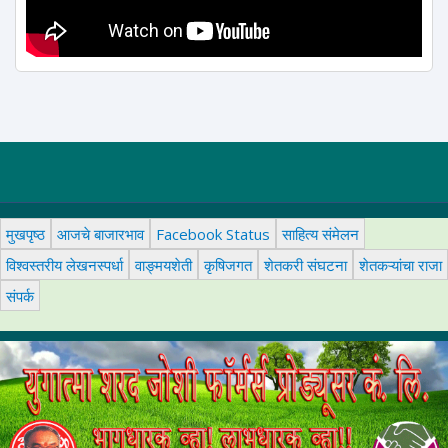
मुखपृष्ठ
आजचे बाजारभाव
Facebook Status
साहित्य संमेलन
विश्वस्तरीय लेखनस्पर्धा
वाङ्मयशेती
कृषिजगत
शेतकरी संघटना
शेतकऱ्यांचा राजा
संपर्क