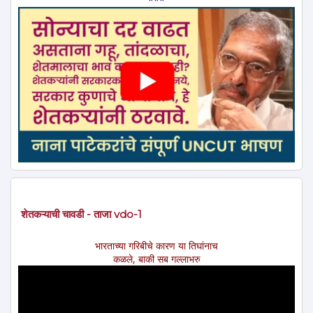
***
शेतकऱ्याची चावडी - ताजा vdo-1
भारताच्या गरिबीचे कारण या तिघांनाच
कळले, बाकी सब गल्लाभरु