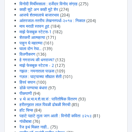
विनोदी मिर्चीमसाला : दर्जेदार विनोद संग्रह
(275)
काही सुटे अन काही मुटे शेर
(274)
आजचे शेतमालाचे बाजारभाव
(204)
आंतरजाल-स्तरीय लेखनस्पर्धा-२०१४ : निकाल
(204)
माय मराठी स्तवन git
(184)
माझे फेसबूक स्टेटस-1
(182)
शेतकरी आत्महत्या
(171)
पाहून घे महात्म्या
(161)
घाला दोन रेघा...
(139)
विलगीकरण
(136)
हे गणराज्य की धनराज्य?
(132)
माझे फेसबूक स्टेटस - 2
(127)
गझल : नयनातला पाऊस
(109)
गज़ल : घाट्याच्या सौद्यात शेती
(101)
हिरवंं सपान
(100)
डोळे पाण्याचा बंधारा
(97)
पीकपाणी
(94)
४ थे अ.भा.म.शे.सा.सं : पारितोषिक वितरण
(93)
हरीतगृहात लाल पिवळी ढोबळी मिरची
(85)
हॉट चिप्स
(84)
पहाटे पहाटे तुला जाग आली : विनोदी कविता ॥२५॥
(81)
गांधीबाबा
(76)
रेंज इथं मिळत नाही...
(75)