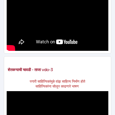
शेतकऱ्याची चावडी - ताजा vdo-3
पगारी साहित्यिकांमुळे वांझ साहित्य निर्माण होते
साहित्यिकांना सोलून काढणारे भाषण