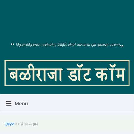
पिढ्यान्‌पिढ्यांच्या अबोलतेला लिहिते-बोलते करण्याचा एक इवलासा प्रयत्न
Menu
मुखपृष्ठ
>> होतकरू झाड