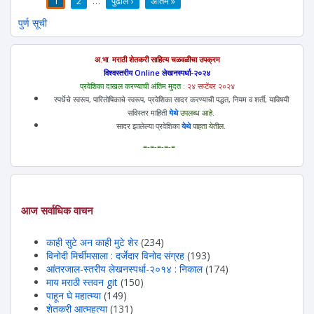
1
2
…
पुढील ›
अंतिम »
पाने
पुर्ण सूची
अ.भा. मराठी शेतकरी साहित्य चळवळीचा उपक्रम
विश्वस्तरीय Online लेखनस्पर्धा-२०२४
प्रवेशिका दाखल करण्याची अंतिम मुदत :
२४ सप्टेंबर २०२४
स्पर्धेचे स्वरूप, पारितोषिकाचे स्वरूप, प्रवेशिका सादर करण्याची पद्धत, नियम व शर्ती, याविषयी
सविस्तर माहिती
येथे
उपलब्ध आहे.
सादर झालेल्या प्रवेशिका
येथे
पाहता येतील.
=-=-=-=-=
आज सर्वाधिक वाचन
काही सुटे अन काही मुटे शेर
(234)
विनोदी मिर्चीमसाला : दर्जेदार विनोद संग्रह
(193)
आंतरजाल-स्तरीय लेखनस्पर्धा-२०१४ : निकाल
(174)
माय मराठी स्तवन git
(150)
पाहून घे महात्म्या
(149)
शेतकरी आत्महत्या
(131)