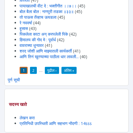
विपरीत
(47)
पायाखालची वीट दे : भक्तीगीत ।।७।।
(45)
बोल बैला बोल : नागपुरी तडका ॥३३॥
(45)
तो पाऊस तेंव्हाच ऊघडला
(45)
रे नववर्षा
(44)
हूसास
(43)
पिकलेला काटा अन् करपलेली पिके
(42)
हिमालय की गोद मे : पूर्वार्ध
(42)
वावराच्या धुऱ्यावर
(41)
शरद जोशी आणि माझ्यातली कार्यकर्ती
(41)
आणि तिनं खुरप्याच्या पाठीला धार लावली...
(40)
1
2
…
पुढील ›
अंतिम »
पाने
पुर्ण सूची
सदस्य खाते
लेखन करा
प्रतिनिधी उपस्थिती आणि सहभाग नोंदणी : 14sss