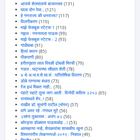
आजचे शेतमालाचे बाजारभाव
(131)
घाला दोन रेघा...
(121)
हे गणराज्य की धनराज्य?
(117)
विलगीकरण
(110)
माझे फेसबूक स्टेटस-1
(110)
गझल : नयनातला पाऊस
(99)
माझे फेसबूक स्टेटस - 2
(93)
गांधीबाबा
(91)
हिरवंं सपान
(85)
पीकपाणी
(80)
हरीतगृहात लाल पिवळी ढोबळी मिरची
(79)
गज़ल : घाट्याच्या सौद्यात शेती
(78)
४ थे अ.भा.म.शे.सा.सं : पारितोषिक वितरण
(75)
डोळे पाण्याचा बंधारा
(73)
रेंज इथं मिळत नाही...
(70)
पहाटे पहाटे तुला जाग आली : विनोदी कविता ॥२५॥
(65)
रानामधले शेर...!
(58)
राखीव डॉ. शुभांगी पाटील (भोयर)
(57)
वांगे अमर रहे -गंगाधर मुटे
(56)
॥सांगा तुकारामा : अभंग-४॥
(56)
कोरड्या डोळ्यात पाऊसओढ ...!
(53)
आत्महत्या नव्हे, शेतकर्‍यांचा शासकीय खून!
(52)
विश्वस्तरीय लेखनस्पर्धा-२०१९ : निकाल
(49)