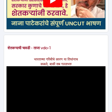
शेतकऱ्याची चावडी - ताजा vdo-1
भारताच्या गरिबीचे कारण या तिघांनाच
कळले, बाकी सब गल्लाभरु