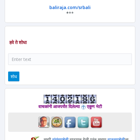
baliraja.com/srbali
*
**
हवे ते शोधा
शोध
वाचकांनी आजपर्यंत दिलेल्या
एकूण भेटी
माझी
वांगंमयशेती
घाट्यात गेली परंतु माझ्या
वाङ्मयशेती
ला