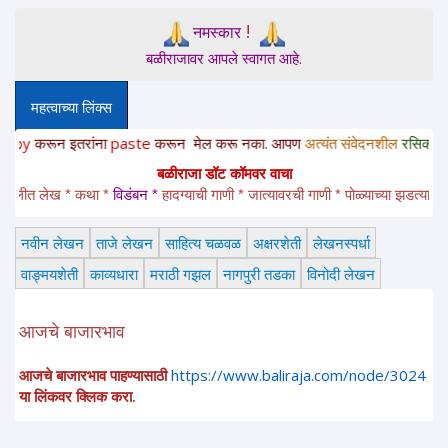
!
नमस्कार
बळीराजावर आपले स्वागत आहे.
महत्वाच्या लिंक्स
इतरांना
paste
करून
मेल करू नका. आपण
अत्यंत संवेदनशील
रसिक
आहात,
साहित्य
बळीराजा डॉट कॉमवर वाचा
 लेख * कथा * 
विडंबन *
हादग्याची गाणी * जात्यावरची गाणी * पोळ्याच्या झडत्या * भक्तीगी
नवीन लेखन
ताजे लेखन
साहित्य चळवळ
अक्षरशेती
लेखनस्पर्धा
वाङ्मयशेती
काव्यधारा
मराठी गझल
नागपुरी तडका
विनोदी लेखन
आजचे बाजारभाव
आजचे बाजारभाव पाहण्यासाठी
https://www.baliraja.com/node/3024
या लिंकवर क्लिक करा.