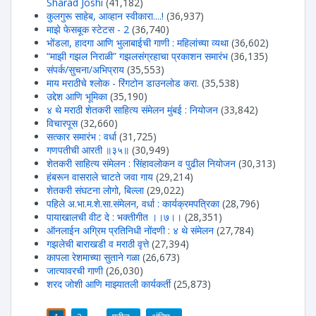
Sharad Joshi
(41,182)
कुलगुरू साहेब, आव्हान स्वीकारा....!
(36,937)
माझे फेसबूक स्टेटस - 2
(36,740)
भोंडला, हादगा आणि भुलाबाईची गाणी : महिलांच्या व्यथा
(36,602)
“माझी गझल निराळी” गझलसंग्रहाचा प्रकाशन समारंभ
(36,135)
संपर्क/सुचना/अभिप्राय
(35,553)
माय मराठीचे श्लोक - रिंगटोन डाउनलोड करा.
(35,538)
उद्देश आणि भूमिका
(35,190)
४ थे मराठी शेतकरी साहित्य संमेलन मुंबई : नियोजन
(33,842)
विचारपूस
(32,660)
सत्कार समारंभ : वर्धा
(31,725)
गणपतीची आरती ॥३५॥
(30,949)
शेतकरी साहित्य संमेलन : सिंहावलोकन व पुढील नियोजन
(30,313)
हंबरून वासराले चाटते जवा गाय
(29,214)
शेतकरी संघटना लोगो, बिल्ला
(29,022)
पहिले अ.भा.म.शे.सा.संमेलन, वर्धा : कार्यक्रमपत्रिका
(28,796)
पायाखालची वीट दे : भक्तीगीत ।।७।।
(28,351)
ऑनलाईन अग्रिम प्रतिनिधी नोंदणी : ४ थे संमेलन
(27,784)
गझलेची बाराखडी व मराठी वृत्ते
(27,394)
कापला रेशमाच्या सुताने गळा
(26,673)
जात्यावरची गाणी
(26,030)
शरद जोशी आणि माझ्यातली कार्यकर्ती
(25,873)