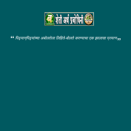
पिढ्यान्‌पिढ्यांच्या अबोलतेला लिहिते-बोलते करण्याचा एक इवलासा प्रयत्न