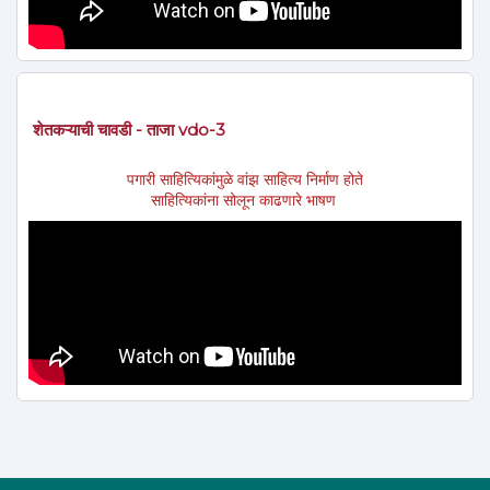
शेतकऱ्याची चावडी - ताजा vdo-3
पगारी साहित्यिकांमुळे वांझ साहित्य निर्माण होते
साहित्यिकांना सोलून काढणारे भाषण