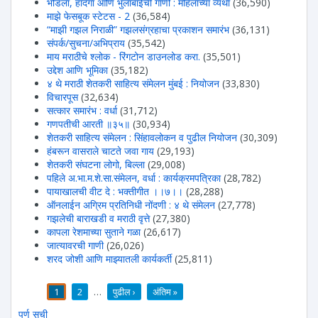
भोंडला, हादगा आणि भुलाबाईची गाणी : महिलांच्या व्यथा
(36,590)
माझे फेसबूक स्टेटस - 2
(36,584)
“माझी गझल निराळी” गझलसंग्रहाचा प्रकाशन समारंभ
(36,131)
संपर्क/सुचना/अभिप्राय
(35,542)
माय मराठीचे श्लोक - रिंगटोन डाउनलोड करा.
(35,501)
उद्देश आणि भूमिका
(35,182)
४ थे मराठी शेतकरी साहित्य संमेलन मुंबई : नियोजन
(33,830)
विचारपूस
(32,634)
सत्कार समारंभ : वर्धा
(31,712)
गणपतीची आरती ॥३५॥
(30,934)
शेतकरी साहित्य संमेलन : सिंहावलोकन व पुढील नियोजन
(30,309)
हंबरून वासराले चाटते जवा गाय
(29,193)
शेतकरी संघटना लोगो, बिल्ला
(29,008)
पहिले अ.भा.म.शे.सा.संमेलन, वर्धा : कार्यक्रमपत्रिका
(28,782)
पायाखालची वीट दे : भक्तीगीत ।।७।।
(28,288)
ऑनलाईन अग्रिम प्रतिनिधी नोंदणी : ४ थे संमेलन
(27,778)
गझलेची बाराखडी व मराठी वृत्ते
(27,380)
कापला रेशमाच्या सुताने गळा
(26,617)
जात्यावरची गाणी
(26,026)
शरद जोशी आणि माझ्यातली कार्यकर्ती
(25,811)
1
2
…
पुढील ›
अंतिम »
पाने
पुर्ण सूची