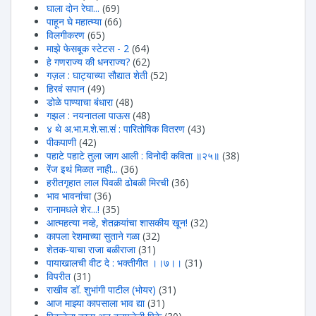
घाला दोन रेघा...
(69)
पाहून घे महात्म्या
(66)
विलगीकरण
(65)
माझे फेसबूक स्टेटस - 2
(64)
हे गणराज्य की धनराज्य?
(62)
गज़ल : घाट्याच्या सौद्यात शेती
(52)
हिरवंं सपान
(49)
डोळे पाण्याचा बंधारा
(48)
गझल : नयनातला पाऊस
(48)
४ थे अ.भा.म.शे.सा.सं : पारितोषिक वितरण
(43)
पीकपाणी
(42)
पहाटे पहाटे तुला जाग आली : विनोदी कविता ॥२५॥
(38)
रेंज इथं मिळत नाही...
(36)
हरीतगृहात लाल पिवळी ढोबळी मिरची
(36)
भाव भावनांचा
(36)
रानामधले शेर...!
(35)
आत्महत्या नव्हे, शेतकर्‍यांचा शासकीय खून!
(32)
कापला रेशमाच्या सुताने गळा
(32)
शेतक-याचा राजा बळीराजा
(31)
पायाखालची वीट दे : भक्तीगीत ।।७।।
(31)
विपरीत
(31)
राखीव डॉ. शुभांगी पाटील (भोयर)
(31)
आज माझ्या कापसाला भाव द्या
(31)