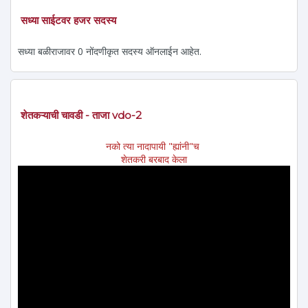
सध्या साईटवर हजर सदस्य
सध्या बळीराजावर 0 नोंदणीकृत सदस्य ऑनलाईन आहेत.
शेतकऱ्याची चावडी - ताजा vdo-2
नको त्या नादापायी "ह्यांनी"च
शेतकरी बरबाद केला