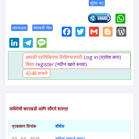
सुरेश भट
Wh
Facebook
Twitter
Gmail
Blogg
Wo
काव्यधारा
शेतकरी गीत
LinkedIn
Telegram
Message
आपली प्रतिक्रिया लिहिण्यासाठी
Log in (प्रवेश करा)
किंवा
register (नवीन खाते बनवा)
4348 वाचने
कवितेची बाराखडी आणि सौंदर्य शास्त्र
प्रकाशन दिनांक
शीर्षक
07 - 04 - 2025
कविता म्हणजे काय?