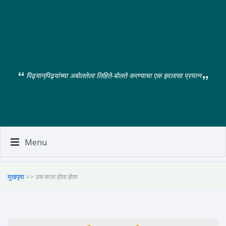
पिढ्यान्‌पिढ्यांच्या अबोलतेला लिहिते-बोलते करण्याचा एक इवलासा प्रयत्न
Menu
मुखपृष्ठ
>> उषःकाल होता होता