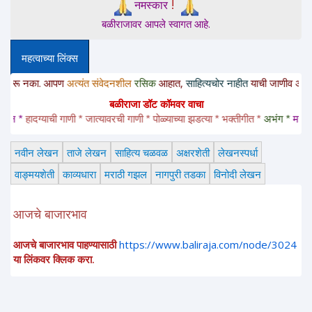
!
नमस्कार
बळीराजावर आपले स्वागत आहे.
महत्वाच्या लिंक्स
नका. आपण
अत्यंत संवेदनशील
रसिक
आहात,
साहित्यचोर नाहीत
याची जाणीव असू द्या. संदर्
बळीराजा डॉट कॉमवर वाचा
 *
हादग्याची गाणी * जात्यावरची गाणी * पोळ्याच्या झडत्या * भक्तीगीत * 
अभंग *
महादेवाची
नवीन लेखन
ताजे लेखन
साहित्य चळवळ
अक्षरशेती
लेखनस्पर्धा
वाङ्मयशेती
काव्यधारा
मराठी गझल
नागपुरी तडका
विनोदी लेखन
आजचे बाजारभाव
आजचे बाजारभाव पाहण्यासाठी
https://www.baliraja.com/node/3024
या लिंकवर क्लिक करा.