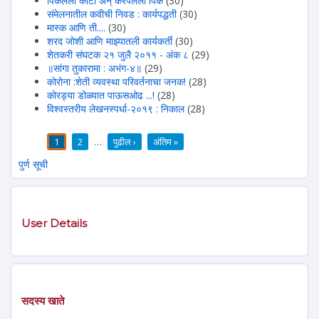
पिकलेला काटा अन् करपलेली पिके
(30)
संमेलनातील कवीची निवड : कार्यपद्धती
(30)
मास्क आणि ती....
(30)
शरद जोशी आणि माझ्यातली कार्यकर्ती
(30)
शेतकरी संघटक २१ जुलै २०११ - अंक ८
(29)
॥सांगा तुकारामा : अभंग-४॥
(29)
कोरोना :शेती व्यवस्था परिवर्तनाचा जनक!
(28)
कोरड्या डोळ्यात पाऊसओढ ...!
(28)
विश्वस्तरीय लेखनस्पर्धा-२०१९ : निकाल
(28)
1
2
…
पुढील ›
अंतिम »
पाने
पुर्ण सूची
User Details
सदस्य खाते