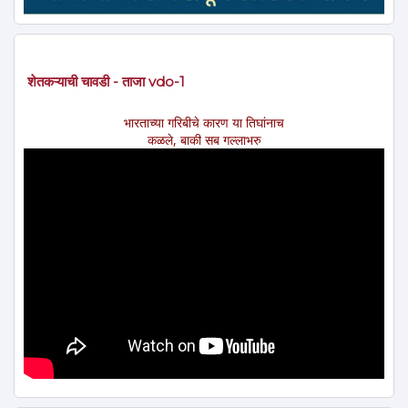
शेतकऱ्याची चावडी - ताजा vdo-1
भारताच्या गरिबीचे कारण या तिघांनाच
कळले, बाकी सब गल्लाभरु