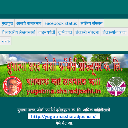
मुखपृष्ठ
आजचे बाजारभाव
Facebook Status
साहित्य संमेलन
विश्वस्तरीय लेखनस्पर्धा
वाङ्मयशेती
कृषिजगत
शेतकरी संघटना
शेतकऱ्यांचा राजा
संपर्क
युगात्मा शरद जोशी फार्मर्स प्रोड्यूसर कं. लि. अधिक माहितीसाठी
http://yugatma.sharadjoshi.in/
येथे भेट द्या.