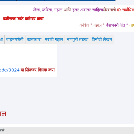
लेख, कविता, गझल
आणि
इतर अवांतर साहित्य
लेखनाचे
© सर्वाधिकार
सुरक्षित 
बळीराजा डॉट कॉमवर वाचा
कविता * गझल * 
देशभक्तीगीत * 
नागपुरी त
धा
वाङ्मयशेती
काव्यधारा
मराठी गझल
नागपुरी तडका
विनोदी लेखन
node/3024
या लिंकवर क्लिक करा.
दखल
ेले.