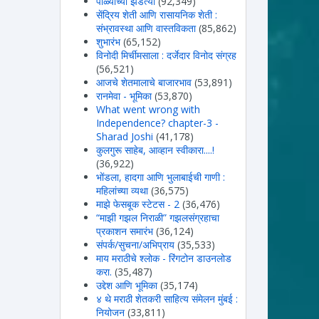
पोळ्याच्या झडत्या
(92,349)
सेंद्रिय शेती आणि रासायनिक शेती :
संभ्रावस्था आणि वास्तविकता
(85,862)
शुभारंभ
(65,152)
विनोदी मिर्चीमसाला : दर्जेदार विनोद संग्रह
(56,521)
आजचे शेतमालाचे बाजारभाव
(53,891)
रानमेवा - भूमिका
(53,870)
What went wrong with
Independence? chapter-3 -
Sharad Joshi
(41,178)
कुलगुरू साहेब, आव्हान स्वीकारा....!
(36,922)
भोंडला, हादगा आणि भुलाबाईची गाणी :
महिलांच्या व्यथा
(36,575)
माझे फेसबूक स्टेटस - 2
(36,476)
“माझी गझल निराळी” गझलसंग्रहाचा
प्रकाशन समारंभ
(36,124)
संपर्क/सुचना/अभिप्राय
(35,533)
माय मराठीचे श्लोक - रिंगटोन डाउनलोड
करा.
(35,487)
उद्देश आणि भूमिका
(35,174)
४ थे मराठी शेतकरी साहित्य संमेलन मुंबई :
नियोजन
(33,811)