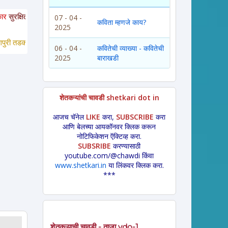
आहेत. या साईटवरचे साहित्य इतरांना पाठवायचे असल्यास कृपया साईटचा पत्ता इतरांना कळवा
07 - 04 -
कविता म्हणजे काय?
2025
डका *
 लावणी * अंगाईगीत * शेतकरीगीत * ललीत लेख * कथा * 
विडंबन *
हादग्याची गाणी 
06 - 04 -
कवितेची व्याख्या - कवितेची
2025
बाराखडी
शेतकऱ्यांची चावडी shetkari dot in
आजच चॅनेल
LIKE
करा,
SUBSCRIBE
करा
आणि बेलच्या आयकॉनवर क्लिक करून
नोटिफिकेशन ऍक्टिव्ह करा.
SUBSRIBE
करण्यासाठी
youtube.com/@chawdi किंवा
www.shetkari.in
या लिंकवर क्लिक करा.
***
शेतकऱ्याची चावडी - ताजा vdo-1