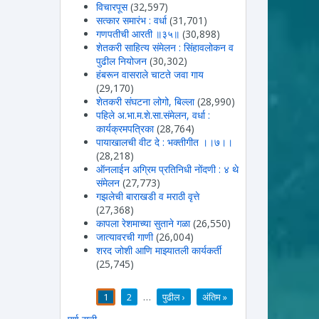
विचारपूस
(32,597)
सत्कार समारंभ : वर्धा
(31,701)
गणपतीची आरती ॥३५॥
(30,898)
शेतकरी साहित्य संमेलन : सिंहावलोकन व
पुढील नियोजन
(30,302)
हंबरून वासराले चाटते जवा गाय
(29,170)
शेतकरी संघटना लोगो, बिल्ला
(28,990)
पहिले अ.भा.म.शे.सा.संमेलन, वर्धा :
कार्यक्रमपत्रिका
(28,764)
पायाखालची वीट दे : भक्तीगीत ।।७।।
(28,218)
ऑनलाईन अग्रिम प्रतिनिधी नोंदणी : ४ थे
संमेलन
(27,773)
गझलेची बाराखडी व मराठी वृत्ते
(27,368)
कापला रेशमाच्या सुताने गळा
(26,550)
जात्यावरची गाणी
(26,004)
शरद जोशी आणि माझ्यातली कार्यकर्ती
(25,745)
1
2
…
पुढील ›
अंतिम »
पाने