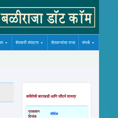
गत
शेतकरी संघटना
शेतकऱ्यांचा राजा
संपर्क
कवितेची बाराखडी आणि सौंदर्य शास्त्र
प्रकाशन
शीर्षक
दिनांक