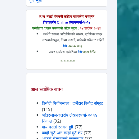
पुर्ण सूची
अ.भा. मराठी शेतकरी साहित्य चळवळीचा उपक्रम
विश्वस्तरीय Online लेखनस्पर्धा-२०२४
प्रवेशिका दाखल करण्याची अंतिम मुदत :
२४ सप्टेंबर २०२४
स्पर्धेचे स्वरूप, पारितोषिकाचे स्वरूप, प्रवेशिका सादर
करण्याची पद्धत, नियम व शर्ती, याविषयी सविस्तर माहिती
येथे
उपलब्ध आहे.
सादर झालेल्या प्रवेशिका
येथे
पाहता येतील.
=-=-=-=-=
आज सर्वाधिक वाचन
विनोदी मिर्चीमसाला : दर्जेदार विनोद संग्रह
(119)
आंतरजाल-स्तरीय लेखनस्पर्धा-२०१४ :
निकाल
(92)
माय मराठी स्तवन git
(77)
काही सुटे अन काही मुटे शेर
(77)
आजचे शेतमालाचे बाजारभाव
(73)