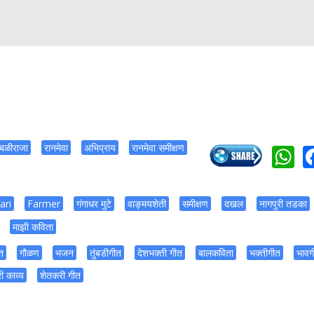
W
बळीराजा
रानमेवा
अभिप्राय
रानमेवा समीक्षण
ari
Farmer
गंगाधर मुटे
वाङ्मयशेती
समीक्षण
दखल
नागपुरी तडका
माझी कविता
त
गौळण
भजन
तुंबडीगीत
देशभक्ती गीत
बालकविता
भक्तीगीत
भावग
ी काव्य
शेतकरी गीत
n
gram
essage