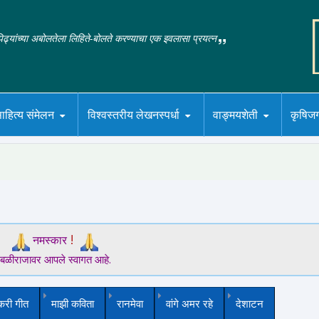
‌पिढ्यांच्या अबोलतेला लिहिते-बोलते करण्याचा एक इवलासा प्रयत्न
ाहित्य संमेलन
विश्वस्तरीय लेखनस्पर्धा
वाङ्मयशेती
कृषिज
!
नमस्कार
बळीराजावर आपले स्वागत आहे.
करी गीत
माझी कविता
रानमेवा
वांगे अमर रहे
देशाटन