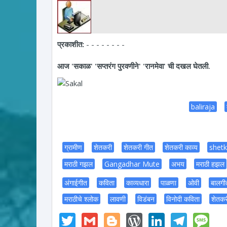
प्रकाशीत:
- - - - - - - -
आज 'सकाळ' 'सप्तरंग पुरवणीने' 'रानमेवा' ची दखल घेतली.
baliraja
ग्रामीण
शेतकरी
शेतकरी गीत
शेतकरी काव्य
shetk
मराठी गझल
Gangadhar Mute
अभय
मराठी हझल
अंगाईगीत
कविता
काव्यधारा
पाळणा
ओवी
बालगी
मराठीचे श्लोक
लावणी
विडंबन
विनोदी कविता
शेतकर
Twitter
Gmail
Blogger
WordPress
LinkedI
Tele
M