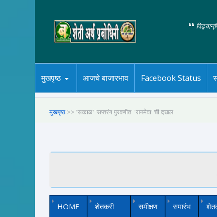
पिढ्यान्
मुखपृष्ठ
आजचे बाजारभाव
Facebook Status
स
मुखपृष्ठ
>> 'सकाळ' 'सप्तरंग पुरवणीत' 'रानमेवा' ची दखल
HOME
शेतकरी
समीक्षण
समारंभ
शेत