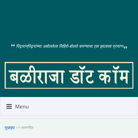
पिढ्यान्‌पिढ्यांच्या अबोलतेला लिहिते-बोलते करण्याचा एक इवलासा प्रयत्न
Menu
मुखपृष्ठ
>> मरणगीत