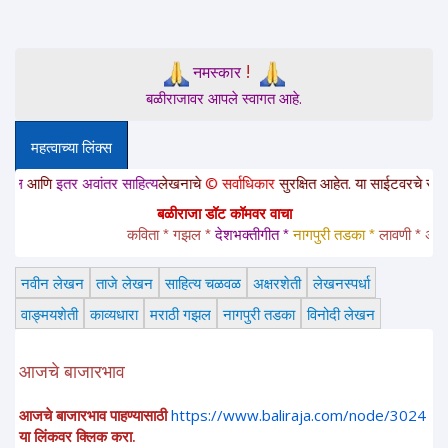
!
नमस्कार
बळीराजावर आपले स्वागत आहे.
महत्वाच्या लिंक्स
ि
इतर अवांतर साहित्य
लेखनाचे
© सर्वाधिकार
सुरक्षित आहेत. या साईटवरचे साहित्य इतरां
बळीराजा डॉट कॉमवर वाचा
कविता * गझल * 
देशभक्तीगीत * 
नागपुरी तडका *
 लावणी * अंगाईगीत
नवीन लेखन
ताजे लेखन
साहित्य चळवळ
अक्षरशेती
लेखनस्पर्धा
वाङ्मयशेती
काव्यधारा
मराठी गझल
नागपुरी तडका
विनोदी लेखन
आजचे बाजारभाव
आजचे बाजारभाव पाहण्यासाठी
https://www.baliraja.com/node/3024
या लिंकवर क्लिक करा.