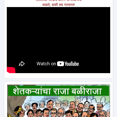
कळले, बाकी सब गल्लाभरु