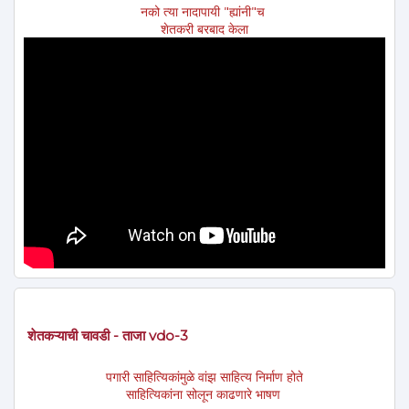
नको त्या नादापायी "ह्यांनी"च
शेतकरी बरबाद केला
शेतकऱ्याची चावडी - ताजा vdo-3
पगारी साहित्यिकांमुळे वांझ साहित्य निर्माण होते
साहित्यिकांना सोलून काढणारे भाषण