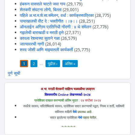
हंबरून वासराले चाटते जवा गाय
(29,179)
शेतकरी संघटना लोगो, बिल्ला
(29,001)
पहिले अ.भा.म.शे.सा.संमेलन, वर्धा : कार्यक्रमपत्रिका
(28,775)
पायाखालची वीट दे : भक्तीगीत ।।७।।
(28,251)
ऑनलाईन अग्रिम प्रतिनिधी नोंदणी : ४ थे संमेलन
(27,776)
गझलेची बाराखडी व मराठी वृत्ते
(27,371)
कापला रेशमाच्या सुताने गळा
(26,579)
जात्यावरची गाणी
(26,014)
शरद जोशी आणि माझ्यातली कार्यकर्ती
(25,775)
1
2
…
पुढील ›
अंतिम »
पाने
पुर्ण सूची
अ.भा. मराठी शेतकरी साहित्य चळवळीचा उपक्रम
विश्वस्तरीय Online लेखनस्पर्धा-२०२४
प्रवेशिका दाखल करण्याची अंतिम मुदत :
२४ सप्टेंबर २०२४
स्पर्धेचे स्वरूप, पारितोषिकाचे स्वरूप, प्रवेशिका सादर करण्याची पद्धत, नियम व शर्ती, याविषयी
सविस्तर माहिती
येथे
उपलब्ध आहे.
सादर झालेल्या प्रवेशिका
येथे
पाहता येतील.
=-=-=-=-=