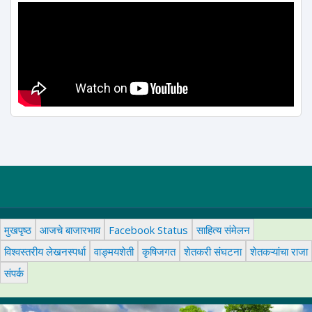
मुखपृष्ठ
आजचे बाजारभाव
Facebook Status
साहित्य संमेलन
विश्वस्तरीय लेखनस्पर्धा
वाङ्मयशेती
कृषिजगत
शेतकरी संघटना
शेतकऱ्यांचा राजा
संपर्क