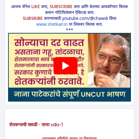
आजच चॅनेल
LIKE
करा,
SUBSCRIBE
करा आणि बेलच्या आयकॉनवर क्लिक
करून नोटिफिकेशन ऍक्टिव्ह करा.
SUBSRIBE
करण्यासाठी youtube.com/@chawdi किंवा
www.shetkari.in
या लिंकवर क्लिक करा.
***
शेतकऱ्याची चावडी - ताजा vdo-1
भारताच्या गरिबीचे कारण या तिघांनाच