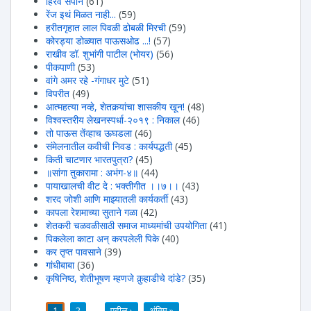
हिरवंं सपान
(61)
रेंज इथं मिळत नाही...
(59)
हरीतगृहात लाल पिवळी ढोबळी मिरची
(59)
कोरड्या डोळ्यात पाऊसओढ ...!
(57)
राखीव डॉ. शुभांगी पाटील (भोयर)
(56)
पीकपाणी
(53)
वांगे अमर रहे -गंगाधर मुटे
(51)
विपरीत
(49)
आत्महत्या नव्हे, शेतकर्‍यांचा शासकीय खून!
(48)
विश्वस्तरीय लेखनस्पर्धा-२०१९ : निकाल
(46)
तो पाऊस तेंव्हाच ऊघडला
(46)
संमेलनातील कवीची निवड : कार्यपद्धती
(45)
किती चाटणार भारतपुत्रा?
(45)
॥सांगा तुकारामा : अभंग-४॥
(44)
पायाखालची वीट दे : भक्तीगीत ।।७।।
(43)
शरद जोशी आणि माझ्यातली कार्यकर्ती
(43)
कापला रेशमाच्या सुताने गळा
(42)
शेतकरी चळवळीसाठी समाज माध्यमांची उपयोगिता
(41)
पिकलेला काटा अन् करपलेली पिके
(40)
कर तृप्त पावसाने
(39)
गांधीबाबा
(36)
कृषिनिष्ठ, शेतीभूषण म्हणजे कुर्‍हाडीचे दांडे?
(35)
1
2
…
पुढील ›
अंतिम »