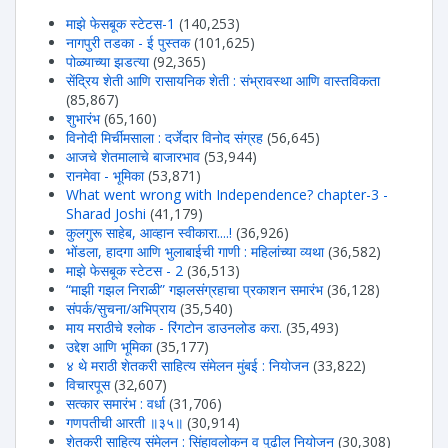
माझे फेसबूक स्टेटस-1
(140,253)
नागपुरी तडका - ई पुस्तक
(101,625)
पोळ्याच्या झडत्या
(92,365)
सेंद्रिय शेती आणि रासायनिक शेती : संभ्रावस्था आणि वास्तविकता
(85,867)
शुभारंभ
(65,160)
विनोदी मिर्चीमसाला : दर्जेदार विनोद संग्रह
(56,645)
आजचे शेतमालाचे बाजारभाव
(53,944)
रानमेवा - भूमिका
(53,871)
What went wrong with Independence? chapter-3 -
Sharad Joshi
(41,179)
कुलगुरू साहेब, आव्हान स्वीकारा....!
(36,926)
भोंडला, हादगा आणि भुलाबाईची गाणी : महिलांच्या व्यथा
(36,582)
माझे फेसबूक स्टेटस - 2
(36,513)
“माझी गझल निराळी” गझलसंग्रहाचा प्रकाशन समारंभ
(36,128)
संपर्क/सुचना/अभिप्राय
(35,540)
माय मराठीचे श्लोक - रिंगटोन डाउनलोड करा.
(35,493)
उद्देश आणि भूमिका
(35,177)
४ थे मराठी शेतकरी साहित्य संमेलन मुंबई : नियोजन
(33,822)
विचारपूस
(32,607)
सत्कार समारंभ : वर्धा
(31,706)
गणपतीची आरती ॥३५॥
(30,914)
शेतकरी साहित्य संमेलन : सिंहावलोकन व पुढील नियोजन
(30,308)