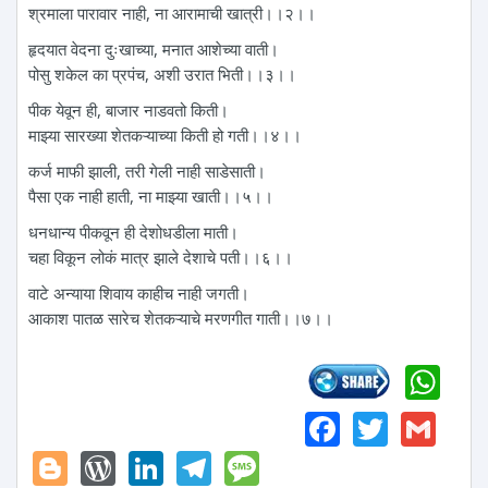
श्रमाला पारावार नाही, ना आरामाची खात्री।।२।।
हृदयात वेदना दुःखाच्या, मनात आशेच्या वाती।
पोसु शकेल का प्रपंच, अशी उरात भिती।।३।।
पीक येवून ही, बाजार नाडवतो किती।
माझ्या सारख्या शेतकऱ्याच्या किती हो गती।।४।।
कर्ज माफी झाली, तरी गेली नाही साडेसाती।
पैसा एक नाही हाती, ना माझ्या खाती।।५।।
धनधान्य पीकवून ही देशोधडीला माती।
चहा विकून लोकं मात्र झाले देशाचे पती।।६।।
वाटे अन्याया शिवाय काहीच नाही जगती।
आकाश पातळ सारेच शेतकऱ्याचे मरणगीत गाती।।७।।
Wh
Faceboo
Twitte
Gm
Blogger
WordPress
LinkedIn
Telegram
Message