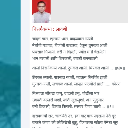
निसर्गकन्या : लावणी
चांदणं गारा, श्रावण धारा, वादळवारा प्याली
मेघांची गडगड, विजांची कडकड, ऐकून ठुमकत आली
पावसात भिजली, तरी न विझली, ज्योत मनी चेतलेली
भान हरपली आणि थिरकली, वयाची वलसावली
आली निसर्गकन्या आली, ठुमकत आली, थिरकत आली .... ॥धृ०॥
हिरवळ ल्याली, पावसात न्हाली, न्हाऊन चिंबचिंब झाली
मुरडत आली, लचकत आली, लाजून पाठमोरी झाली ...... कोरस
निसवता जोंधळा जणू, दाटली तनू, चोळीला भार
उगवती वल्लरी जशी, कांती लुसलुशी, अंग सुकुमार
वनी विहरली, दिशांत फिरली, तरूवर पिंगण घाली .... ॥१॥
श्रावणाची सर, चाळविते उर, हवा खट्याळ पदराला नेते दूर
वाजले कंगण की कोकिळेची कुहु, पैंजणाच्या सवेला मैनेचा सूर