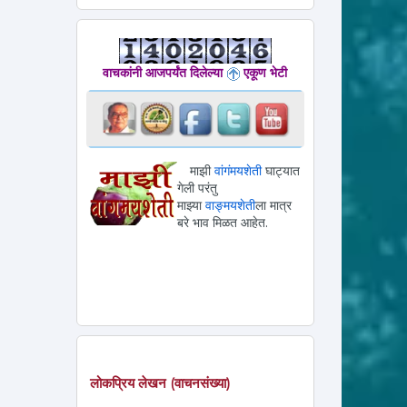
वाचकांनी आजपर्यंत दिलेल्या
एकूण भेटी
माझी
वांगंमयशेती
घाट्यात
गेली परंतु
माझ्या
वाङ्मयशेती
ला मात्र
बरे भाव मिळत आहेत.
लोकप्रिय लेखन (वाचनसंख्या)