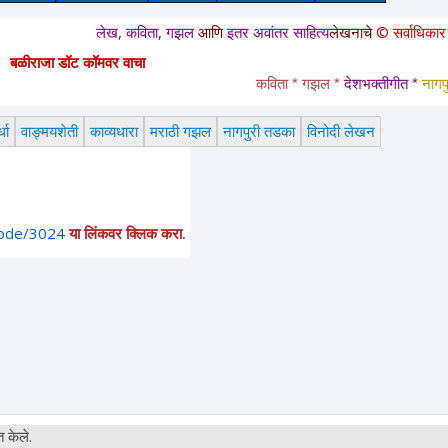
लेख, कविता, गझल
आणि
इतर अवांतर साहित्य
लेखनाचे
© सर्वाधिकार
सुरक्षि
बळीराजा डॉट कॉमवर वाचा
कविता * गझल * 
देशभक्तीगीत * 
नागपुरी 
धा
वाङ्मयशेती
काव्यधारा
मराठी गझल
नागपुरी तडका
विनोदी लेखन
node/3024
या लिंकवर क्लिक करा.
 केले.