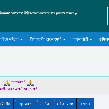
‌पिढ्यांच्या अबोलतेला लिहिते-बोलते करण्याचा एक इवलासा प्रयत्न
ाहित्य संमेलन
विश्वस्तरीय लेखनस्पर्धा
वाङ्मयशेती
कृषिज
!
नमस्कार
बळीराजावर आपले स्वागत आहे.
करी गीत
माझी कविता
रानमेवा
वांगे अमर रहे
देशाटन