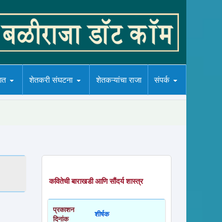
गत
शेतकरी संघटना
शेतकऱ्यांचा राजा
संपर्क
कवितेची बाराखडी आणि सौंदर्य शास्त्र
प्रकाशन
शीर्षक
दिनांक