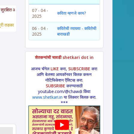
त आहेत. या साईटवरचे साहित्य इतरांना पाठवायचे असल्यास कृपया साईटचा पत्ता इतरांना कळ
07 - 04 -
कविता म्हणजे काय?
2025
तडका *
 लावणी * अंगाईगीत * शेतकरीगीत * ललीत लेख * कथा * 
विडंबन *
हादग्याची गाणी
06 - 04 -
कवितेची व्याख्या - कवितेची
2025
बाराखडी
शेतकऱ्यांची चावडी shetkari dot in
आजच चॅनेल
LIKE
करा,
SUBSCRIBE
करा
आणि बेलच्या आयकॉनवर क्लिक करून
नोटिफिकेशन ऍक्टिव्ह करा.
SUBSRIBE
करण्यासाठी
youtube.com/@chawdi किंवा
www.shetkari.in
या लिंकवर क्लिक करा.
***