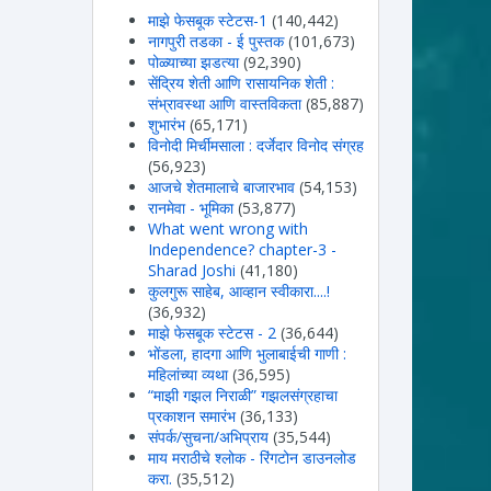
माझे फेसबूक स्टेटस-1
(140,442)
नागपुरी तडका - ई पुस्तक
(101,673)
पोळ्याच्या झडत्या
(92,390)
सेंद्रिय शेती आणि रासायनिक शेती :
संभ्रावस्था आणि वास्तविकता
(85,887)
शुभारंभ
(65,171)
विनोदी मिर्चीमसाला : दर्जेदार विनोद संग्रह
(56,923)
आजचे शेतमालाचे बाजारभाव
(54,153)
रानमेवा - भूमिका
(53,877)
What went wrong with
Independence? chapter-3 -
Sharad Joshi
(41,180)
कुलगुरू साहेब, आव्हान स्वीकारा....!
(36,932)
माझे फेसबूक स्टेटस - 2
(36,644)
भोंडला, हादगा आणि भुलाबाईची गाणी :
महिलांच्या व्यथा
(36,595)
“माझी गझल निराळी” गझलसंग्रहाचा
प्रकाशन समारंभ
(36,133)
संपर्क/सुचना/अभिप्राय
(35,544)
माय मराठीचे श्लोक - रिंगटोन डाउनलोड
करा.
(35,512)