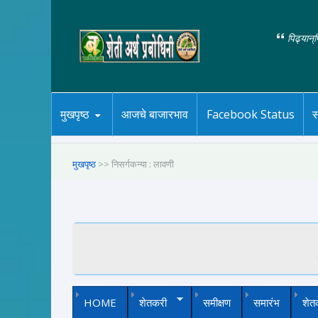
पिढ्यान्
मुखपृष्ठ
आजचे बाजारभाव
Facebook Status
स
मुखपृष्ठ
>> निसर्गकन्या : लावणी
HOME
शेतकरी
समीक्षण
समारंभ
शेत