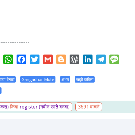
-----------------
WhatsApp
Facebook
Twitter
Gmail
Blogger
WordPress
LinkedIn
Teleg
Me
 माझा वेगळा
Gangadhar Mute
अभय
माझी कविता
त
 करा)
किंवा
register (नवीन खाते बनवा)
3691 वाचने