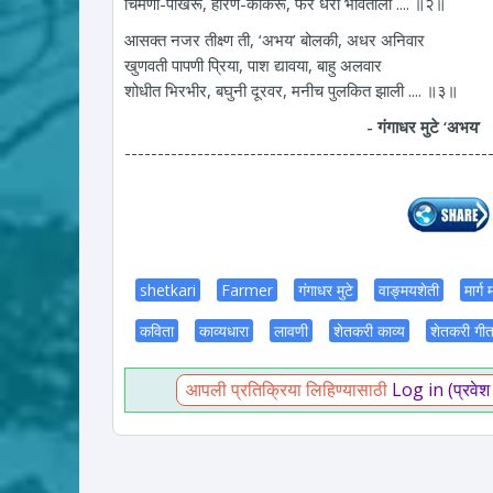
चिमणी-पाखरू, हरिण-कोकरू, फेर धरी भोवताली .... ॥२॥
आसक्त नजर तीक्ष्ण ती, ‘अभय’ बोलकी, अधर अनिवार
खुणवती पापणी प्रिया, पाश द्यावया, बाहु अलवार
शोधीत भिरभीर, बघुनी दूरवर, मनीच पुलकित झाली .... ॥३॥
- गंगाधर मुटे ‘अभय’
-------------------------------------------------------
shetkari
Farmer
गंगाधर मुटे
वाङ्मयशेती
मार्ग
कविता
काव्यधारा
लावणी
शेतकरी काव्य
शेतकरी गी
आपली प्रतिक्रिया लिहिण्यासाठी
Log in (प्रवेश