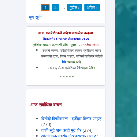
1
2
…
पुढील ›
अंतिम »
पाने
पुर्ण सूची
अ.भा. मराठी शेतकरी साहित्य चळवळीचा उपक्रम
विश्वस्तरीय Online लेखनस्पर्धा-२०२४
प्रवेशिका दाखल करण्याची अंतिम मुदत :
२४ सप्टेंबर २०२४
स्पर्धेचे स्वरूप, पारितोषिकाचे स्वरूप, प्रवेशिका सादर
करण्याची पद्धत, नियम व शर्ती, याविषयी सविस्तर माहिती
येथे
उपलब्ध आहे.
सादर झालेल्या प्रवेशिका
येथे
पाहता येतील.
=-=-=-=-=
आज सर्वाधिक वाचन
विनोदी मिर्चीमसाला : दर्जेदार विनोद संग्रह
(274)
काही सुटे अन काही मुटे शेर
(274)
आंतरजाल-स्तरीय लेखनस्पर्धा-२०१४ :