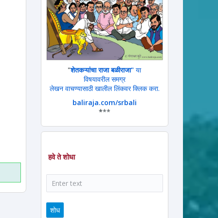
"
शेतकऱ्यांचा राजा बळीराजा"
या
विषयावरील समग्र
ram
ssage
लेखन वाचण्यासाठी खालील लिंकवर क्लिक करा.
baliraja.com/srbali
*
**
हवे ते शोधा
शोध