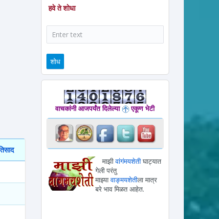
हवे ते शोधा
शोध
वाचकांनी आजपर्यंत दिलेल्या
एकूण भेटी
रतिसाद
माझी
वांगंमयशेती
घाट्यात
गेली परंतु
माझ्या
वाङ्मयशेती
ला मात्र
बरे भाव मिळत आहेत.
1