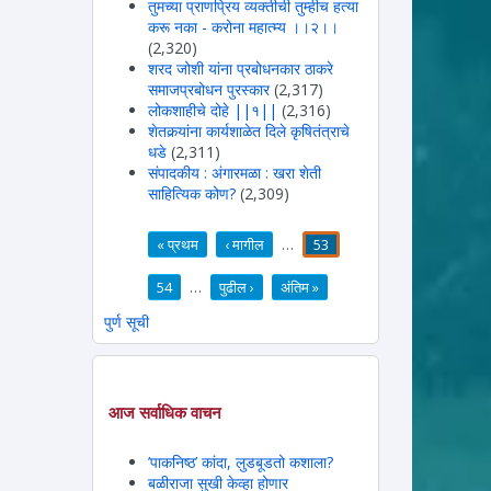
तुमच्या प्राणप्रिय व्यक्तीची तुम्हीच हत्या
करू नका - करोना महात्म्य ।।२।।
(2,320)
शरद जोशी यांना प्रबोधनकार ठाकरे
समाजप्रबोधन पुरस्कार
(2,317)
लोकशाहीचे दोहे ||१||
(2,316)
शेतकर्‍यांना कार्यशाळेत दिले कृषितंत्राचे
धडे
(2,311)
संपादकीय : अंगारमळा : खरा शेती
साहित्यिक कोण?
(2,309)
« प्रथम
‹ मागील
…
53
पाने
54
…
पुढील ›
अंतिम »
पुर्ण सूची
आज सर्वाधिक वाचन
’पाकनिष्ठ’ कांदा, लुडबूडतो कशाला?
बळीराजा सुखी केव्हा होणार