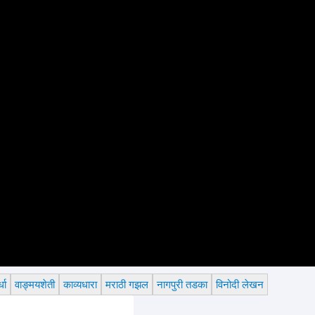
धा
वाङ्मयशेती
काव्यधारा
मराठी गझल
नागपुरी तडका
विनोदी लेखन