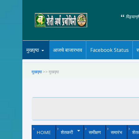
पिढ्यान्
मुखपृष्ठ
आजचे बाजारभाव
Facebook Status
स
मुखपृष्ठ
>> मुखपृष्ठ
HOME
शेतकरी
समीक्षण
समारंभ
शेत