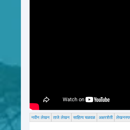
नवीन लेखन
ताजे लेखन
साहित्य चळवळ
अक्षरशेती
लेखनस्पर्