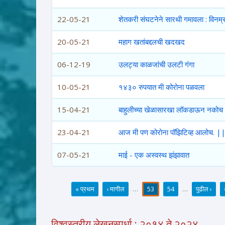
22-05-21
शेतकरी संघटनेने सारथी गमावला : विनम
20-05-21
महाग खतांबद्दलची खदखद
06-12-19
उलट्या काळजांची उलटी गंगा
10-05-21
१४३० रुपयात मी कोरोना पळवला
15-04-21
बाहुलीच्या खेळासारखा लॉकडाऊन नकोच 
23-04-21
आज मी पण कोरोना पॉझिटिव्ह आलोच. || 
07-05-21
माई - एक अस्वस्थ झंझावात
« प्रथम
‹ मागील
…
53
54
…
पुढील ›
पाने
विश्वस्तरीय लेखनस्पर्धा : २०१४ ते २०२४