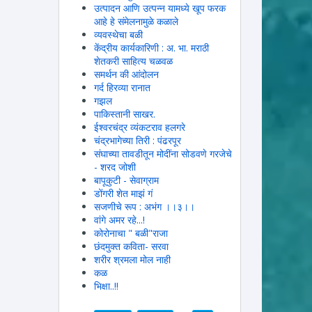
उत्पादन आणि उत्पन्न यामध्ये खूप फरक
आहे हे संमेलनामुळे कळाले
व्यवस्थेचा बळी
केंद्रीय कार्यकारिणी : अ. भा. मराठी
शेतकरी साहित्य चळवळ
समर्थन की आंदोलन
गर्द हिरव्या रानात
गझल
पाकिस्तानी साखर.
ईश्वरचंद्र व्यंकटराव हलगरे
चंद्रभागेच्या तिरी : पंढरपूर
संघाच्या तावडीतून मोदींना सोडवणे गरजेचे
- शरद जोशी
बापूकुटी - सेवाग्राम
डोंगरी शेत माझं गं
सजणीचे रूप : अभंग ।।३।।
वांगे अमर रहे...!
कोरोनाचा " बळी"राजा
छंदमुक्त कविता- सरवा
शरीर श्रमला मोल नाही
कळ
भिक्षा..!!