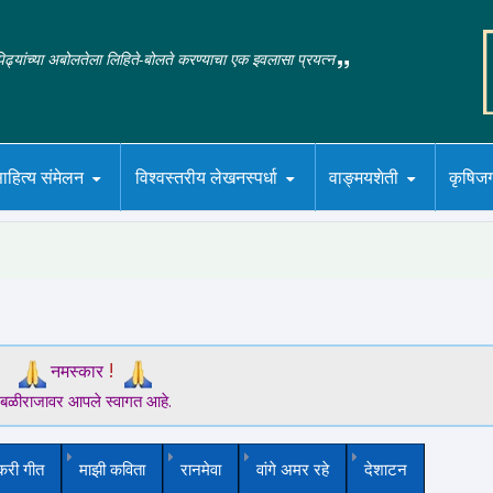
‌पिढ्यांच्या अबोलतेला लिहिते-बोलते करण्याचा एक इवलासा प्रयत्न
ाहित्य संमेलन
विश्वस्तरीय लेखनस्पर्धा
वाङ्मयशेती
कृषिज
!
नमस्कार
बळीराजावर आपले स्वागत आहे.
करी गीत
माझी कविता
रानमेवा
वांगे अमर रहे
देशाटन