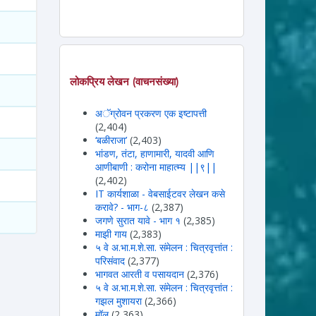
लोकप्रिय लेखन (वाचनसंख्या)
अॅग्रोवन प्रकरण एक इष्टापत्ती
(2,404)
‘बळीराजा’
(2,403)
भांडण, तंटा, हाणामारी, यादवी आणि
आणीबाणी : करोना माहात्म्य ||९||
(2,402)
IT कार्यशाळा - वेबसाईटवर लेखन कसे
करावे? - भाग-८
(2,387)
जगणे सुरात यावे - भाग १
(2,385)
माझी गाय
(2,383)
५ वे अ.भा.म.शे.सा. संमेलन : चित्रवृत्तांत :
परिसंवाद
(2,377)
भागवत आरती व पसायदान
(2,376)
५ वे अ.भा.म.शे.सा. संमेलन : चित्रवृत्तांत :
गझल मुशायरा
(2,366)
मॉल
(2,363)