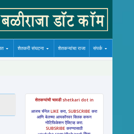
गत
शेतकरी संघटना
शेतकऱ्यांचा राजा
संपर्क
शेतकऱ्यांची चावडी shetkari dot in
आजच चॅनेल
LIKE
करा,
SUBSCRIBE
करा
आणि बेलच्या आयकॉनवर क्लिक करून
नोटिफिकेशन ऍक्टिव्ह करा.
SUBSRIBE
करण्यासाठी
youtube.com/@chawdi किंवा