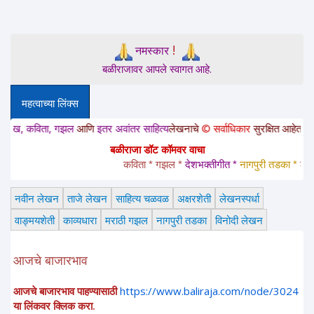
!
नमस्कार
बळीराजावर आपले स्वागत आहे.
महत्वाच्या लिंक्स
 कविता, गझल
आणि
इतर अवांतर साहित्य
लेखनाचे
© सर्वाधिकार
सुरक्षित आहेत. या साईटवर
बळीराजा डॉट कॉमवर वाचा
कविता * गझल * 
देशभक्तीगीत * 
नागपुरी तडका *
 लावणी *
नवीन लेखन
ताजे लेखन
साहित्य चळवळ
अक्षरशेती
लेखनस्पर्धा
वाङ्मयशेती
काव्यधारा
मराठी गझल
नागपुरी तडका
विनोदी लेखन
आजचे बाजारभाव
आजचे बाजारभाव पाहण्यासाठी
https://www.baliraja.com/node/3024
या लिंकवर क्लिक करा.