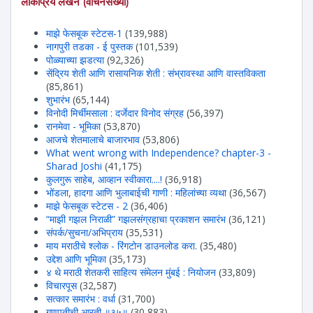
लोकप्रिय लेखन (वाचनसंख्या)
माझे फेसबूक स्टेटस-1
(139,988)
नागपुरी तडका - ई पुस्तक
(101,539)
पोळ्याच्या झडत्या
(92,326)
सेंद्रिय शेती आणि रासायनिक शेती : संभ्रावस्था आणि वास्तविकता
(85,861)
शुभारंभ
(65,144)
विनोदी मिर्चीमसाला : दर्जेदार विनोद संग्रह
(56,397)
रानमेवा - भूमिका
(53,870)
आजचे शेतमालाचे बाजारभाव
(53,806)
What went wrong with Independence? chapter-3 -
Sharad Joshi
(41,175)
कुलगुरू साहेब, आव्हान स्वीकारा....!
(36,918)
भोंडला, हादगा आणि भुलाबाईची गाणी : महिलांच्या व्यथा
(36,567)
माझे फेसबूक स्टेटस - 2
(36,406)
“माझी गझल निराळी” गझलसंग्रहाचा प्रकाशन समारंभ
(36,121)
संपर्क/सुचना/अभिप्राय
(35,531)
माय मराठीचे श्लोक - रिंगटोन डाउनलोड करा.
(35,480)
उद्देश आणि भूमिका
(35,173)
४ थे मराठी शेतकरी साहित्य संमेलन मुंबई : नियोजन
(33,809)
विचारपूस
(32,587)
सत्कार समारंभ : वर्धा
(31,700)
गणपतीची आरती ॥३५॥
(30,883)