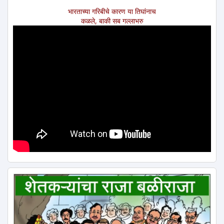
भारताच्या गरिबीचे कारण या तिघांनाच
कळले, बाकी सब गल्लाभरु