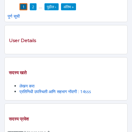
1
2
…
पुढील ›
अंतिम »
पाने
पुर्ण सूची
User Details
सदस्य खाते
लेखन करा
प्रतिनिधी उपस्थिती आणि सहभाग नोंदणी : 14sss
सदस्य प्रवेश