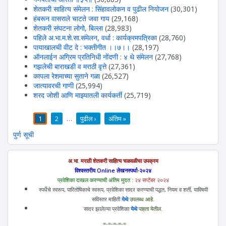
शेतकरी साहित्य संमेलन : सिंहावलोकन व पुढील नियोजन
(30,301)
हंबरून वासराले चाटते जवा गाय
(29,168)
शेतकरी संघटना लोगो, बिल्ला
(28,983)
पहिले अ.भा.म.शे.सा.संमेलन, वर्धा : कार्यक्रमपत्रिका
(28,760)
पायाखालची वीट दे : भक्तीगीत ।।७।।
(28,197)
ऑनलाईन अग्रिम प्रतिनिधी नोंदणी : ४ थे संमेलन
(27,768)
गझलेची बाराखडी व मराठी वृत्ते
(27,361)
कापला रेशमाच्या सुताने गळा
(26,527)
जात्यावरची गाणी
(25,994)
शरद जोशी आणि माझ्यातली कार्यकर्ती
(25,719)
1
2
…
पुढील ›
अंतिम »
पाने
पुर्ण सूची
अ.भा. मराठी शेतकरी साहित्य चळवळीचा उपक्रम
विश्वस्तरीय Online लेखनस्पर्धा-२०२४
प्रवेशिका दाखल करण्याची अंतिम मुदत :
२४ सप्टेंबर २०२४
स्पर्धेचे स्वरूप, पारितोषिकाचे स्वरूप, प्रवेशिका सादर करण्याची पद्धत, नियम व शर्ती, याविषयी
सविस्तर माहिती
येथे
उपलब्ध आहे.
सादर झालेल्या प्रवेशिका
येथे
पाहता येतील.
=-=-=-=-=