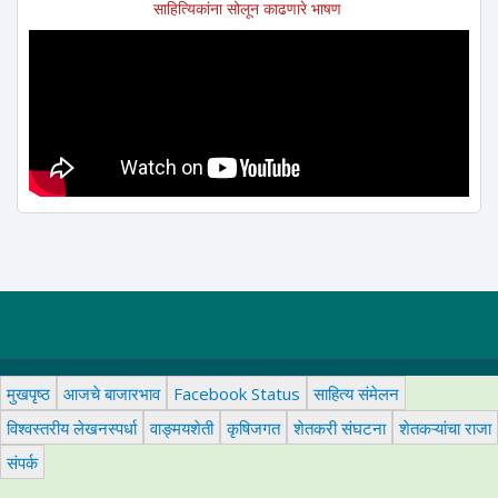
साहित्यिकांना सोलून काढणारे भाषण
मुखपृष्ठ
आजचे बाजारभाव
Facebook Status
साहित्य संमेलन
विश्वस्तरीय लेखनस्पर्धा
वाङ्मयशेती
कृषिजगत
शेतकरी संघटना
शेतकऱ्यांचा राजा
संपर्क