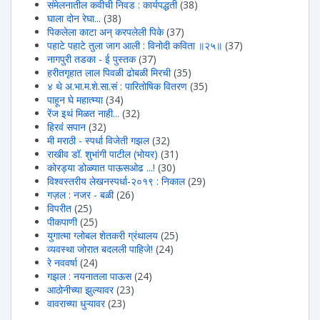
संमेलनातील कवीची निवड : कार्यपद्धती
(38)
घाला दोन रेघा...
(38)
पिकलेला काटा अन् करपलेली पिके
(37)
पहाटे पहाटे तुला जाग आली : विनोदी कविता ॥२५॥
(37)
नागपुरी तडका - ई पुस्तक
(37)
हरीतगृहात लाल पिवळी ढोबळी मिरची
(35)
४ थे अ.भा.म.शे.सा.सं : पारितोषिक वितरण
(35)
पाहून घे महात्म्या
(34)
रेंज इथं मिळत नाही...
(32)
हिरवंं सपान
(32)
मी मराठी - स्पर्धा विजेती गझल
(32)
राखीव डॉ. शुभांगी पाटील (भोयर)
(31)
कोरड्या डोळ्यात पाऊसओढ ...!
(30)
विश्वस्तरीय लेखनस्पर्धा-२०१९ : निकाल
(29)
गज़ल : नजर - बळी
(26)
विपरीत
(25)
पीकपाणी
(25)
युगात्मा ग्लोबल शेतकरी ग्रंथालय
(25)
व्यवस्था जोरात बदलली पाहिजे!
(24)
रे नववर्षा
(24)
गझल : नयनातला पाऊस
(24)
आठोनीच्या झुल्यावर
(23)
वावराच्या धुऱ्यावर
(23)