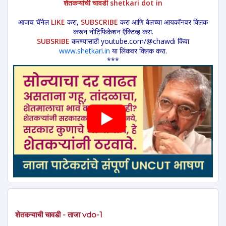
शेतकऱ्यांची चावडी shetkari dot in
आजच चॅनेल
LIKE
करा,
SUBSCRIBE
करा आणि बेलच्या आयकॉनवर क्लिक
करून नोटिफिकेशन ऍक्टिव्ह करा.
SUBSRIBE
करण्यासाठी youtube.com/@chawdi किंवा
www.shetkari.in
या लिंकवर क्लिक करा.
***
शेतकऱ्याची चावडी - ताजा vdo-1