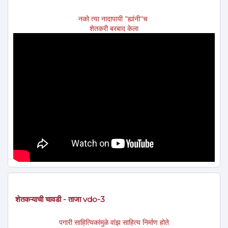
नको त्या नादापायी "ह्यांनी"च
शेतकरी बरबाद केला
शेतकऱ्याची चावडी - ताजा vdo-3
पगारी साहित्यिकांमुळे वांझ साहित्य निर्माण होते