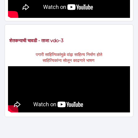
शेतकऱ्याची चावडी - ताजा vdo-3
पगारी साहित्यिकांमुळे वांझ साहित्य निर्माण होते
साहित्यिकांना सोलून काढणारे भाषण