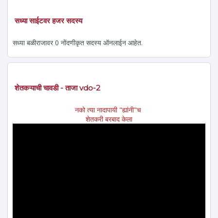
सध्या साईटवर हजर सदस्य
सध्या बळीराजावर 0 नोंदणीकृत सदस्य ऑनलाईन आहेत.
शेतकऱ्याची चावडी - ताजा vdo-2
नको त्या नादापायी "ह्यांनी"च
शेतकरी बरबाद केला