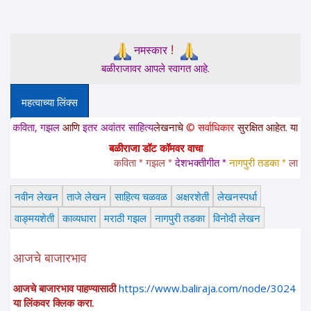
!
नमस्कार
बळीराजावर आपले स्वागत आहे.
महत्वाच्या लिंक्स
िता, गझल
आणि
इतर अवांतर साहित्य
लेखनाचे
© सर्वाधिकार
सुरक्षित आहेत. या साईटवरचे 
बळीराजा डॉट कॉमवर वाचा
कविता * गझल * 
देशभक्तीगीत * 
नागपुरी तडका *
 लावणी * अ
नवीन लेखन
ताजे लेखन
साहित्य चळवळ
अक्षरशेती
लेखनस्पर्धा
वाङ्मयशेती
काव्यधारा
मराठी गझल
नागपुरी तडका
विनोदी लेखन
आजचे बाजारभाव
आजचे बाजारभाव पाहण्यासाठी
https://www.baliraja.com/node/3024
या लिंकवर क्लिक करा.