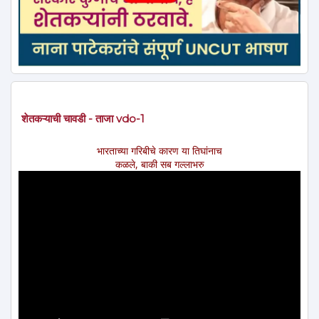
शेतकऱ्याची चावडी - ताजा vdo-1
भारताच्या गरिबीचे कारण या तिघांनाच
कळले, बाकी सब गल्लाभरु