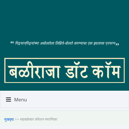
पिढ्यान्‌पिढ्यांच्या अबोलतेला लिहिते-बोलते करण्याचा एक इवलासा प्रयत्न
Menu
मुखपृष्ठ
>> महाबळेश्वर संमेलन स्मरणिका