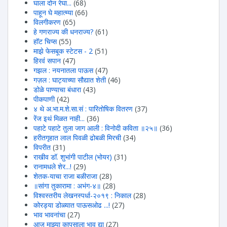
घाला दोन रेघा...
(68)
पाहून घे महात्म्या
(66)
विलगीकरण
(65)
हे गणराज्य की धनराज्य?
(61)
हॉट चिप्स
(55)
माझे फेसबूक स्टेटस - 2
(51)
हिरवंं सपान
(47)
गझल : नयनातला पाऊस
(47)
गज़ल : घाट्याच्या सौद्यात शेती
(46)
डोळे पाण्याचा बंधारा
(43)
पीकपाणी
(42)
४ थे अ.भा.म.शे.सा.सं : पारितोषिक वितरण
(37)
रेंज इथं मिळत नाही...
(36)
पहाटे पहाटे तुला जाग आली : विनोदी कविता ॥२५॥
(36)
हरीतगृहात लाल पिवळी ढोबळी मिरची
(34)
विपरीत
(31)
राखीव डॉ. शुभांगी पाटील (भोयर)
(31)
रानामधले शेर...!
(29)
शेतक-याचा राजा बळीराजा
(28)
॥सांगा तुकारामा : अभंग-४॥
(28)
विश्वस्तरीय लेखनस्पर्धा-२०१९ : निकाल
(28)
कोरड्या डोळ्यात पाऊसओढ ...!
(27)
भाव भावनांचा
(27)
आज माझ्या कापसाला भाव द्या
(27)