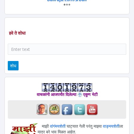
*
**
हवे ते शोधा
शोध
वाचकांनी आजपर्यंत दिलेल्या
एकूण भेटी
माझी
वांगंमयशेती
घाट्यात गेली परंतु माझ्या
वाङ्मयशेती
ला
मात्र बरे भाव मिळत आहेत.