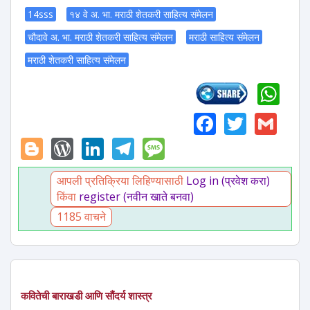
14sss
१४ वे अ. भा. मराठी शेतकरी साहित्य संमेलन
चौदावे अ. भा. मराठी शेतकरी साहित्य संमेलन
मराठी साहित्य संमेलन
मराठी शेतकरी साहित्य संमेलन
Wh
Faceboo
Twitte
Gm
Blogger
WordPress
LinkedIn
Telegram
Message
आपली प्रतिक्रिया लिहिण्यासाठी
Log in (प्रवेश करा)
किंवा
register (नवीन खाते बनवा)
1185 वाचने
कवितेची बाराखडी आणि सौंदर्य शास्त्र