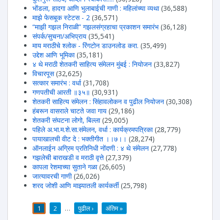
भोंडला, हादगा आणि भुलाबाईची गाणी : महिलांच्या व्यथा
(36,588)
माझे फेसबूक स्टेटस - 2
(36,571)
“माझी गझल निराळी” गझलसंग्रहाचा प्रकाशन समारंभ
(36,128)
संपर्क/सुचना/अभिप्राय
(35,541)
माय मराठीचे श्लोक - रिंगटोन डाउनलोड करा.
(35,499)
उद्देश आणि भूमिका
(35,181)
४ थे मराठी शेतकरी साहित्य संमेलन मुंबई : नियोजन
(33,827)
विचारपूस
(32,625)
सत्कार समारंभ : वर्धा
(31,708)
गणपतीची आरती ॥३५॥
(30,931)
शेतकरी साहित्य संमेलन : सिंहावलोकन व पुढील नियोजन
(30,308)
हंबरून वासराले चाटते जवा गाय
(29,186)
शेतकरी संघटना लोगो, बिल्ला
(29,005)
पहिले अ.भा.म.शे.सा.संमेलन, वर्धा : कार्यक्रमपत्रिका
(28,779)
पायाखालची वीट दे : भक्तीगीत ।।७।।
(28,274)
ऑनलाईन अग्रिम प्रतिनिधी नोंदणी : ४ थे संमेलन
(27,778)
गझलेची बाराखडी व मराठी वृत्ते
(27,379)
कापला रेशमाच्या सुताने गळा
(26,605)
जात्यावरची गाणी
(26,026)
शरद जोशी आणि माझ्यातली कार्यकर्ती
(25,798)
1
2
…
पुढील ›
अंतिम »
पाने