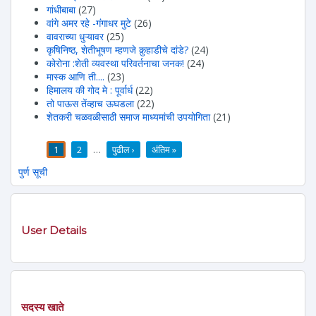
गांधीबाबा
(27)
वांगे अमर रहे -गंगाधर मुटे
(26)
वावराच्या धुऱ्यावर
(25)
कृषिनिष्ठ, शेतीभूषण म्हणजे कुर्‍हाडीचे दांडे?
(24)
कोरोना :शेती व्यवस्था परिवर्तनाचा जनक!
(24)
मास्क आणि ती....
(23)
हिमालय की गोद मे : पूर्वार्ध
(22)
तो पाऊस तेंव्हाच ऊघडला
(22)
शेतकरी चळवळीसाठी समाज माध्यमांची उपयोगिता
(21)
1
2
…
पुढील ›
अंतिम »
पाने
पुर्ण सूची
User Details
सदस्य खाते