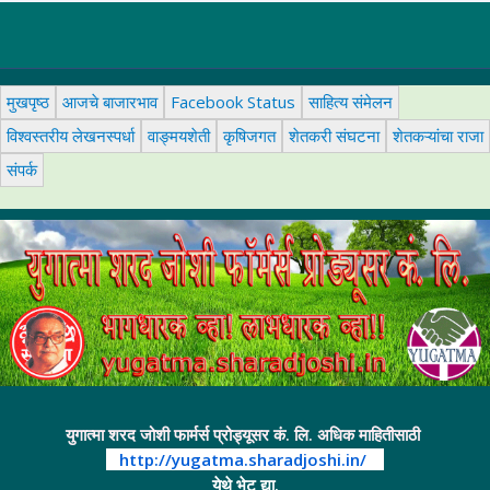
मुखपृष्ठ
आजचे बाजारभाव
Facebook Status
साहित्य संमेलन
विश्वस्तरीय लेखनस्पर्धा
वाङ्मयशेती
कृषिजगत
शेतकरी संघटना
शेतकऱ्यांचा राजा
संपर्क
युगात्मा शरद जोशी फार्मर्स प्रोड्यूसर कं. लि. अधिक माहितीसाठी
http://yugatma.sharadjoshi.in/
येथे भेट द्या.