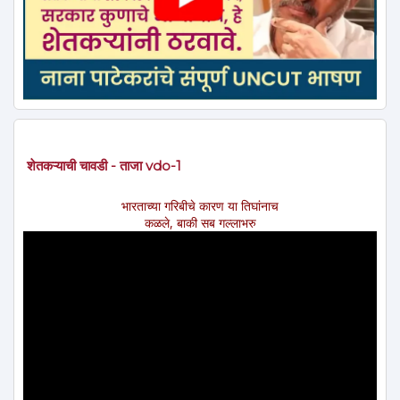
शेतकऱ्याची चावडी - ताजा vdo-1
भारताच्या गरिबीचे कारण या तिघांनाच
कळले, बाकी सब गल्लाभरु