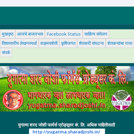
मुखपृष्ठ
आजचे बाजारभाव
Facebook Status
साहित्य संमेलन
विश्वस्तरीय लेखनस्पर्धा
वाङ्मयशेती
कृषिजगत
शेतकरी संघटना
शेतकऱ्यांचा राजा
संपर्क
युगात्मा शरद जोशी फार्मर्स प्रोड्यूसर कं. लि. अधिक माहितीसाठी
http://yugatma.sharadjoshi.in/