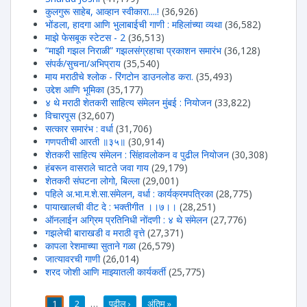
कुलगुरू साहेब, आव्हान स्वीकारा....!
(36,926)
भोंडला, हादगा आणि भुलाबाईची गाणी : महिलांच्या व्यथा
(36,582)
माझे फेसबूक स्टेटस - 2
(36,513)
“माझी गझल निराळी” गझलसंग्रहाचा प्रकाशन समारंभ
(36,128)
संपर्क/सुचना/अभिप्राय
(35,540)
माय मराठीचे श्लोक - रिंगटोन डाउनलोड करा.
(35,493)
उद्देश आणि भूमिका
(35,177)
४ थे मराठी शेतकरी साहित्य संमेलन मुंबई : नियोजन
(33,822)
विचारपूस
(32,607)
सत्कार समारंभ : वर्धा
(31,706)
गणपतीची आरती ॥३५॥
(30,914)
शेतकरी साहित्य संमेलन : सिंहावलोकन व पुढील नियोजन
(30,308)
हंबरून वासराले चाटते जवा गाय
(29,179)
शेतकरी संघटना लोगो, बिल्ला
(29,001)
पहिले अ.भा.म.शे.सा.संमेलन, वर्धा : कार्यक्रमपत्रिका
(28,775)
पायाखालची वीट दे : भक्तीगीत ।।७।।
(28,251)
ऑनलाईन अग्रिम प्रतिनिधी नोंदणी : ४ थे संमेलन
(27,776)
गझलेची बाराखडी व मराठी वृत्ते
(27,371)
कापला रेशमाच्या सुताने गळा
(26,579)
जात्यावरची गाणी
(26,014)
शरद जोशी आणि माझ्यातली कार्यकर्ती
(25,775)
1
2
…
पुढील ›
अंतिम »