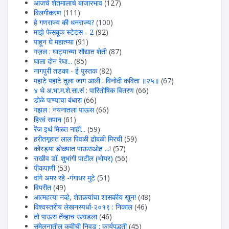
आजचे शेतमालाचे बाजारभाव
(127)
विलगीकरण
(111)
हे गणराज्य की धनराज्य?
(100)
माझे फेसबूक स्टेटस - 2
(92)
पाहून घे महात्म्या
(91)
गज़ल : घाट्याच्या सौद्यात शेती
(87)
घाला दोन रेघा...
(85)
नागपुरी तडका - ई पुस्तक
(82)
पहाटे पहाटे तुला जाग आली : विनोदी कविता ॥२५॥
(67)
४ थे अ.भा.म.शे.सा.सं : पारितोषिक वितरण
(66)
डोळे पाण्याचा बंधारा
(66)
गझल : नयनातला पाऊस
(66)
हिरवंं सपान
(61)
रेंज इथं मिळत नाही...
(59)
हरीतगृहात लाल पिवळी ढोबळी मिरची
(59)
कोरड्या डोळ्यात पाऊसओढ ...!
(57)
राखीव डॉ. शुभांगी पाटील (भोयर)
(56)
पीकपाणी
(53)
वांगे अमर रहे -गंगाधर मुटे
(51)
विपरीत
(49)
आत्महत्या नव्हे, शेतकर्‍यांचा शासकीय खून!
(48)
विश्वस्तरीय लेखनस्पर्धा-२०१९ : निकाल
(46)
तो पाऊस तेंव्हाच ऊघडला
(46)
संमेलनातील कवीची निवड : कार्यपद्धती
(45)