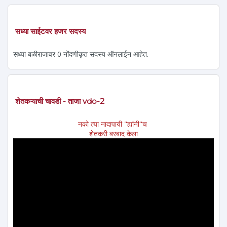
सध्या साईटवर हजर सदस्य
सध्या बळीराजावर 0 नोंदणीकृत सदस्य ऑनलाईन आहेत.
शेतकऱ्याची चावडी - ताजा vdo-2
नको त्या नादापायी "ह्यांनी"च
शेतकरी बरबाद केला