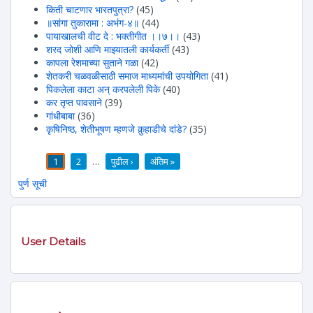
किती चाटणार भारतपुत्रा?
(45)
॥सांगा तुकारामा : अभंग-४॥
(44)
पायाखालची वीट दे : भक्तीगीत ।।७।।
(43)
शरद जोशी आणि माझ्यातली कार्यकर्ती
(43)
कापला रेशमाच्या सुताने गळा
(42)
शेतकरी चळवळीसाठी समाज माध्यमांची उपयोगिता
(41)
पिकलेला काटा अन् करपलेली पिके
(40)
कर तृप्त पावसाने
(39)
गांधीबाबा
(36)
कृषिनिष्ठ, शेतीभूषण म्हणजे कुर्‍हाडीचे दांडे?
(35)
1
2
…
पुढील ›
अंतिम »
पाने
पुर्ण सूची
User Details