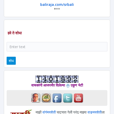
baliraja.com/srbali
*
**
हवे ते शोधा
शोध
वाचकांनी आजपर्यंत दिलेल्या
एकूण भेटी
माझी
वांगंमयशेती
घाट्यात गेली परंतु माझ्या
वाङ्मयशेती
ला