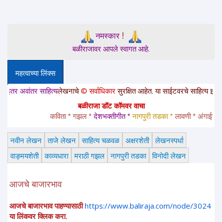
!
नमस्कार
बळीराजावर आपले स्वागत आहे.
महत्वाच्या लिंक्स
ांतर साहित्य
लेखनाचे
© सर्वाधिकार
सुरक्षित आहेत. या साईटवरचे साहित्य इतरांना पाठवा
बळीराजा डॉट कॉमवर वाचा
कविता * गझल * 
देशभक्तीगीत * 
नागपुरी तडका *
 लावणी * अंगाईगीत * श
नवीन लेखन
ताजे लेखन
साहित्य चळवळ
अक्षरशेती
लेखनस्पर्धा
वाङ्मयशेती
काव्यधारा
मराठी गझल
नागपुरी तडका
विनोदी लेखन
आजचे बाजारभाव
आजचे बाजारभाव पाहण्यासाठी
https://www.baliraja.com/node/3024
या लिंकवर क्लिक करा.