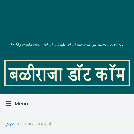
पिढ्यान्‌पिढ्यांच्या अबोलतेला लिहिते-बोलते करण्याचा एक इवलासा प्रयत्न
Menu
मुखपृष्ठ
>> रानी चा पाऊस अन्- ती