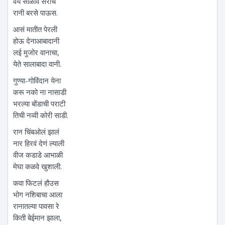
वय सोळाव सरीच
रानी बरसे पाऊस.
आसं मातीत पेरली
होऊ देनाआबादानी
लई मुजोर वानाचा,
येते सालाबादा वानी.
गुण्या-गोविंदान येना
करू नको ना नासाडी
भरल्या बोंडाची पराटी
तिची नव्वी कोरी साडी.
रान चिंबओलं झालं
नार हिरवं देणं ल्याली
वीज कडाडे आभाळी
मेघा कळवे खुशाली.
कवा फिटलं हौउस
भोग नशिबाचा आला
रानातल्या पावसा रे
किती बेईमान झाला,