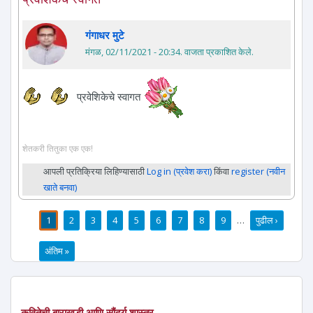
गंगाधर मुटे
मंगळ, 02/11/2021 - 20:34
. वाजता प्रकाशित केले.
प्रवेशिकेचे स्वागत
शेतकरी तितुका एक एक!
आपली प्रतिक्रिया लिहिण्यासाठी
Log in (प्रवेश करा)
किंवा
register (नवीन
खाते बनवा)
1
2
3
4
5
6
7
8
9
…
पुढील ›
पाने
अंतिम »
कवितेची बाराखडी आणि सौंदर्य शास्त्र