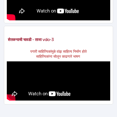
शेतकऱ्याची चावडी - ताजा vdo-3
पगारी साहित्यिकांमुळे वांझ साहित्य निर्माण होते
साहित्यिकांना सोलून काढणारे भाषण