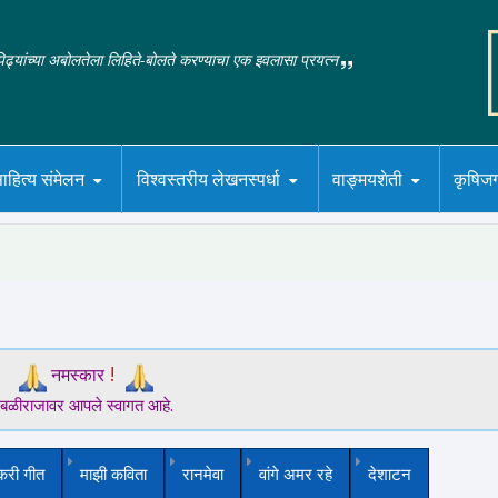
‌पिढ्यांच्या अबोलतेला लिहिते-बोलते करण्याचा एक इवलासा प्रयत्न
ाहित्य संमेलन
विश्वस्तरीय लेखनस्पर्धा
वाङ्मयशेती
कृषिज
!
नमस्कार
बळीराजावर आपले स्वागत आहे.
करी गीत
माझी कविता
रानमेवा
वांगे अमर रहे
देशाटन