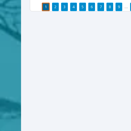
1
2
3
4
5
6
7
8
9
…
पाने