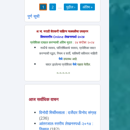
1
2
…
पुढील ›
अंतिम »
पाने
पुर्ण सूची
अ.भा. मराठी शेतकरी साहित्य चळवळीचा उपक्रम
विश्वस्तरीय Online लेखनस्पर्धा-२०२४
प्रवेशिका दाखल करण्याची अंतिम मुदत :
२४ सप्टेंबर २०२४
स्पर्धेचे स्वरूप, पारितोषिकाचे स्वरूप, प्रवेशिका सादर
करण्याची पद्धत, नियम व शर्ती, याविषयी सविस्तर माहिती
येथे
उपलब्ध आहे.
सादर झालेल्या प्रवेशिका
येथे
पाहता येतील.
=-=-=-=-=
आज सर्वाधिक वाचन
विनोदी मिर्चीमसाला : दर्जेदार विनोद संग्रह
(236)
आंतरजाल-स्तरीय लेखनस्पर्धा-२०१४ :
निकाल
(182)