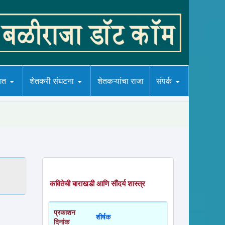
गत
शेतकरी संघटना
शेतकऱ्यांचा राजा
संपर्क
कवितेची बाराखडी आणि सौंदर्य शास्त्र
प्रकाशन
शीर्षक
दिनांक