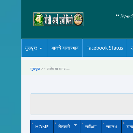
पिढ्यान्
मुखपृष्ठ
आजचे बाजारभाव
Facebook Status
स
मुखपृष्ठ
>> साहेबांचा दसरा....
HOME
शेतकरी
समीक्षण
समारंभ
शेत