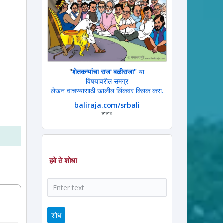
"
शेतकऱ्यांचा राजा बळीराजा"
या
विषयावरील समग्र
ram
ssage
लेखन वाचण्यासाठी खालील लिंकवर क्लिक करा.
baliraja.com/srbali
*
**
हवे ते शोधा
शोध