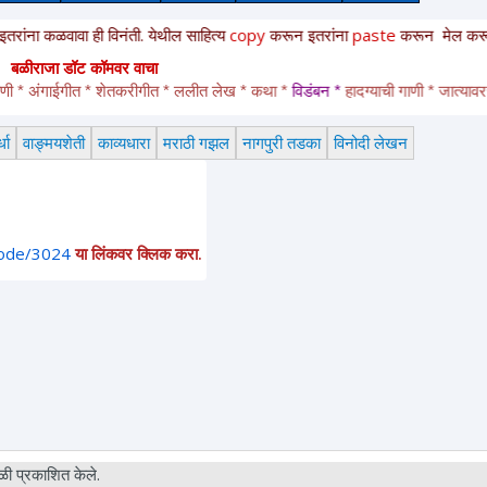
ावा ही विनंती. येथील साहित्य
copy
करून
इतरांना
paste
करून
मेल करू नका. आ
बळीराजा डॉट कॉमवर वाचा
ंगाईगीत * शेतकरीगीत * ललीत लेख * कथा * 
विडंबन *
हादग्याची गाणी * जात्यावरची गाणी
धा
वाङ्मयशेती
काव्यधारा
मराठी गझल
नागपुरी तडका
विनोदी लेखन
node/3024
या लिंकवर क्लिक करा.
ी प्रकाशित केले.