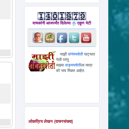
वाचकांनी आजपर्यंत दिलेल्या
एकूण भेटी
माझी
वांगंमयशेती
घाट्यात
गेली परंतु
माझ्या
वाङ्मयशेती
ला मात्र
बरे भाव मिळत आहेत.
लोकप्रिय लेखन (वाचनसंख्या)