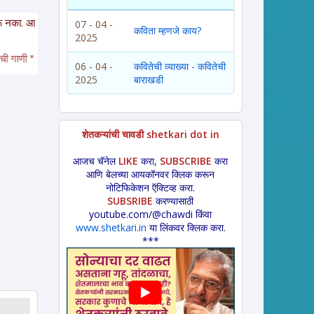
पण
अत्यंत संवेदनशील
रसिक
आहात,
साहित्यचोर नाहीत
याची जाणीव असू द्या. संदर्भ देतांना
07 - 04 -
कविता म्हणजे काय?
2025
 * पोळ्याच्या झडत्या * भक्तीगीत * 
अभंग *
महादेवाची गाणी * 
नाट्यगीत * गौळण * 
पारंपा
06 - 04 -
कवितेची व्याख्या - कवितेची
2025
बाराखडी
शेतकऱ्यांची चावडी shetkari dot in
आजच चॅनेल
LIKE
करा,
SUBSCRIBE
करा
आणि बेलच्या आयकॉनवर क्लिक करून
नोटिफिकेशन ऍक्टिव्ह करा.
SUBSRIBE
करण्यासाठी
youtube.com/@chawdi किंवा
www.shetkari.in
या लिंकवर क्लिक करा.
***