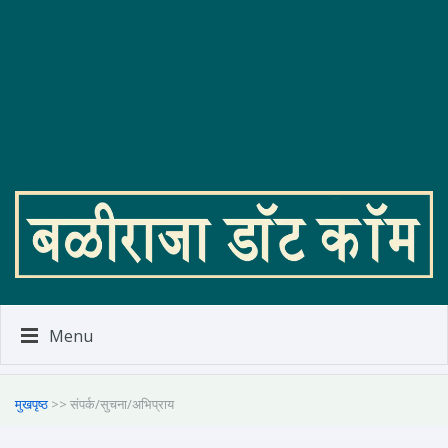
Menu
मुखपृष्ठ
>> संपर्क/सुचना/अभिप्राय