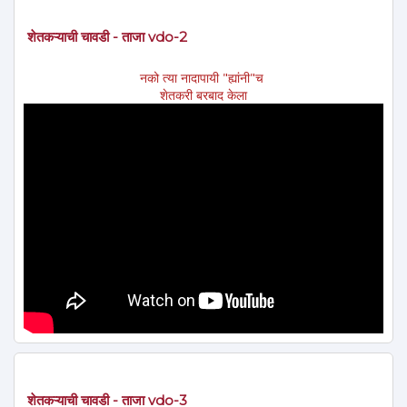
शेतकऱ्याची चावडी - ताजा vdo-2
नको त्या नादापायी "ह्यांनी"च
शेतकरी बरबाद केला
शेतकऱ्याची चावडी - ताजा vdo-3