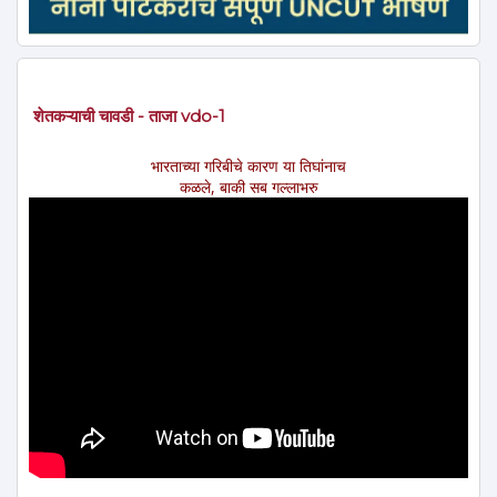
शेतकऱ्याची चावडी - ताजा vdo-1
भारताच्या गरिबीचे कारण या तिघांनाच
कळले, बाकी सब गल्लाभरु