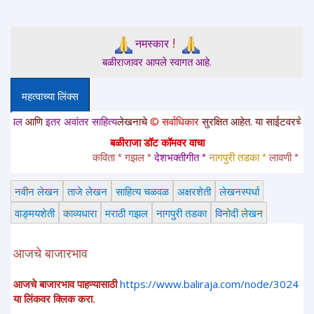
!
नमस्कार
बळीराजावर आपले स्वागत आहे.
महत्वाच्या लिंक्स
इतर अवांतर साहित्य
लेखनाचे
© सर्वाधिकार
सुरक्षित आहेत. या साईटवरचे साहित्य इतरांना
बळीराजा डॉट कॉमवर वाचा
कविता * गझल * 
देशभक्तीगीत * 
नागपुरी तडका *
 लावणी * अंगाईगीत 
नवीन लेखन
ताजे लेखन
साहित्य चळवळ
अक्षरशेती
लेखनस्पर्धा
वाङ्मयशेती
काव्यधारा
मराठी गझल
नागपुरी तडका
विनोदी लेखन
आजचे बाजारभाव
आजचे बाजारभाव पाहण्यासाठी
https://www.baliraja.com/node/3024
या लिंकवर क्लिक करा.