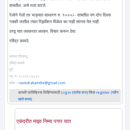
वाचतील. असे मला वाटते.
रेल्वेने गेलो तर भाड्यात साधारण रु. १०००/- वाचतील पण दोन दिवस
नक्की जातील त्यात रिझर्वेशन मिळेल का नाही सांगता येत नाही.
ठरवू यात लवकरात लवकर. विचार करून ठेवा.
रविंद्र कामठे.
आपला विश्वासू,
रविंद्र कामठे
पुणे
भ्र. न. ९८२२४ ०४३३०
इमेल –
ravindrakamthe@gmail.com
आपली प्रतिक्रिया लिहिण्यासाठी
Log in (प्रवेश करा)
किंवा
register (नवीन
खाते बनवा)
एकंदरीत माझा निम्मा पगार यात