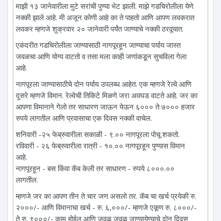
माझी १३ जानेवारीला मुटे सरांची पुण्या भेट झाली. माझे गडचिरोलीला येणे
नक्की झाले आहे. मी अजून कोणी आहे का ते पाहतो आणि आपण लवकरात
लवकर म्हणजे शुक्रवार २० जानेवारी पर्यंत जाण्याचे नक्की ठरवूयात.
एकंदरीत गडचिरोलीला जाण्यासाठी नागपूरहून जाण्याचा पर्याय जास्त
जवळचा आणि योग्य वाटतो व तसा मला काही जणांकडून सुचविला गेला
आहे.
नागपूरला जाण्यासाठीचे दोन पर्याय उपलब्ध आहेत. एक म्हणजे रेल्वे आणि
दुसरे म्हणजे विमान. रेल्वेची तिकिटे मिळणे जरा अवघड वाटते आहे. जर का
आपणा विमानाने गेलो तर साधारण जाऊन येऊन ६००० ते ७००० हजार
रुपये लागतील आणि प्रवासाचा एक दिवस नक्की वाचेल.
शनिवारी -२५ फेब्रुवारीला सकाळी - ९.०० नागपूरला पोचू शकतो.
रविवारी - २६ फेब्रुवारीला रात्री - १०.०० नागपूरहून पुण्यास विमान
आहे.
नागपूरहून - बस किंवा कॅब केली तर साधारण - रुपये ८०००.००
लागतील.
म्हणजे जर का आपण तीन ते चार जण असलो तर. कॅब चा खर्च प्रयेकी रु.
२०००/- आणि विमानाचा खर्च - रु. ६,०००/- म्हणजे एकूण रु. ८०००/-
ते रु. ९०००/- काम होईल आणि जवळ जवळ जाण्यायेण्याचे दोन दिवस