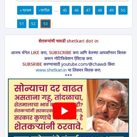
« प्रथम
‹ मागील
…
45
46
47
48
49
50
पाने
51
52
53
शेतकऱ्यांची चावडी shetkari dot in
आजच चॅनेल
LIKE
करा,
SUBSCRIBE
करा आणि बेलच्या आयकॉनवर क्लिक
करून नोटिफिकेशन ऍक्टिव्ह करा.
SUBSRIBE
करण्यासाठी youtube.com/@chawdi किंवा
www.shetkari.in
या लिंकवर क्लिक करा.
***