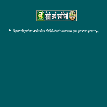
पिढ्यान्‌पिढ्यांच्या अबोलतेला लिहिते-बोलते करण्याचा एक इवलासा प्रयत्न