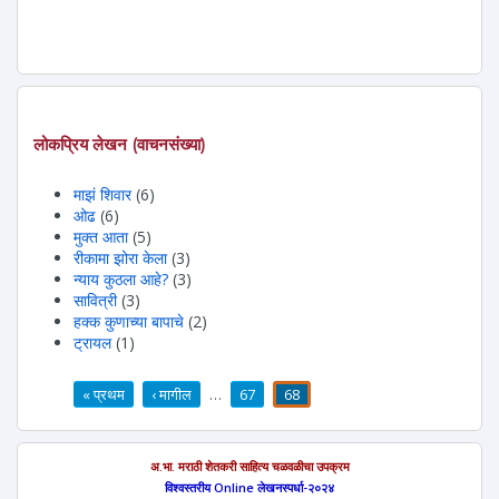
लोकप्रिय लेखन (वाचनसंख्या)
माझं शिवार
(6)
ओढ
(6)
मुक्त आता
(5)
रीकामा झोरा केला
(3)
न्याय कुठला आहे?
(3)
सावित्री
(3)
हक्क कुणाच्या बापाचे
(2)
ट्रायल
(1)
« प्रथम
‹ मागील
…
67
68
पाने
अ.भा. मराठी शेतकरी साहित्य चळवळीचा उपक्रम
विश्वस्तरीय Online लेखनस्पर्धा-२०२४