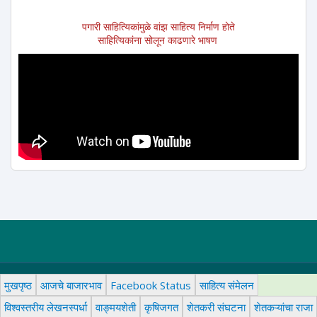
पगारी साहित्यिकांमुळे वांझ साहित्य निर्माण होते
साहित्यिकांना सोलून काढणारे भाषण
मुखपृष्ठ
आजचे बाजारभाव
Facebook Status
साहित्य संमेलन
विश्वस्तरीय लेखनस्पर्धा
वाङ्मयशेती
कृषिजगत
शेतकरी संघटना
शेतकऱ्यांचा राजा