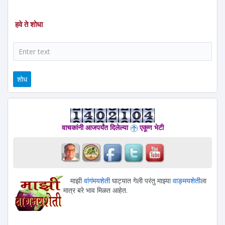
हवे ते शोधा
शोध
वाचकांनी आजपर्यंत दिलेल्या
एकूण भेटी
माझी
वांगंमयशेती
घाट्यात गेली परंतु माझ्या
वाङ्मयशेती
ला
मात्र बरे भाव मिळत आहेत.