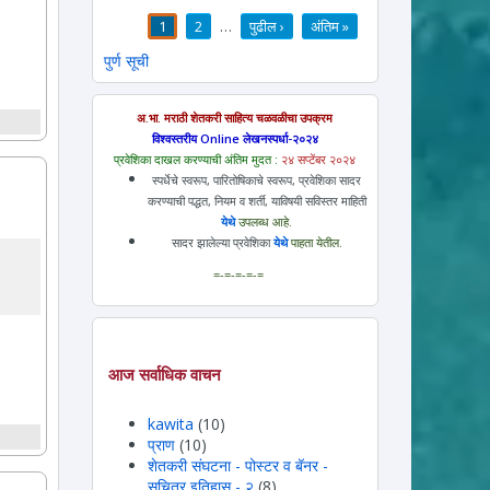
1
2
…
पुढील ›
अंतिम »
पाने
पुर्ण सूची
अ.भा. मराठी शेतकरी साहित्य चळवळीचा उपक्रम
विश्वस्तरीय Online लेखनस्पर्धा-२०२४
प्रवेशिका दाखल करण्याची अंतिम मुदत :
२४ सप्टेंबर २०२४
स्पर्धेचे स्वरूप, पारितोषिकाचे स्वरूप, प्रवेशिका सादर
करण्याची पद्धत, नियम व शर्ती, याविषयी सविस्तर माहिती
येथे
उपलब्ध आहे.
सादर झालेल्या प्रवेशिका
येथे
पाहता येतील.
=-=-=-=-=
आज सर्वाधिक वाचन
kawita
(10)
प्राण
(10)
शेतकरी संघटना - पोस्टर व बॅनर -
सचित्र इतिहास - २
(8)