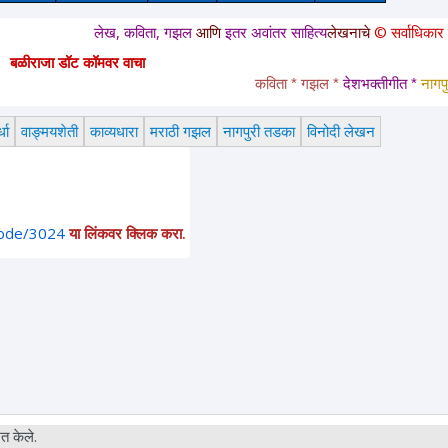
लेख, कविता, गझल
आणि
इतर अवांतर साहित्य
लेखनाचे
© सर्वाधिकार
सुरक्षित आहे
बळीराजा डॉट कॉमवर वाचा
कविता * गझल * 
देशभक्तीगीत * 
नागपुरी तडक
धा
वाङ्मयशेती
काव्यधारा
मराठी गझल
नागपुरी तडका
विनोदी लेखन
node/3024
या लिंकवर क्लिक करा.
त केले.