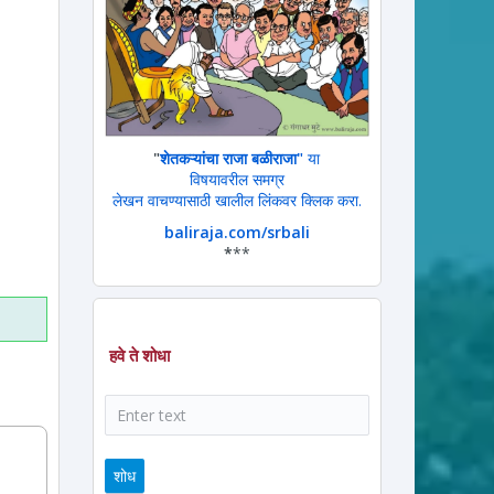
"
शेतकऱ्यांचा राजा बळीराजा"
या
विषयावरील समग्र
लेखन वाचण्यासाठी खालील लिंकवर क्लिक करा.
ram
ssage
baliraja.com/srbali
*
**
हवे ते शोधा
शोध