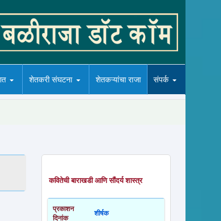
गत
शेतकरी संघटना
शेतकऱ्यांचा राजा
संपर्क
कवितेची बाराखडी आणि सौंदर्य शास्त्र
प्रकाशन
शीर्षक
दिनांक