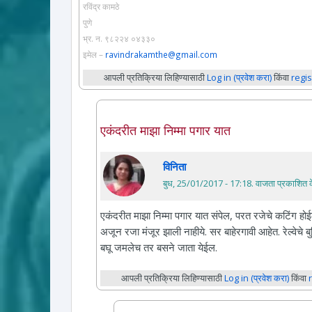
रविंद्र कामठे
पुणे
भ्र. न. ९८२२४ ०४३३०
इमेल –
ravindrakamthe@gmail.com
आपली प्रतिक्रिया लिहिण्यासाठी
Log in (प्रवेश करा)
किंवा
regis
एकंदरीत माझा निम्मा पगार यात
विनिता
बुध, 25/01/2017 - 17:18
. वाजता प्रकाशित क
एकंदरीत माझा निम्मा पगार यात संपेल, परत रजेचे कटिंग होईल 
अजून रजा मंजूर झाली नाहीये. सर बाहेरगावी आहेत. रेल्वेचे
बघू जमलेच तर बसने जाता येईल.
आपली प्रतिक्रिया लिहिण्यासाठी
Log in (प्रवेश करा)
किंवा