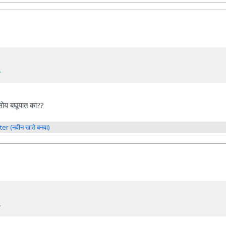
.
सोय बघूयात का??
ter (नवीन खाते बनवा)
.