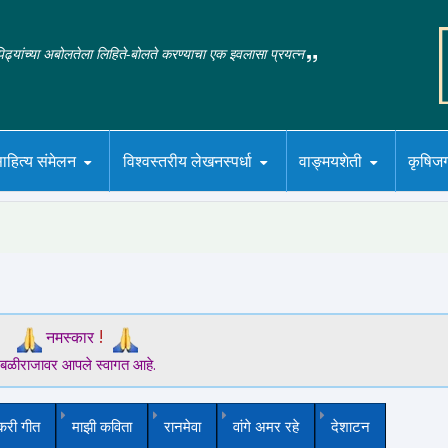
‌पिढ्यांच्या अबोलतेला लिहिते-बोलते करण्याचा एक इवलासा प्रयत्न
ाहित्य संमेलन
विश्वस्तरीय लेखनस्पर्धा
वाङ्मयशेती
कृषिज
!
नमस्कार
बळीराजावर आपले स्वागत आहे.
करी गीत
माझी कविता
रानमेवा
वांगे अमर रहे
देशाटन