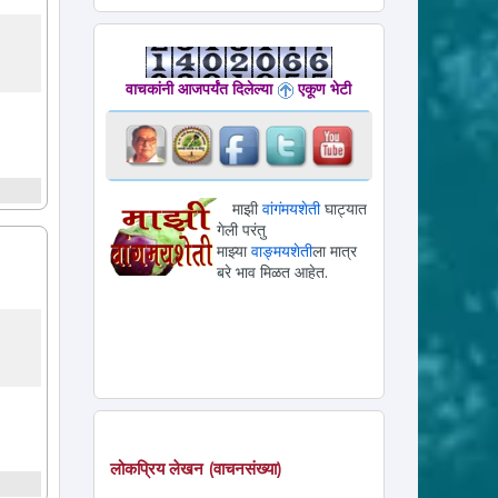
वाचकांनी आजपर्यंत दिलेल्या
एकूण भेटी
माझी
वांगंमयशेती
घाट्यात
गेली परंतु
माझ्या
वाङ्मयशेती
ला मात्र
बरे भाव मिळत आहेत.
लोकप्रिय लेखन (वाचनसंख्या)