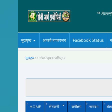
पिढ्यान्
मुखपृष्ठ
आजचे बाजारभाव
Facebook Status
स
मुखपृष्ठ
>> संपर्क/सुचना/अभिप्राय
HOME
शेतकरी
समीक्षण
समारंभ
शेत