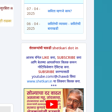
त. या साईटवरचे साहित्य इतरांना पाठवायचे असल्यास कृपया साईटचा पत्ता इतरांना कळवावा
07 - 04 -
कविता म्हणजे काय?
2025
ा *
 लावणी * अंगाईगीत * शेतकरीगीत * ललीत लेख * कथा * 
विडंबन *
हादग्याची गाणी * 
06 - 04 -
कवितेची व्याख्या - कवितेची
2025
बाराखडी
शेतकऱ्यांची चावडी shetkari dot in
आजच चॅनेल
LIKE
करा,
SUBSCRIBE
करा
आणि बेलच्या आयकॉनवर क्लिक करून
नोटिफिकेशन ऍक्टिव्ह करा.
SUBSRIBE
करण्यासाठी
youtube.com/@chawdi किंवा
www.shetkari.in
या लिंकवर क्लिक करा.
***