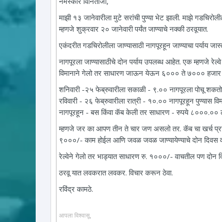
नमस्कार विनिताजी,
माझी १३ जानेवारीला मुटे सरांची पुण्या भेट झाली. माझे गडचि
म्हणजे शुक्रवार २० जानेवारी पर्यंत जाण्याचे नक्की ठरवूयात.
एकंदरीत गडचिरोलीला जाण्यासाठी नागपूरहून जाण्याचा पर्याय ज
नागपूरला जाण्यासाठीचे दोन पर्याय उपलब्ध आहेत. एक म्हणजे रेल
विमानाने गेलो तर साधारण जाऊन येऊन ६००० ते ७००० हजार र
शनिवारी -२५ फेब्रुवारीला सकाळी - ९.०० नागपूरला पोचू शकतो
रविवारी - २६ फेब्रुवारीला रात्री - १०.०० नागपूरहून पुण्यास वि
नागपूरहून - बस किंवा कॅब केली तर साधारण - रुपये ८०००.००
म्हणजे जर का आपण तीन ते चार जण असलो तर. कॅब चा खर्च प्रय
९०००/- काम होईल आणि जवळ जवळ जाण्यायेण्याचे दोन दिवस व
रेल्वेने गेलो तर भाड्यात साधारण रु. १०००/- वाचतील पण दोन दि
ठरवू यात लवकरात लवकर. विचार करून ठेवा.
रविंद्र कामठे.
आपला विश्वासू,