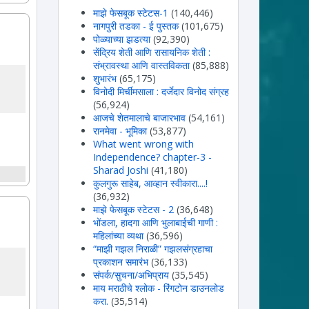
माझे फेसबूक स्टेटस-1
(140,446)
नागपुरी तडका - ई पुस्तक
(101,675)
पोळ्याच्या झडत्या
(92,390)
सेंद्रिय शेती आणि रासायनिक शेती :
संभ्रावस्था आणि वास्तविकता
(85,888)
शुभारंभ
(65,175)
विनोदी मिर्चीमसाला : दर्जेदार विनोद संग्रह
(56,924)
आजचे शेतमालाचे बाजारभाव
(54,161)
रानमेवा - भूमिका
(53,877)
What went wrong with
Independence? chapter-3 -
Sharad Joshi
(41,180)
कुलगुरू साहेब, आव्हान स्वीकारा....!
(36,932)
माझे फेसबूक स्टेटस - 2
(36,648)
भोंडला, हादगा आणि भुलाबाईची गाणी :
महिलांच्या व्यथा
(36,596)
“माझी गझल निराळी” गझलसंग्रहाचा
प्रकाशन समारंभ
(36,133)
संपर्क/सुचना/अभिप्राय
(35,545)
माय मराठीचे श्लोक - रिंगटोन डाउनलोड
करा.
(35,514)