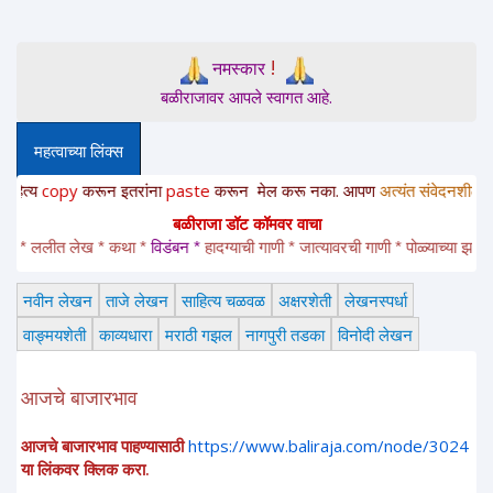
!
नमस्कार
बळीराजावर आपले स्वागत आहे.
महत्वाच्या लिंक्स
y
करून
इतरांना
paste
करून
मेल करू नका. आपण
अत्यंत संवेदनशील
रसिक
आहात
बळीराजा डॉट कॉमवर वाचा
ललीत लेख * कथा * 
विडंबन *
हादग्याची गाणी * जात्यावरची गाणी * पोळ्याच्या झडत्या * भक्
नवीन लेखन
ताजे लेखन
साहित्य चळवळ
अक्षरशेती
लेखनस्पर्धा
वाङ्मयशेती
काव्यधारा
मराठी गझल
नागपुरी तडका
विनोदी लेखन
आजचे बाजारभाव
आजचे बाजारभाव पाहण्यासाठी
https://www.baliraja.com/node/3024
या लिंकवर क्लिक करा.