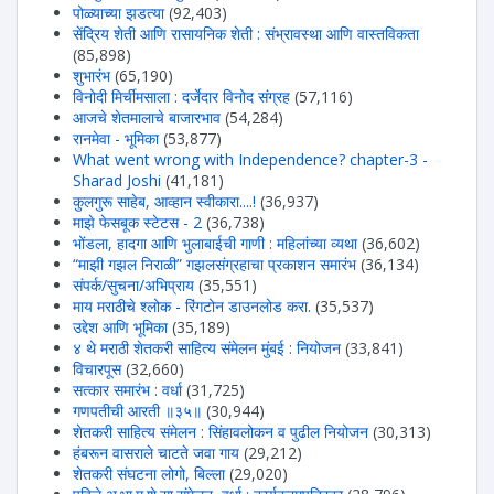
पोळ्याच्या झडत्या
(92,403)
सेंद्रिय शेती आणि रासायनिक शेती : संभ्रावस्था आणि वास्तविकता
(85,898)
शुभारंभ
(65,190)
विनोदी मिर्चीमसाला : दर्जेदार विनोद संग्रह
(57,116)
आजचे शेतमालाचे बाजारभाव
(54,284)
रानमेवा - भूमिका
(53,877)
What went wrong with Independence? chapter-3 -
Sharad Joshi
(41,181)
कुलगुरू साहेब, आव्हान स्वीकारा....!
(36,937)
माझे फेसबूक स्टेटस - 2
(36,738)
भोंडला, हादगा आणि भुलाबाईची गाणी : महिलांच्या व्यथा
(36,602)
“माझी गझल निराळी” गझलसंग्रहाचा प्रकाशन समारंभ
(36,134)
संपर्क/सुचना/अभिप्राय
(35,551)
माय मराठीचे श्लोक - रिंगटोन डाउनलोड करा.
(35,537)
उद्देश आणि भूमिका
(35,189)
४ थे मराठी शेतकरी साहित्य संमेलन मुंबई : नियोजन
(33,841)
विचारपूस
(32,660)
सत्कार समारंभ : वर्धा
(31,725)
गणपतीची आरती ॥३५॥
(30,944)
शेतकरी साहित्य संमेलन : सिंहावलोकन व पुढील नियोजन
(30,313)
हंबरून वासराले चाटते जवा गाय
(29,212)
शेतकरी संघटना लोगो, बिल्ला
(29,020)