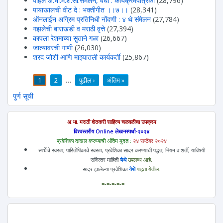
पहिले अ.भा.म.शे.सा.संमेलन, वर्धा : कार्यक्रमपत्रिका
(28,796)
पायाखालची वीट दे : भक्तीगीत ।।७।।
(28,341)
ऑनलाईन अग्रिम प्रतिनिधी नोंदणी : ४ थे संमेलन
(27,784)
गझलेची बाराखडी व मराठी वृत्ते
(27,394)
कापला रेशमाच्या सुताने गळा
(26,667)
जात्यावरची गाणी
(26,030)
शरद जोशी आणि माझ्यातली कार्यकर्ती
(25,867)
1
2
…
पुढील ›
अंतिम »
पाने
पुर्ण सूची
अ.भा. मराठी शेतकरी साहित्य चळवळीचा उपक्रम
विश्वस्तरीय Online लेखनस्पर्धा-२०२४
प्रवेशिका दाखल करण्याची अंतिम मुदत :
२४ सप्टेंबर २०२४
स्पर्धेचे स्वरूप, पारितोषिकाचे स्वरूप, प्रवेशिका सादर करण्याची पद्धत, नियम व शर्ती, याविषयी
सविस्तर माहिती
येथे
उपलब्ध आहे.
सादर झालेल्या प्रवेशिका
येथे
पाहता येतील.
=-=-=-=-=