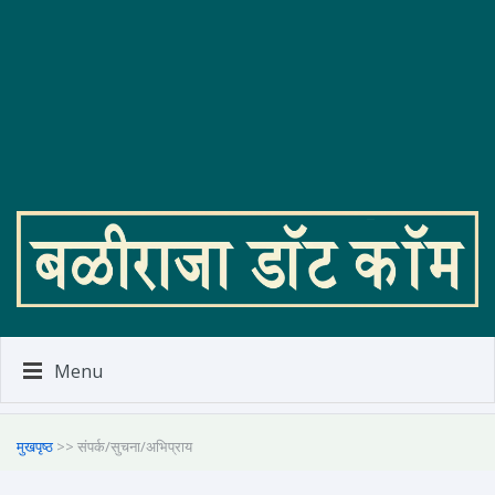
Menu
मुखपृष्ठ
>> संपर्क/सुचना/अभिप्राय