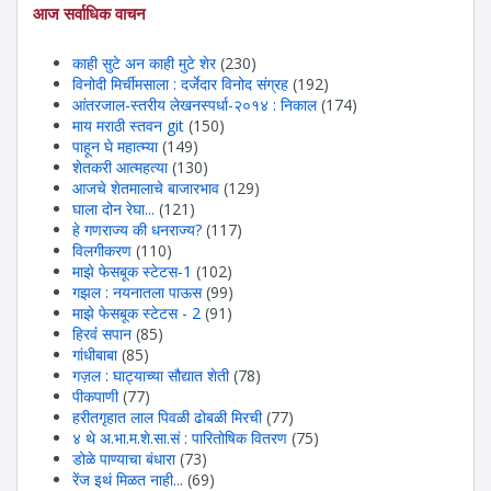
आज सर्वाधिक वाचन
काही सुटे अन काही मुटे शेर
(230)
विनोदी मिर्चीमसाला : दर्जेदार विनोद संग्रह
(192)
आंतरजाल-स्तरीय लेखनस्पर्धा-२०१४ : निकाल
(174)
माय मराठी स्तवन git
(150)
पाहून घे महात्म्या
(149)
शेतकरी आत्महत्या
(130)
आजचे शेतमालाचे बाजारभाव
(129)
घाला दोन रेघा...
(121)
हे गणराज्य की धनराज्य?
(117)
विलगीकरण
(110)
माझे फेसबूक स्टेटस-1
(102)
गझल : नयनातला पाऊस
(99)
माझे फेसबूक स्टेटस - 2
(91)
हिरवंं सपान
(85)
गांधीबाबा
(85)
गज़ल : घाट्याच्या सौद्यात शेती
(78)
पीकपाणी
(77)
हरीतगृहात लाल पिवळी ढोबळी मिरची
(77)
४ थे अ.भा.म.शे.सा.सं : पारितोषिक वितरण
(75)
डोळे पाण्याचा बंधारा
(73)
रेंज इथं मिळत नाही...
(69)