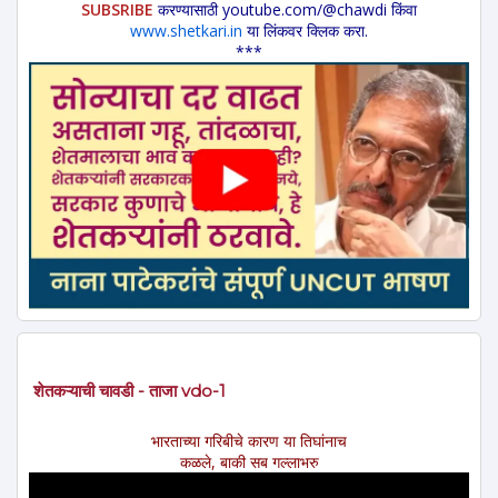
SUBSRIBE
करण्यासाठी youtube.com/@chawdi किंवा
www.shetkari.in
या लिंकवर क्लिक करा.
***
शेतकऱ्याची चावडी - ताजा vdo-1
भारताच्या गरिबीचे कारण या तिघांनाच
कळले, बाकी सब गल्लाभरु