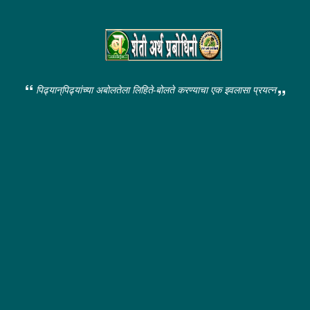
पिढ्यान्‌पिढ्यांच्या अबोलतेला लिहिते-बोलते करण्याचा एक इवलासा प्रयत्न