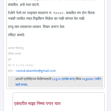
वाचतील. असे मला वाटते.
रेल्वेने गेलो तर भाड्यात साधारण रु. १०००/- वाचतील पण दोन दिवस
नक्की जातील त्यात रिझर्वेशन मिळेल का नाही सांगता येत नाही.
ठरवू यात लवकरात लवकर. विचार करून ठेवा.
रविंद्र कामठे.
आपला विश्वासू,
रविंद्र कामठे
पुणे
भ्र. न. ९८२२४ ०४३३०
इमेल –
ravindrakamthe@gmail.com
आपली प्रतिक्रिया लिहिण्यासाठी
Log in (प्रवेश करा)
किंवा
register (नवीन
खाते बनवा)
एकंदरीत माझा निम्मा पगार यात