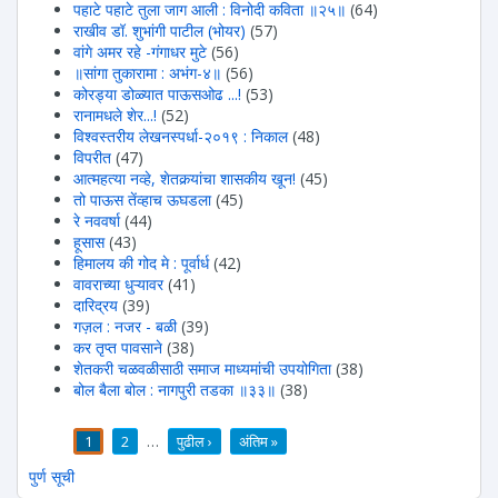
पहाटे पहाटे तुला जाग आली : विनोदी कविता ॥२५॥
(64)
राखीव डॉ. शुभांगी पाटील (भोयर)
(57)
वांगे अमर रहे -गंगाधर मुटे
(56)
॥सांगा तुकारामा : अभंग-४॥
(56)
कोरड्या डोळ्यात पाऊसओढ ...!
(53)
रानामधले शेर...!
(52)
विश्वस्तरीय लेखनस्पर्धा-२०१९ : निकाल
(48)
विपरीत
(47)
आत्महत्या नव्हे, शेतकर्‍यांचा शासकीय खून!
(45)
तो पाऊस तेंव्हाच ऊघडला
(45)
रे नववर्षा
(44)
हूसास
(43)
हिमालय की गोद मे : पूर्वार्ध
(42)
वावराच्या धुऱ्यावर
(41)
दारिद्रय
(39)
गज़ल : नजर - बळी
(39)
कर तृप्त पावसाने
(38)
शेतकरी चळवळीसाठी समाज माध्यमांची उपयोगिता
(38)
बोल बैला बोल : नागपुरी तडका ॥३३॥
(38)
1
2
…
पुढील ›
अंतिम »
पाने
पुर्ण सूची