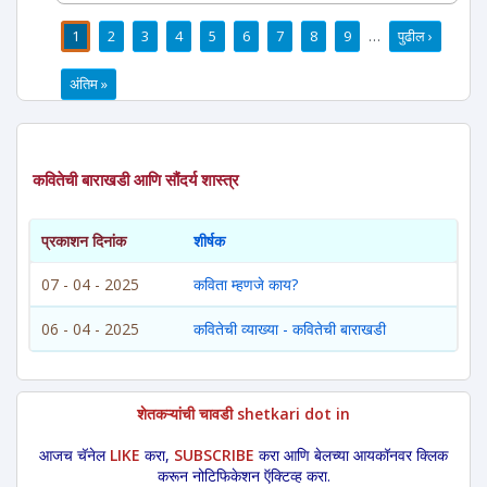
1
2
3
4
5
6
7
8
9
…
पुढील ›
पाने
अंतिम »
कवितेची बाराखडी आणि सौंदर्य शास्त्र
प्रकाशन दिनांक
शीर्षक
07 - 04 - 2025
कविता म्हणजे काय?
06 - 04 - 2025
कवितेची व्याख्या - कवितेची बाराखडी
शेतकऱ्यांची चावडी shetkari dot in
आजच चॅनेल
LIKE
करा,
SUBSCRIBE
करा आणि बेलच्या आयकॉनवर क्लिक
करून नोटिफिकेशन ऍक्टिव्ह करा.