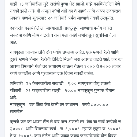
माझी १३ जानेवारीला मुटे सरांची पुण्या भेट झाली. माझे गडचिरोलीला येणे
नक्की झाले आहे. मी अजून कोणी आहे का ते पाहतो आणि आपण लवकरात
लवकर म्हणजे शुक्रवार २० जानेवारी पर्यंत जाण्याचे नक्की ठरवूयात.
एकंदरीत गडचिरोलीला जाण्यासाठी नागपूरहून जाण्याचा पर्याय जास्त
जवळचा आणि योग्य वाटतो व तसा मला काही जणांकडून सुचविला गेला
आहे.
नागपूरला जाण्यासाठीचे दोन पर्याय उपलब्ध आहेत. एक म्हणजे रेल्वे आणि
दुसरे म्हणजे विमान. रेल्वेची तिकिटे मिळणे जरा अवघड वाटते आहे. जर का
आपणा विमानाने गेलो तर साधारण जाऊन येऊन ६००० ते ७००० हजार
रुपये लागतील आणि प्रवासाचा एक दिवस नक्की वाचेल.
शनिवारी -२५ फेब्रुवारीला सकाळी - ९.०० नागपूरला पोचू शकतो.
रविवारी - २६ फेब्रुवारीला रात्री - १०.०० नागपूरहून पुण्यास विमान
आहे.
नागपूरहून - बस किंवा कॅब केली तर साधारण - रुपये ८०००.००
लागतील.
म्हणजे जर का आपण तीन ते चार जण असलो तर. कॅब चा खर्च प्रयेकी रु.
२०००/- आणि विमानाचा खर्च - रु. ६,०००/- म्हणजे एकूण रु. ८०००/-
ते रु. ९०००/- काम होईल आणि जवळ जवळ जाण्यायेण्याचे दोन दिवस