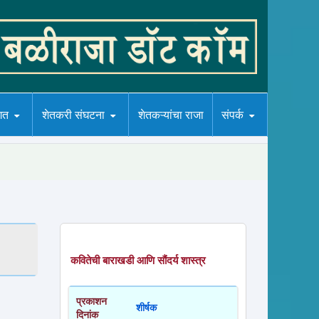
गत
शेतकरी संघटना
शेतकऱ्यांचा राजा
संपर्क
कवितेची बाराखडी आणि सौंदर्य शास्त्र
प्रकाशन
शीर्षक
दिनांक