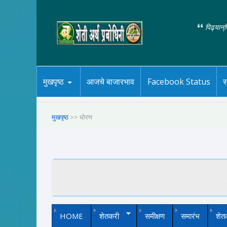
पिढ्यान्
मुखपृष्ठ
आजचे बाजारभाव
Facebook Status
स
मुखपृष्ठ
>> धोरण
HOME
शेतकरी
समीक्षण
समारंभ
शेत