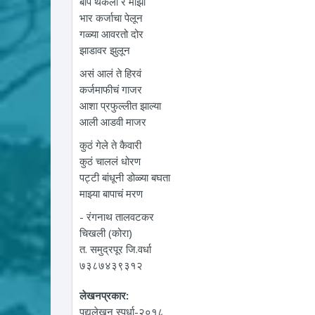
बाप थकला रे माझा
भार कर्जाचा पेलून
गळ्या आवरतो दोर
झाडावर झुलून
असं आलं ते हिरवं
कर्जमाफीचं गाजर
आशा प्रफुल्लीत झाल्या
आली आडवी माजर
कुठं गेले ते कैवारी
कुठं चाललं धोरण
पट्टी बांधूनी डोळ्या बघता
माझ्या बापाचं मरण
- रंगनाथ तालवटकर
चिखली (कोरा)
त. समुद्रपूर जि.वर्धा
७३८७४३९३१२
लेखनप्रकार:
पद्यलेखन स्पर्धा-२०१८