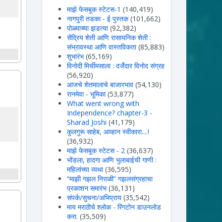
माझे फेसबूक स्टेटस-1
(140,419)
नागपुरी तडका - ई पुस्तक
(101,662)
पोळ्याच्या झडत्या
(92,382)
सेंद्रिय शेती आणि रासायनिक शेती :
संभ्रावस्था आणि वास्तविकता
(85,883)
शुभारंभ
(65,169)
विनोदी मिर्चीमसाला : दर्जेदार विनोद संग्रह
(56,920)
आजचे शेतमालाचे बाजारभाव
(54,130)
रानमेवा - भूमिका
(53,877)
What went wrong with
Independence? chapter-3 -
Sharad Joshi
(41,179)
कुलगुरू साहेब, आव्हान स्वीकारा....!
(36,932)
माझे फेसबूक स्टेटस - 2
(36,637)
भोंडला, हादगा आणि भुलाबाईची गाणी :
महिलांच्या व्यथा
(36,595)
“माझी गझल निराळी” गझलसंग्रहाचा
प्रकाशन समारंभ
(36,131)
संपर्क/सुचना/अभिप्राय
(35,542)
माय मराठीचे श्लोक - रिंगटोन डाउनलोड
करा.
(35,509)