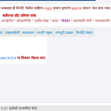
ळवावा ही विनंती. येथील साहित्य
copy
करून
इतरांना
paste
करून
मेल करू नका. 
बळीराजा डॉट कॉमवर वाचा
अंगाईगीत * शेतकरीगीत * ललीत लेख * कथा * 
विडंबन *
हादग्याची गाणी * जात्यावरची गा
धा
वाङ्मयशेती
काव्यधारा
मराठी गझल
नागपुरी तडका
विनोदी लेखन
node/3024
या लिंकवर क्लिक करा.
21 ह्यावेळी प्रकाशित केले.