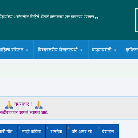
‌पिढ्यांच्या अबोलतेला लिहिते-बोलते करण्याचा एक इवलासा प्रयत्न
ाहित्य संमेलन
विश्वस्तरीय लेखनस्पर्धा
वाङ्मयशेती
कृषिज
!
नमस्कार
बळीराजावर आपले स्वागत आहे.
करी गीत
माझी कविता
रानमेवा
वांगे अमर रहे
देशाटन