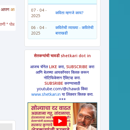
आपण
अत्यंत संवेदनशील
रसिक
आहात,
साहित्यचोर नाहीत
याची जाणीव असू द्या. संदर्भ देता
07 - 04 -
कविता म्हणजे काय?
2025
णी * पोळ्याच्या झडत्या * भक्तीगीत * 
अभंग *
महादेवाची गाणी * 
नाट्यगीत * गौळण * 
पारंप
06 - 04 -
कवितेची व्याख्या - कवितेची
2025
बाराखडी
शेतकऱ्यांची चावडी shetkari dot in
आजच चॅनेल
LIKE
करा,
SUBSCRIBE
करा
आणि बेलच्या आयकॉनवर क्लिक करून
नोटिफिकेशन ऍक्टिव्ह करा.
SUBSRIBE
करण्यासाठी
youtube.com/@chawdi किंवा
www.shetkari.in
या लिंकवर क्लिक करा.
***