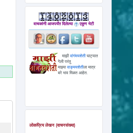
वाचकांनी आजपर्यंत दिलेल्या
एकूण भेटी
ram
ssage
माझी
वांगंमयशेती
घाट्यात
गेली परंतु
माझ्या
वाङ्मयशेती
ला मात्र
बरे भाव मिळत आहेत.
लोकप्रिय लेखन (वाचनसंख्या)