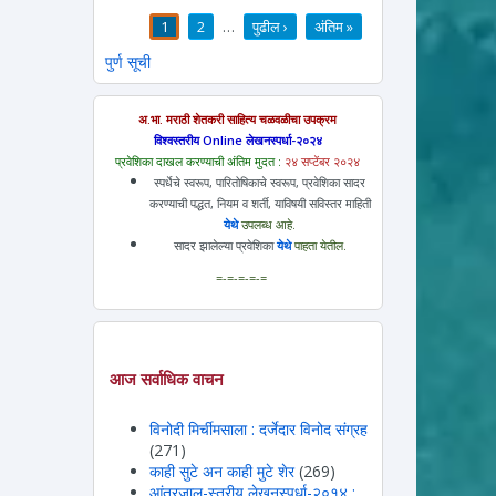
1
2
…
पुढील ›
अंतिम »
पाने
पुर्ण सूची
अ.भा. मराठी शेतकरी साहित्य चळवळीचा उपक्रम
विश्वस्तरीय Online लेखनस्पर्धा-२०२४
प्रवेशिका दाखल करण्याची अंतिम मुदत :
२४ सप्टेंबर २०२४
स्पर्धेचे स्वरूप, पारितोषिकाचे स्वरूप, प्रवेशिका सादर
करण्याची पद्धत, नियम व शर्ती, याविषयी सविस्तर माहिती
येथे
उपलब्ध आहे.
सादर झालेल्या प्रवेशिका
येथे
पाहता येतील.
=-=-=-=-=
आज सर्वाधिक वाचन
विनोदी मिर्चीमसाला : दर्जेदार विनोद संग्रह
(271)
काही सुटे अन काही मुटे शेर
(269)
आंतरजाल-स्तरीय लेखनस्पर्धा-२०१४ :