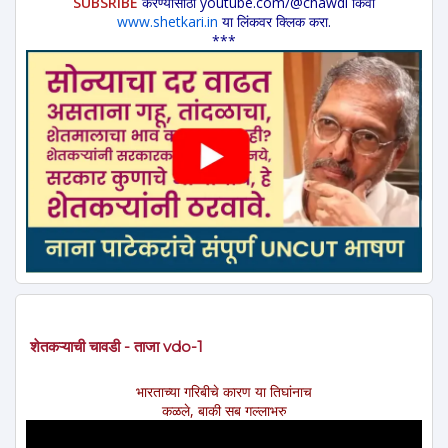
SUBSRIBE
करण्यासाठी youtube.com/@chawdi किंवा
www.shetkari.in
या लिंकवर क्लिक करा.
***
शेतकऱ्याची चावडी - ताजा vdo-1
भारताच्या गरिबीचे कारण या तिघांनाच
कळले, बाकी सब गल्लाभरु