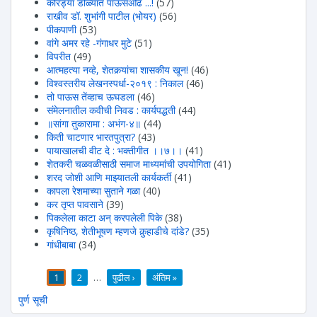
कोरड्या डोळ्यात पाऊसओढ ...!
(57)
राखीव डॉ. शुभांगी पाटील (भोयर)
(56)
पीकपाणी
(53)
वांगे अमर रहे -गंगाधर मुटे
(51)
विपरीत
(49)
आत्महत्या नव्हे, शेतकर्‍यांचा शासकीय खून!
(46)
विश्वस्तरीय लेखनस्पर्धा-२०१९ : निकाल
(46)
तो पाऊस तेंव्हाच ऊघडला
(46)
संमेलनातील कवीची निवड : कार्यपद्धती
(44)
॥सांगा तुकारामा : अभंग-४॥
(44)
किती चाटणार भारतपुत्रा?
(43)
पायाखालची वीट दे : भक्तीगीत ।।७।।
(41)
शेतकरी चळवळीसाठी समाज माध्यमांची उपयोगिता
(41)
शरद जोशी आणि माझ्यातली कार्यकर्ती
(41)
कापला रेशमाच्या सुताने गळा
(40)
कर तृप्त पावसाने
(39)
पिकलेला काटा अन् करपलेली पिके
(38)
कृषिनिष्ठ, शेतीभूषण म्हणजे कुर्‍हाडीचे दांडे?
(35)
गांधीबाबा
(34)
1
2
…
पुढील ›
अंतिम »
पाने
पुर्ण सूची