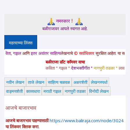
!
नमस्कार
बळीराजावर आपले स्वागत आहे.
महत्वाच्या लिंक्स
, गझल
आणि
इतर अवांतर साहित्य
लेखनाचे
© सर्वाधिकार
सुरक्षित आहेत. या साईटवरचे साह
बळीराजा डॉट कॉमवर वाचा
कविता * गझल * 
देशभक्तीगीत * 
नागपुरी तडका *
 लावणी * अं
नवीन लेखन
ताजे लेखन
साहित्य चळवळ
अक्षरशेती
लेखनस्पर्धा
वाङ्मयशेती
काव्यधारा
मराठी गझल
नागपुरी तडका
विनोदी लेखन
आजचे बाजारभाव
आजचे बाजारभाव पाहण्यासाठी
https://www.baliraja.com/node/3024
या लिंकवर क्लिक करा.