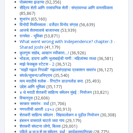
पोळ्याच्या झडत्या
(92,356)
सेंद्रिय शेती आणि रासायनिक शेती : संभ्रावस्था आणि वास्तविकता
(85,867)
शुभारंभ
(65,160)
विनोदी मिर्चीमसाला : दर्जेदार विनोद संग्रह
(56,639)
आजचे शेतमालाचे बाजारभाव
(53,939)
रानमेवा - भूमिका
(53,871)
What went wrong with Independence? chapter-3 -
Sharad Joshi
(41,179)
कुलगुरू साहेब, आव्हान स्वीकारा....!
(36,926)
भोंडला, हादगा आणि भुलाबाईची गाणी : महिलांच्या व्यथा
(36,581)
माझे फेसबूक स्टेटस - 2
(36,512)
“माझी गझल निराळी” गझलसंग्रहाचा प्रकाशन समारंभ
(36,127)
संपर्क/सुचना/अभिप्राय
(35,540)
माय मराठीचे श्लोक - रिंगटोन डाउनलोड करा.
(35,493)
उद्देश आणि भूमिका
(35,177)
४ थे मराठी शेतकरी साहित्य संमेलन मुंबई : नियोजन
(33,821)
विचारपूस
(32,606)
सत्कार समारंभ : वर्धा
(31,706)
गणपतीची आरती ॥३५॥
(30,913)
शेतकरी साहित्य संमेलन : सिंहावलोकन व पुढील नियोजन
(30,308)
हंबरून वासराले चाटते जवा गाय
(29,179)
शेतकरी संघटना लोगो, बिल्ला
(29,001)
पहिले अ.भा.म.शे.सा.संमेलन, वर्धा : कार्यक्रमपत्रिका
(28,775)