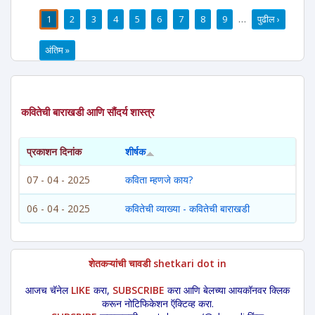
1
2
3
4
5
6
7
8
9
…
पुढील ›
पाने
अंतिम »
कवितेची बाराखडी आणि सौंदर्य शास्त्र
प्रकाशन दिनांक
शीर्षक
07 - 04 - 2025
कविता म्हणजे काय?
06 - 04 - 2025
कवितेची व्याख्या - कवितेची बाराखडी
शेतकऱ्यांची चावडी shetkari dot in
आजच चॅनेल
LIKE
करा,
SUBSCRIBE
करा आणि बेलच्या आयकॉनवर क्लिक
करून नोटिफिकेशन ऍक्टिव्ह करा.