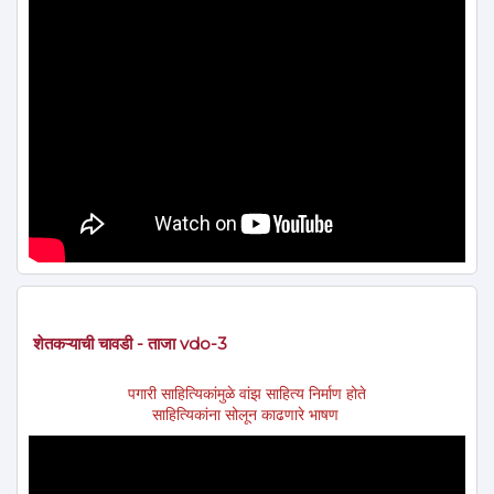
शेतकऱ्याची चावडी - ताजा vdo-3
पगारी साहित्यिकांमुळे वांझ साहित्य निर्माण होते
साहित्यिकांना सोलून काढणारे भाषण