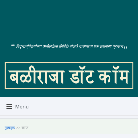
पिढ्यान्‌पिढ्यांच्या अबोलतेला लिहिते-बोलते करण्याचा एक इवलासा प्रयत्न
Menu
मुखपृष्ठ
>> खाज