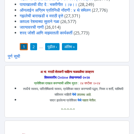
पायाखालची वीट दे : भक्तीगीत ।।७।।
(28,249)
ऑनलाईन अग्रिम प्रतिनिधी नोंदणी : ४ थे संमेलन
(27,776)
गझलेची बाराखडी व मराठी वृत्ते
(27,371)
कापला रेशमाच्या सुताने गळा
(26,577)
जात्यावरची गाणी
(26,014)
शरद जोशी आणि माझ्यातली कार्यकर्ती
(25,773)
1
2
…
पुढील ›
अंतिम »
पाने
पुर्ण सूची
अ.भा. मराठी शेतकरी साहित्य चळवळीचा उपक्रम
विश्वस्तरीय Online लेखनस्पर्धा-२०२४
प्रवेशिका दाखल करण्याची अंतिम मुदत :
२४ सप्टेंबर २०२४
स्पर्धेचे स्वरूप, पारितोषिकाचे स्वरूप, प्रवेशिका सादर करण्याची पद्धत, नियम व शर्ती, याविषयी
सविस्तर माहिती
येथे
उपलब्ध आहे.
सादर झालेल्या प्रवेशिका
येथे
पाहता येतील.
=-=-=-=-=