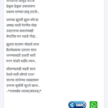
अंगावरती आसूड फटके
ढेकूळ ढेकूळ उकलताना
दबल्या दाण्यात हासू लटके...
आभाळ झुलवी झुला कोरडा
आषाढ घाली पेरणीस मोढा
उंडरणाऱ्या वासरांच्याही
शेपटींचा मग पडतो गोंडा...
झुलता श्रावण सोडतो लाज
बैलपोळ्याचा उतरता साज
जगण्यासाठी उधारी सारी
मरण मांडते वाढीव व्याज...
सोसण्यालाही चढवी साज
पेलते माती कोणते राज?
सरत्या सांजेच्या तळहातावर
उगत्या सूर्याची सुटते खाज...
-*रावसाहेब जाधव(चांदवड)*
Wh