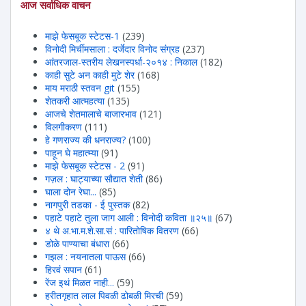
आज सर्वाधिक वाचन
माझे फेसबूक स्टेटस-1
(239)
विनोदी मिर्चीमसाला : दर्जेदार विनोद संग्रह
(237)
आंतरजाल-स्तरीय लेखनस्पर्धा-२०१४ : निकाल
(182)
काही सुटे अन काही मुटे शेर
(168)
माय मराठी स्तवन git
(155)
शेतकरी आत्महत्या
(135)
आजचे शेतमालाचे बाजारभाव
(121)
विलगीकरण
(111)
हे गणराज्य की धनराज्य?
(100)
पाहून घे महात्म्या
(91)
माझे फेसबूक स्टेटस - 2
(91)
गज़ल : घाट्याच्या सौद्यात शेती
(86)
घाला दोन रेघा...
(85)
नागपुरी तडका - ई पुस्तक
(82)
पहाटे पहाटे तुला जाग आली : विनोदी कविता ॥२५॥
(67)
४ थे अ.भा.म.शे.सा.सं : पारितोषिक वितरण
(66)
डोळे पाण्याचा बंधारा
(66)
गझल : नयनातला पाऊस
(66)
हिरवंं सपान
(61)
रेंज इथं मिळत नाही...
(59)
हरीतगृहात लाल पिवळी ढोबळी मिरची
(59)