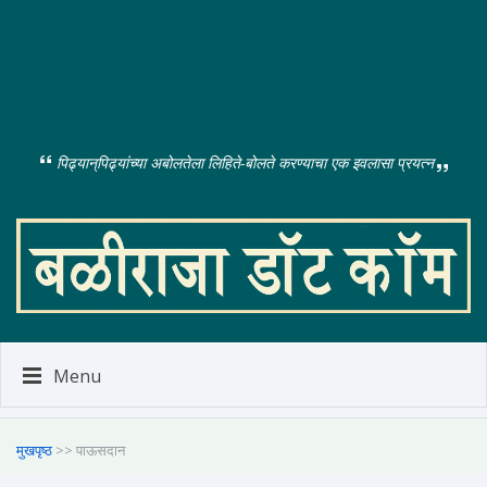
पिढ्यान्‌पिढ्यांच्या अबोलतेला लिहिते-बोलते करण्याचा एक इवलासा प्रयत्न
Menu
मुखपृष्ठ
>> पाऊसदान