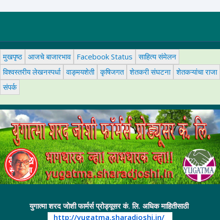
मुखपृष्ठ
आजचे बाजारभाव
Facebook Status
साहित्य संमेलन
विश्वस्तरीय लेखनस्पर्धा
वाङ्मयशेती
कृषिजगत
शेतकरी संघटना
शेतकऱ्यांचा राजा
संपर्क
युगात्मा शरद जोशी फार्मर्स प्रोड्यूसर कं. लि. अधिक माहितीसाठी
http://yugatma.sharadjoshi.in/