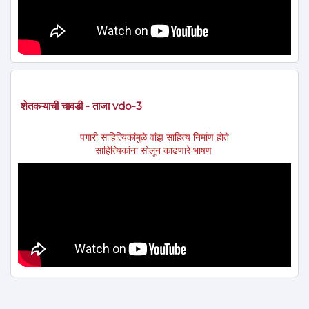
शेतकऱ्याची चावडी - ताजा vdo-3
पगारी साहित्यिकांमुळे वांझ साहित्य निर्माण होते
साहित्यिकांना सोलून काढणारे भाषण