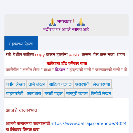
!
नमस्कार
बळीराजावर आपले स्वागत आहे.
महत्वाच्या लिंक्स
. येथील साहित्य
copy
करून
इतरांना
paste
करून
मेल करू नका. आपण
अत्यंत संव
बळीराजा डॉट कॉमवर वाचा
ेतकरीगीत * ललीत लेख * कथा * 
विडंबन *
हादग्याची गाणी * जात्यावरची गाणी * पोळ्याच्या
नवीन लेखन
ताजे लेखन
साहित्य चळवळ
अक्षरशेती
लेखनस्पर्धा
वाङ्मयशेती
काव्यधारा
मराठी गझल
नागपुरी तडका
विनोदी लेखन
आजचे बाजारभाव
आजचे बाजारभाव पाहण्यासाठी
https://www.baliraja.com/node/3024
या लिंकवर क्लिक करा.