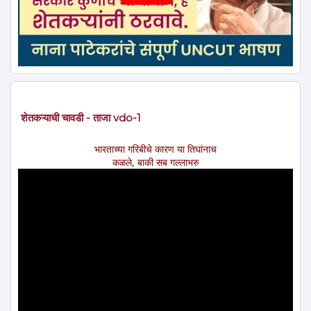
शेतकऱ्याची चावडी - ताजा vdo-1
भारताच्या गरिबीचे कारण या तिघांनाच
कळले, बाकी सब गल्लाभरु