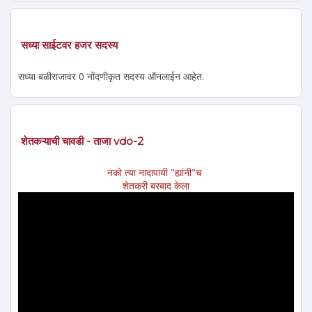
सध्या साईटवर हजर सदस्य
सध्या बळीराजावर 0 नोंदणीकृत सदस्य ऑनलाईन आहेत.
शेतकऱ्याची चावडी - ताजा vdo-2
नको त्या नादापायी "ह्यांनी"च
शेतकरी बरबाद केला