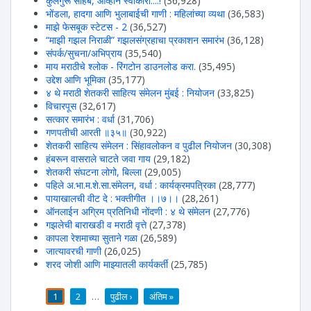
कुलगुरू साहेब, आव्हान स्वीकारा....!
(36,928)
भोंडला, हादगा आणि भुलाबाईची गाणी : महिलांच्या व्यथा
(36,583)
माझे फेसबूक स्टेटस - 2
(36,527)
“माझी गझल निराळी” गझलसंग्रहाचा प्रकाशन समारंभ
(36,128)
संपर्क/सुचना/अभिप्राय
(35,540)
माय मराठीचे श्लोक - रिंगटोन डाउनलोड करा.
(35,495)
उद्देश आणि भूमिका
(35,177)
४ थे मराठी शेतकरी साहित्य संमेलन मुंबई : नियोजन
(33,825)
विचारपूस
(32,617)
सत्कार समारंभ : वर्धा
(31,706)
गणपतीची आरती ॥३५॥
(30,922)
शेतकरी साहित्य संमेलन : सिंहावलोकन व पुढील नियोजन
(30,308)
हंबरून वासराले चाटते जवा गाय
(29,182)
शेतकरी संघटना लोगो, बिल्ला
(29,005)
पहिले अ.भा.म.शे.सा.संमेलन, वर्धा : कार्यक्रमपत्रिका
(28,777)
पायाखालची वीट दे : भक्तीगीत ।।७।।
(28,261)
ऑनलाईन अग्रिम प्रतिनिधी नोंदणी : ४ थे संमेलन
(27,776)
गझलेची बाराखडी व मराठी वृत्ते
(27,378)
कापला रेशमाच्या सुताने गळा
(26,589)
जात्यावरची गाणी
(26,025)
शरद जोशी आणि माझ्यातली कार्यकर्ती
(25,785)
1
2
…
पुढील ›
अंतिम »
पाने