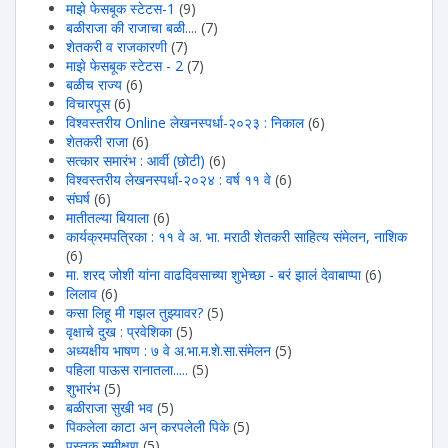
माझे फेसबूक स्टेटस-1
(9)
बळीराजा की राजाचा बळी....
(7)
शेतकरी व राजकारणी
(7)
माझे फेसबूक स्टेटस - 2
(7)
बळीच राज्य
(6)
विचारपूस
(6)
विश्वस्तरीय Online लेखनस्पर्धा-२०२३ : निकाल
(6)
शेतकरी राजा
(6)
सत्कार समारंभ : आर्वी (छोटी)
(6)
विश्वस्तरीय लेखनस्पर्धा-२०२४ : वर्ष ११ वे
(6)
संघर्ष
(6)
मातीतल्या बियाला
(6)
कार्यक्रमपत्रिका : ११ वे अ. भा. मराठी शेतकरी साहित्य संमेलन, नाशिक
(6)
मा. शरद जोशी यांना वाढदिवसाच्या शुभेच्छा - बरं झालं देवाबाप्पा
(6)
लिलाव
(6)
कसा लिहू मी गझल तुझ्यावर?
(5)
वृक्षाचे दुख : प्रवेशिका
(5)
अध्यक्षीय भाषण : ७ वे अ.भा.म.शे.सा.संमेलन
(5)
पहिला पाऊस रानातला.....
(5)
शुभारंभ
(5)
बळीराजा सुखी भव
(5)
पिकलेला काटा अन् करपलेली पिके
(5)
पुस्तक समीक्षण
(5)