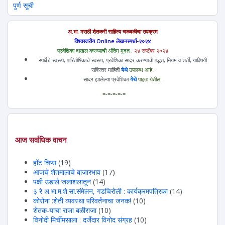
पुर्ण सूची
अ.भा. मराठी शेतकरी साहित्य चळवळीचा उपक्रम
विश्वस्तरीय Online लेखनस्पर्धा-२०२४
प्रवेशिका दाखल करण्याची अंतिम मुदत :
२४ सप्टेंबर २०२४
स्पर्धेचे स्वरूप, पारितोषिकाचे स्वरूप, प्रवेशिका सादर करण्याची पद्धत, नियम व शर्ती, याविषयी
सविस्तर माहिती
येथे
उपलब्ध आहे.
सादर झालेल्या प्रवेशिका
येथे
पाहता येतील.
=-=-=-=-=
आज सर्वाधिक वाचन
हॉट चिप्स
(19)
आजचे शेतमालाचे बाजारभाव
(17)
पक्षी उडाले जलाशलातून
(14)
३ रे अ.भा.म.शे.सा.संमेलन, गडचिरोली : कार्यक्रमपत्रिका
(14)
कोरोना :शेती व्यवस्था परिवर्तनाचा जनक!
(10)
शेतक-याचा राजा बळीराजा
(10)
विनोदी मिर्चीमसाला : दर्जेदार विनोद संग्रह
(10)