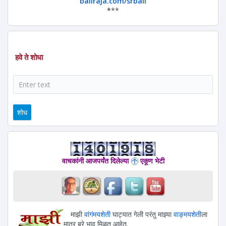
baliraja.com/srbali
*
**
हवे ते शोधा
शोध
वाचकांनी आजपर्यंत दिलेल्या
एकूण भेटी
माझी
वांगंमयशेती
घाट्यात गेली परंतु माझ्या
वाङ्मयशेती
ला
मात्र बरे भाव मिळत आहेत.